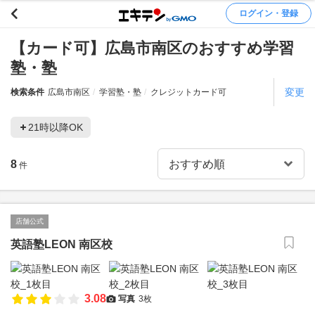
ログイン・登録
【カード可】広島市南区のおすすめ学習
塾・塾
変更
検索条件
広島市南区
学習塾・塾
クレジットカード可
21時以降OK
8
件
店舗公式
英語塾LEON 南区校
3.08
写真
3枚