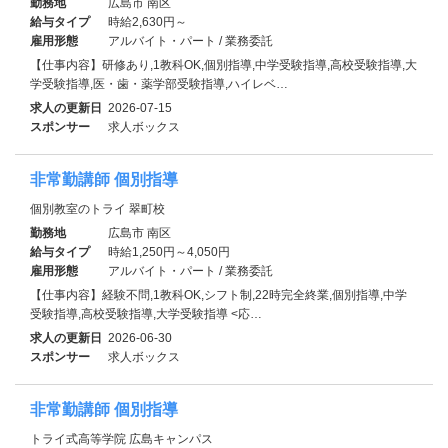
勤務地
広島市 南区
給与タイプ
時給2,630円～
雇用形態
アルバイト・パート / 業務委託
【仕事内容】研修あり,1教科OK,個別指導,中学受験指導,高校受験指導,大
学受験指導,医・歯・薬学部受験指導,ハイレベ…
求人の更新日
2026-07-15
スポンサー
求人ボックス
非常勤講師 個別指導
個別教室のトライ 翠町校
勤務地
広島市 南区
給与タイプ
時給1,250円～4,050円
雇用形態
アルバイト・パート / 業務委託
【仕事内容】経験不問,1教科OK,シフト制,22時完全終業,個別指導,中学
受験指導,高校受験指導,大学受験指導 <応…
求人の更新日
2026-06-30
スポンサー
求人ボックス
非常勤講師 個別指導
トライ式高等学院 広島キャンパス