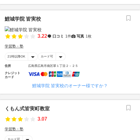
鯉城学院 皆実校
3.22
口コミ
1件
写真
1枚
学習塾・塾
21時以降OK
カード可
住所
広島県広島市南区翠１丁目２－２５
クレジット
カード
鯉城学院 皆実校のオーナー様ですか？
くもん式皆実町教室
3.07
学習塾・塾
カード可