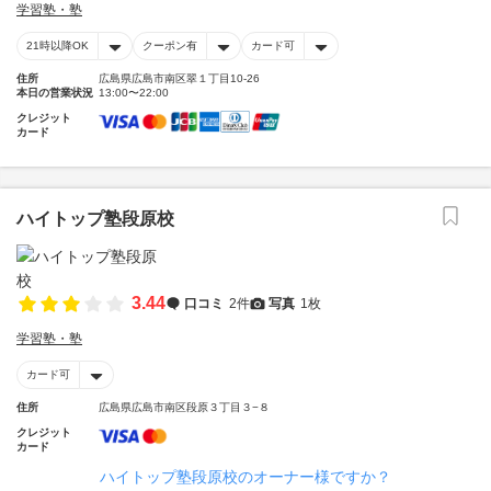
学習塾・塾
21時以降OK
クーポン有
カード可
住所
広島県広島市南区翠１丁目10-26
本日の営業状況
13:00〜22:00
クレジット
カード
ハイトップ塾段原校
3.44
口コミ
2件
写真
1枚
学習塾・塾
カード可
住所
広島県広島市南区段原３丁目３−８
クレジット
カード
ハイトップ塾段原校のオーナー様ですか？