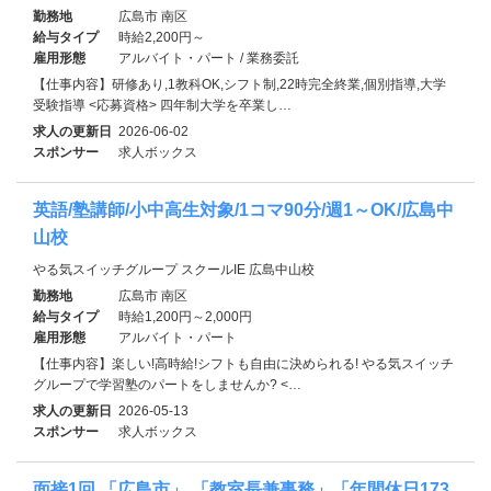
勤務地
広島市 南区
給与タイプ
時給2,200円～
雇用形態
アルバイト・パート / 業務委託
【仕事内容】研修あり,1教科OK,シフト制,22時完全終業,個別指導,大学
受験指導 <応募資格> 四年制大学を卒業し…
求人の更新日
2026-06-02
スポンサー
求人ボックス
英語/塾講師/小中高生対象/1コマ90分/週1～OK/広島中
山校
やる気スイッチグループ スクールIE 広島中山校
勤務地
広島市 南区
給与タイプ
時給1,200円～2,000円
雇用形態
アルバイト・パート
【仕事内容】楽しい!高時給!シフトも自由に決められる! やる気スイッチ
グループで学習塾のパートをしませんか? <…
求人の更新日
2026-05-13
スポンサー
求人ボックス
面接1回 「広島市」 「教室長兼事務」「年間休日173