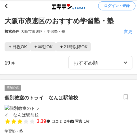
ログイン・登録
大阪市浪速区のおすすめ学習塾・塾
変更
検索条件
大阪市浪速区
学習塾・塾
日祝OK
早朝OK
21時以降OK
19
件
店舗公式
個別教室のトライ なんば駅前校
3.39
口コミ
2件
写真
1枚
学習塾・塾