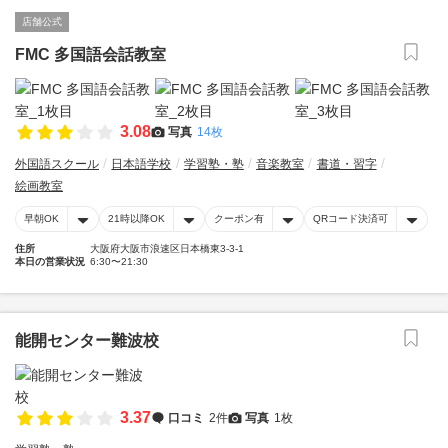
店舗公式
FMC 多国語会話教室
3.08
写真
14枚
外国語スクール
日本語学校
学習塾・塾
音楽教室
書道・習字
絵画教室
早朝OK
21時以降OK
クーポン有
QRコード決済可
住所
大阪府大阪市浪速区日本橋東3-3-1
本日の営業状況
6:30〜21:30
能開センター難波校
3.37
口コミ
2件
写真
1枚