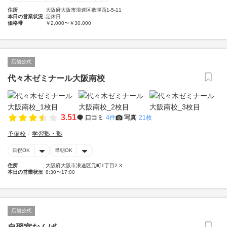
住所
大阪府大阪市浪速区敷津西1-5-11
本日の営業状況
定休日
価格帯
￥2,000〜￥30,000
店舗公式
代々木ゼミナール大阪南校
3.51
口コミ
4件
写真
21枚
予備校
学習塾・塾
日祝OK
早朝OK
住所
大阪府大阪市浪速区元町1丁目2-3
本日の営業状況
8:30〜17:00
店舗公式