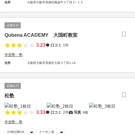
住所
大阪府大阪市浪速区難波中２丁目２−１２
店舗公式
Qubena ACADEMY 大国町教室
3.23
口コミ
1件
学習塾・塾
住所
大阪府大阪市浪速区大国３丁目1-14
店舗公式
松塾
3.33
口コミ
2件
写真
4枚
学習塾・塾
21時以降OK
クーポン有