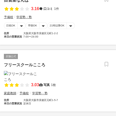
自習室なんば
3.16
口コミ
1件
予備校
学習塾・塾
日祝OK
早朝OK
21時以降OK
住所
大阪府大阪市浪速区元町1-2-2
本日の営業状況
7:00〜24:00
店舗公式
フリースクールこころ
3.03
写真
1枚
家庭教師
予備校
学習塾・塾
住所
大阪府大阪市浪速区元町1-5-7
本日の営業状況
定休日