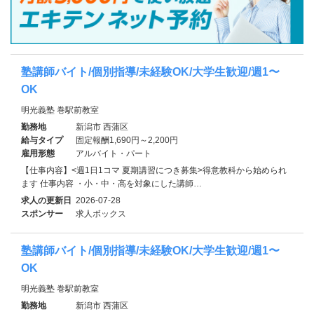
塾講師バイト/個別指導/未経験OK/大学生歓迎/週1〜
OK
明光義塾 巻駅前教室
勤務地
新潟市 西蒲区
給与タイプ
固定報酬1,690円～2,200円
雇用形態
アルバイト・パート
【仕事内容】<週1日1コマ 夏期講習につき募集>得意教科から始められ
ます 仕事内容 ・小・中・高を対象にした講師…
求人の更新日
2026-07-28
スポンサー
求人ボックス
塾講師バイト/個別指導/未経験OK/大学生歓迎/週1〜
OK
明光義塾 巻駅前教室
勤務地
新潟市 西蒲区