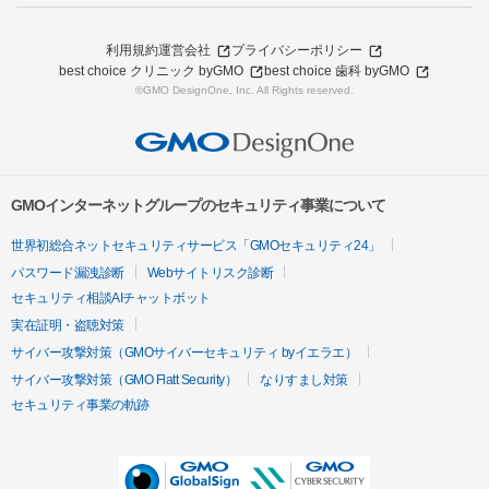
利用規約
運営会社
プライバシーポリシー
best choice クリニック byGMO
best choice 歯科 byGMO
©GMO DesignOne, Inc. All Rights reserved.
GMOインターネットグループのセキュリティ事業について
世界初総合ネットセキュリティサービス「GMOセキュリティ24」
パスワード漏洩診断
Webサイトリスク診断
セキュリティ相談AIチャットボット
実在証明・盗聴対策
サイバー攻撃対策（GMOサイバーセキュリティ byイエラエ）
サイバー攻撃対策（GMO Flatt Security）
なりすまし対策
セキュリティ事業の軌跡