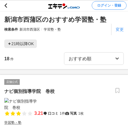
ログイン・登録
新潟市西蒲区のおすすめ学習塾・塾
変更
検索条件
新潟市西蒲区
学習塾・塾
21時以降OK
18
件
店舗公式
ナビ個別指導学院 巻校
3.21
口コミ
1件
写真
1枚
学習塾・塾