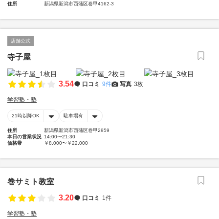
住所
新潟県新潟市西蒲区巻甲4162-3
店舗公式
寺子屋
3.54
口コミ
9件
写真
3枚
学習塾・塾
21時以降OK
駐車場有
住所
新潟県新潟市西蒲区巻甲2959
本日の営業状況
14:00〜21:30
価格帯
￥8,000〜￥22,000
巻サミト教室
3.20
口コミ
1件
学習塾・塾