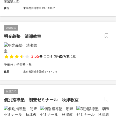
学習塾・塾
住所
東京都清瀬市中里2-1137-2
店舗公式
明光義塾 清瀬教室
3.55
口コミ
3件
写真
1枚
予備校
学習塾・塾
住所
東京都清瀬市元町１−８−２５
店舗公式
個別指導塾 朗豊ゼミナール 秋津教室