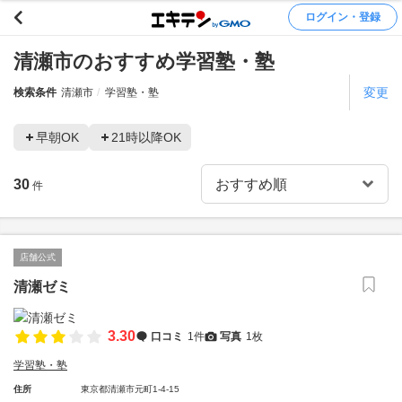
ログイン・登録
清瀬市のおすすめ学習塾・塾
変更
検索条件
清瀬市
学習塾・塾
早朝OK
21時以降OK
30
件
店舗公式
清瀬ゼミ
3.30
口コミ
1件
写真
1枚
学習塾・塾
住所
東京都清瀬市元町1-4-15