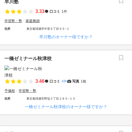
早川塾
3.33
口コミ
1件
学習塾・塾
家庭教師
住所
東京都清瀬市中里６丁目９５−１
早川塾のオーナー様ですか？
一橋ゼミナール秋津校
3.46
口コミ
4件
写真
1枚
予備校
学習塾・塾
住所
東京都清瀬市野塩５丁目２８５−１０
一橋ゼミナール秋津校のオーナー様ですか？