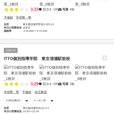
3.33
口コミ
1件
写真
4枚
予備校
学習塾・塾
住所
東京都清瀬市野塩5-285-10
本日の営業状況
定休日
価格帯
￥26,400〜￥70,400
店舗公式
ITTO個別指導学院 東京清瀬駅前校
3.29
口コミ
2件
写真
3枚
学習塾・塾
予備校
幼児教室
21時以降OK
クーポン有
住所
東京都清瀬市松山2-3-1
本日の営業状況
16:00〜22:00