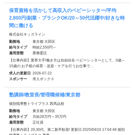
保育資格を活かして高収入のベビーシッター/平均
2,800円/副業・ブランクOK/20～50代活躍中/好きな時
間に働ける
株式会社キッズライン
勤務地
東京都 大田区
給与タイプ
時給2,550円～
雇用形態
業務委託
【仕事内容】業界大手!働き方は自由自在 ベビーシッターとして、0歳～
15歳の お子様の保育・送迎・ケアを行うお仕事で…
求人の更新日
2026-07-22
スポンサー
求人ボックス
塾講師/教室長/管理職候補/東京都
個別指導塾トライプラス 西馬込校
勤務地
東京都 大田区
給与タイプ
月給28万円～35万円
雇用形態
正社員
【仕事内容】20,30代、第二新卒歓迎! 更新日:2025/04/10 17:04:48 個別