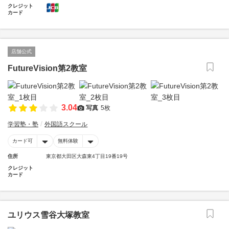
クレジット
カード
店舗公式
FutureVision第2教室
3.04
写真
5枚
学習塾・塾
外国語スクール
カード可
無料体験
住所
東京都大田区大森東4丁目19番19号
クレジット
カード
ユリウス雪谷大塚教室