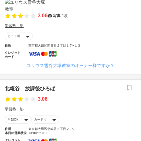
3.06
写真
1枚
学習塾・塾
カード可
住所
東京都大田区南雪谷２丁目１７−１３
クレジット
カード
ユリウス雪谷大塚教室のオーナー様ですか？
北糀谷 放課後ひろば
3.06
学習塾・塾
早朝OK
カード可
住所
東京都大田区北糀谷２丁目２−５
本日の営業状況
13:00〜19:00
クレジット