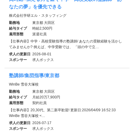
なたの夢」を優先できる
株式会社学研エル・スタッフィング
勤務地
東京都 大田区
給与タイプ
時給2,500円
雇用形態
派遣社員
【仕事内容】中学・高校受験指導の塾講師/ あなたの受験経験を活かし
てみませんか? 例えば、中学受験では、 「頭の中で立…
求人の更新日
2026-08-01
スポンサー
求人ボックス
塾講師/集団指導/東京都
WinBe 雪谷大塚校
勤務地
東京都 大田区
給与タイプ
月給20万7,900円
雇用形態
契約社員
【仕事内容】20,30代、第二新卒歓迎! 更新日:2026/04/09 16:52:33
WinBe 雪谷大塚校 <…
求人の更新日
2026-07-17
スポンサー
求人ボックス