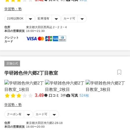
学習塾・塾
21時以降OK
駐車場有
カード可
住所
東京都大田区西馬込２−２２−４
本日の営業状況
16:00〜21:30
クレジット
カード
店舗公式
学研雑色仲六郷2丁目教室
3.49
口コミ
3件
写真
524枚
学習塾・塾
クーポン有
カード可
住所
東京都大田区仲六郷2-28-18
本日の営業状況
16:00〜20:00