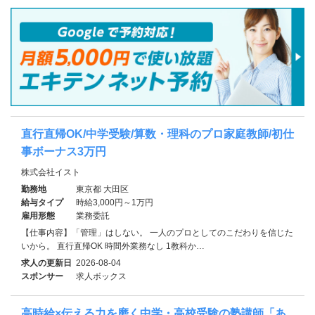
直行直帰OK/中学受験/算数・理科のプロ家庭教師/初仕
事ボーナス3万円
株式会社イスト
勤務地
東京都 大田区
給与タイプ
時給3,000円～1万円
雇用形態
業務委託
【仕事内容】「管理」はしない。 一人のプロとしてのこだわりを信じた
いから。 直行直帰OK 時間外業務なし 1教科か…
求人の更新日
2026-08-04
スポンサー
求人ボックス
高時給×伝える力を磨く中学・高校受験の塾講師「あ