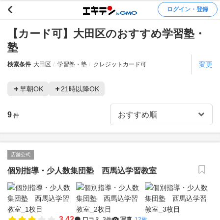
ログイン・登録
【カード可】大田区のおすすめ学習塾・
塾
変更
検索条件
大田区
学習塾・塾
クレジットカード可
早朝OK
21時以降OK
9
件
店舗公式
個別指導・少人数集団塾 西馬込学習教室
3.42
口コミ
3件
写真
12枚