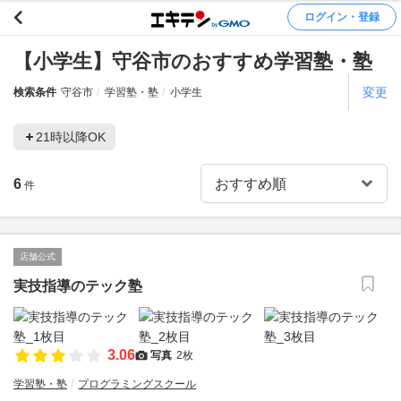
ログイン・登録
【小学生】守谷市のおすすめ学習塾・塾
変更
検索条件
守谷市
学習塾・塾
小学生
21時以降OK
6
件
店舗公式
実技指導のテック塾
3.06
写真
2枚
学習塾・塾
プログラミングスクール