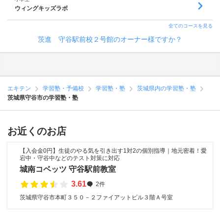
ウィングキッズラボ
全てのコースを見る
茨進 守谷駅前校２号館のオーナー様ですか？
エキテン
学習塾・予備校
学習塾・塾
茨城県内の学習塾・塾
茨城県守谷市の学習塾・塾
お近くのお店
【入会金0円】生徒のやる気を引き出す1対2の個別指導｜地元密着！愛
宕中・守谷中などのテスト対策に対応
城南コベッツ 守谷駅前教室
3.61
2件
茨城県守谷市本町３５０－２ファイアットビル３階Ａ号室