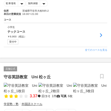
駐車場有
無料体験
住所
茨城県守谷市大柏595-2
本日の営業状況
16:00〜21:00
コース
小学生
テックコース
￥
9,900
（税込）
受付中
全てのコースを見る
店舗公式
守谷英語教室 Uni 松ヶ丘
3.37
口コミ
1件
写真
6枚
学習塾・塾
外国語スクール