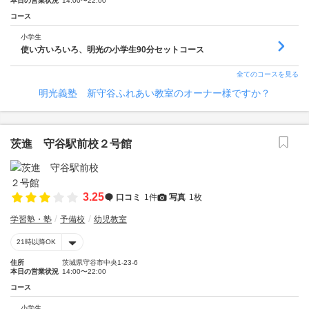
本日の営業状況
14:00〜22:00
コース
小学生
使い方いろいろ、明光の小学生90分セットコース
全てのコースを見る
明光義塾 新守谷ふれあい教室のオーナー様ですか？
茨進 守谷駅前校２号館
3.25
口コミ
1件
写真
1枚
学習塾・塾
予備校
幼児教室
21時以降OK
住所
茨城県守谷市中央1-23-6
本日の営業状況
14:00〜22:00
コース
小学生