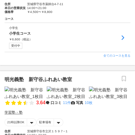
住所
茨城県守谷市薬師台4-7-11
本日の営業状況
14:00〜21:00
価格帯
￥4,500〜￥8,800
コース
小学生
小学生コース
￥
6,600
（税込）
受付中
全てのコースを見る
明光義塾 新守谷ふれあい教室
3.64
口コミ
11件
写真
10枚
学習塾・塾
21時以降OK
駐車場有
住所
茨城県守谷市立沢１５９７−１