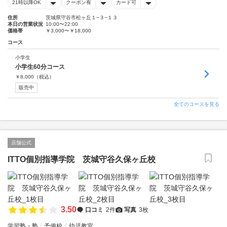
21時以降OK
クーポン有
カード可
住所
茨城県守谷市松ヶ丘１−３−１３
本日の営業状況
10:00〜22:00
価格帯
￥3,000〜￥18,000
コース
小学生
小学生60分コース
￥
8,000
（税込）
販売中
全てのコースを見る
店舗公式
ITTO個別指導学院 茨城守谷久保ヶ丘校
3.50
口コミ
2件
写真
3枚
学習塾・塾
予備校
幼児教室