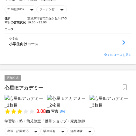
21時以降OK
クーポン有
住所
茨城県守谷市久保ケ丘4-17-5
本日の営業状況
16:00〜22:00
コース
小学生
小学生向けコース
全てのコースを見る
店舗公式
心星IEアカデミー
3.08
写真
8枚
学習塾・塾
幼児教室
携帯ショップ
家庭教師
出張・訪問対応
駐車場有
無料体験