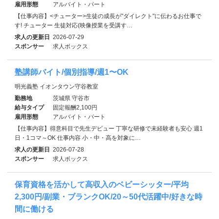
雇用形態
アルバイト・パート
【仕事内容】<チューター>生徒の成長が"ダイレクト"に伝わるお仕事で
す! チューター 生徒対応(映像授業を受講す…
求人の更新日
2026-07-29
スポンサー
求人ボックス
塾講師バイト/個別指導/週1〜OK
明光義塾 イオンタウン守谷教室
勤務地
茨城県 守谷市
給与タイプ
固定報酬2,100円
雇用形態
アルバイト・パート
【仕事内容】得意科目で先生デビュー 丁寧な研修で未経験者も安心 週1
日・1コマ～OK 仕事内容 小・中・高を対象に…
求人の更新日
2026-07-28
スポンサー
求人ボックス
保育資格を活かして高収入のベビーシッター/平均
2,300円/副業・ブランクOK/20～50代活躍中/好きな時
間に働ける