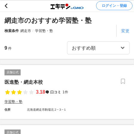
ログイン・登録
網走市のおすすめ学習塾・塾
変更
検索条件
網走市
学習塾・塾
9
件
店舗公式
医進塾・網走本校
3.18
口コミ
1件
学習塾・塾
住所
北海道網走市駒場北２−３−１
店舗公式