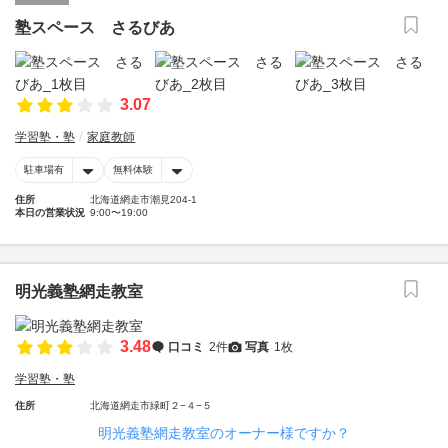
塾スペース さるびあ
3.07
学習塾・塾
家庭教師
駐車場有
無料体験
住所
北海道網走市潮見204-1
本日の営業状況
9:00〜19:00
明光義塾網走教室
3.48
口コミ
2件
写真
1枚
学習塾・塾
住所
北海道網走市緑町２−４−５
明光義塾網走教室のオーナー様ですか？