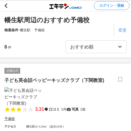
ログイン・登録
幡生駅周辺のおすすめ予備校
変更
検索条件
幡生駅
予備校
8
件
店舗公式
子ども英会話ペッピーキッズクラブ（下関教室)
3.31
口コミ
1件
写真
1枚
予備校
アクセス
幡生駅から1km （徒歩14分）