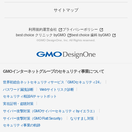
サイトマップ
利用規約
運営会社
プライバシーポリシー
best choice クリニック byGMO
best choice 歯科 byGMO
©GMO DesignOne, Inc. All Rights reserved.
GMOインターネットグループのセキュリティ事業について
世界初総合ネットセキュリティサービス「GMOセキュリティ24」
パスワード漏洩診断
Webサイトリスク診断
セキュリティ相談AIチャットボット
実在証明・盗聴対策
サイバー攻撃対策（GMOサイバーセキュリティ byイエラエ）
サイバー攻撃対策（GMO Flatt Security）
なりすまし対策
セキュリティ事業の軌跡