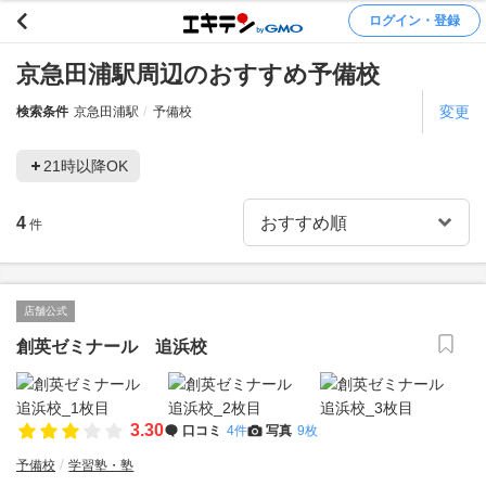
ログイン・登録
京急田浦駅周辺のおすすめ予備校
変更
検索条件
京急田浦駅
予備校
21時以降OK
4
件
店舗公式
創英ゼミナール 追浜校
3.30
口コミ
4件
写真
9枚
予備校
学習塾・塾