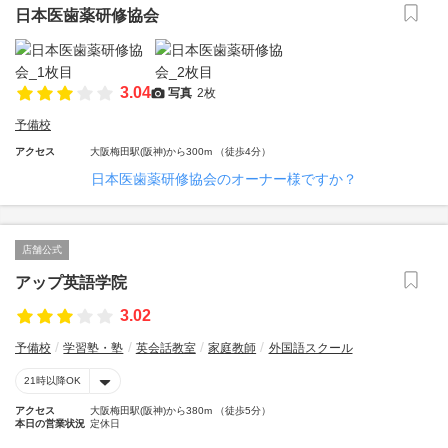
日本医歯薬研修協会
3.04
写真
2枚
予備校
アクセス
大阪梅田駅(阪神)から300m （徒歩4分）
日本医歯薬研修協会のオーナー様ですか？
店舗公式
アップ英語学院
3.02
予備校
学習塾・塾
英会話教室
家庭教師
外国語スクール
21時以降OK
アクセス
大阪梅田駅(阪神)から380m （徒歩5分）
本日の営業状況
定休日