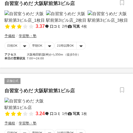
自習室うめだ 大阪駅前第3ビル店
3.37
口コミ
2件
写真
4枚
予備校
学習塾・塾
日祝OK
早朝OK
21時以降OK
アクセス
大阪梅田駅(阪神)から350m （徒歩5分）
本日の営業状況
7:00〜24:00
店舗公式
自習室うめだ 大阪駅前第1ビル店
3.24
口コミ
1件
写真
1枚
予備校
学習塾・塾
日祝OK
早朝OK
21時以降OK