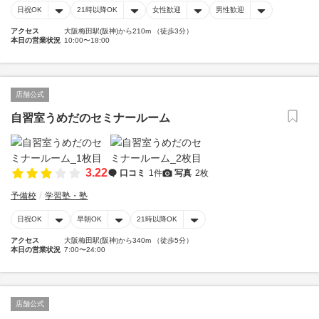
日祝OK
21時以降OK
女性歓迎
男性歓迎
アクセス
大阪梅田駅(阪神)から210m （徒歩3分）
本日の営業状況
10:00〜18:00
店舗公式
自習室うめだのセミナールーム
3.22
口コミ
1件
写真
2枚
予備校
学習塾・塾
日祝OK
早朝OK
21時以降OK
アクセス
大阪梅田駅(阪神)から340m （徒歩5分）
本日の営業状況
7:00〜24:00
店舗公式