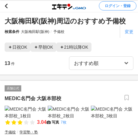
ログイン・登録
大阪梅田駅(阪神)周辺のおすすめ予備校
変更
検索条件
大阪梅田駅(阪神)
予備校
日祝OK
早朝OK
21時以降OK
13
件
店舗公式
MEDIC名門会 大阪本部校
3.04
写真
7枚
予備校
学習塾・塾