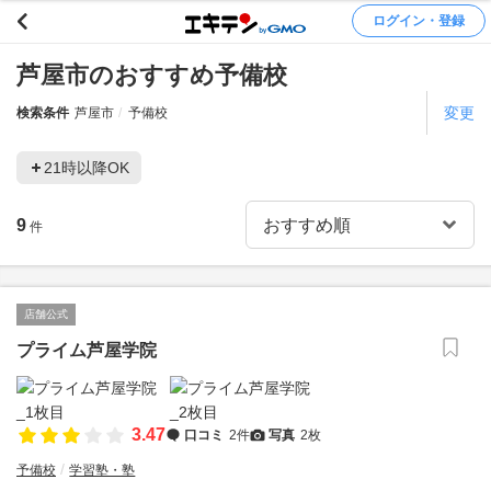
ログイン・登録
芦屋市のおすすめ予備校
変更
検索条件
芦屋市
予備校
21時以降OK
9
件
店舗公式
プライム芦屋学院
3.47
口コミ
2件
写真
2枚
予備校
学習塾・塾