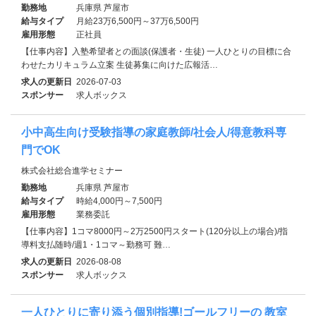
勤務地
兵庫県 芦屋市
給与タイプ
月給23万6,500円～37万6,500円
雇用形態
正社員
【仕事内容】入塾希望者との面談(保護者・生徒) 一人ひとりの目標に合
わせたカリキュラム立案 生徒募集に向けた広報活…
求人の更新日
2026-07-03
スポンサー
求人ボックス
小中高生向け受験指導の家庭教師/社会人/得意教科専
門でOK
株式会社総合進学セミナー
勤務地
兵庫県 芦屋市
給与タイプ
時給4,000円～7,500円
雇用形態
業務委託
【仕事内容】1コマ8000円～2万2500円スタート(120分以上の場合)/指
導料支払随時/週1・1コマ～勤務可 難…
求人の更新日
2026-08-08
スポンサー
求人ボックス
一人ひとりに寄り添う個別指導!ゴールフリーの 教室