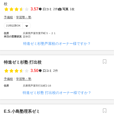
3.57
口コミ
2件
写真
1枚
予備校
学習塾・塾
21時以降OK
住所
兵庫県芦屋市業平町５－２１
本日の営業状況
定休日
特進ゼミ杉塾芦屋校のオーナー様ですか？
特進ゼミ杉塾 打出校
3.50
口コミ
2件
予備校
学習塾・塾
住所
兵庫県芦屋市打出町2-16
特進ゼミ杉塾 打出校のオーナー様ですか？
E.S.小島塾理系ゼミ