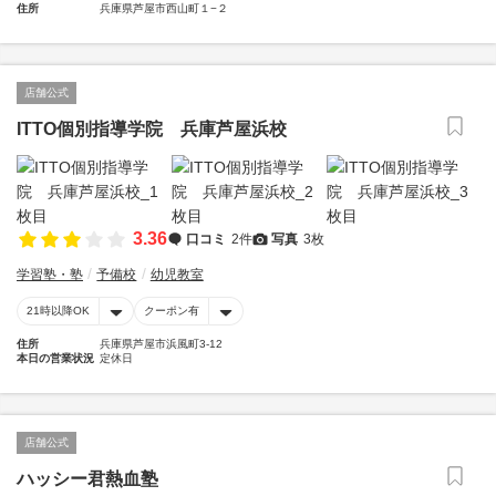
住所
兵庫県芦屋市西山町１−２
店舗公式
ITTO個別指導学院 兵庫芦屋浜校
3.36
口コミ
2件
写真
3枚
学習塾・塾
予備校
幼児教室
21時以降OK
クーポン有
住所
兵庫県芦屋市浜風町3-12
本日の営業状況
定休日
店舗公式
ハッシー君熱血塾