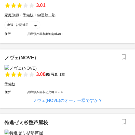
3.01
家庭教師
予備校
学習塾・塾
出張・訪問対応
住所
兵庫県芦屋市奥池南町48-8
ノヴェ(NOVE)
3.00
写真
1枚
予備校
住所
兵庫県芦屋市公光町９－４
ノヴェ(NOVE)のオーナー様ですか？
特進ゼミ杉塾芦屋校