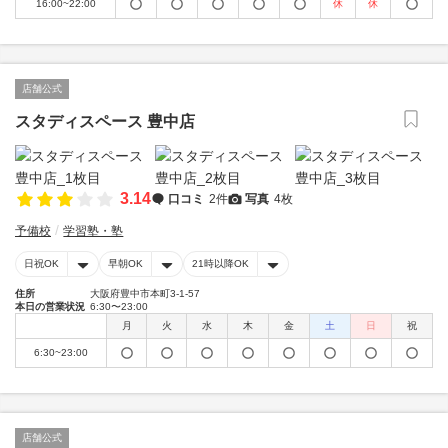
16:00~22:00
休
休
店舗公式
スタディスペース 豊中店
3.14
口コミ
2件
写真
4枚
予備校
学習塾・塾
日祝OK
早朝OK
21時以降OK
住所
大阪府豊中市本町3-1-57
本日の営業状況
6:30〜23:00
月
火
水
木
金
土
日
祝
6:30~23:00
店舗公式