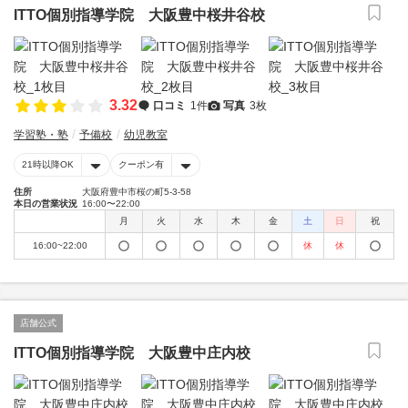
ITTO個別指導学院 大阪豊中桜井谷校
3.32
口コミ
1件
写真
3枚
学習塾・塾
予備校
幼児教室
21時以降OK
クーポン有
住所
大阪府豊中市桜の町5-3-58
本日の営業状況
16:00〜22:00
月
火
水
木
金
土
日
祝
16:00~22:00
休
休
店舗公式
ITTO個別指導学院 大阪豊中庄内校