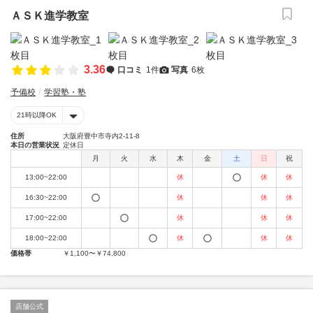
ＡＳＫ進学教室
3.36
口コミ
1件
写真
6枚
予備校
学習塾・塾
21時以降OK
住所
大阪府豊中市寺内2-11-8
本日の営業状況
定休日
月
火
水
木
金
土
日
祝
13:00~22:00
休
休
休
16:30~22:00
休
休
休
17:00~22:00
休
休
休
18:00~22:00
休
休
休
価格帯
￥1,100〜￥74,800
店舗公式