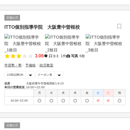
店舗公式
ITTO個別指導学院 大阪豊中曽根校
3.06
口コミ
1件
写真
6枚
学習塾・塾
予備校
幼児教室
21時以降OK
クーポン有
住所
大阪府豊中市曽根西町1-9-15
本日の営業状況
16:00〜22:00
月
火
水
木
金
土
日
祝
16:00~22:00
休
休
店舗公式