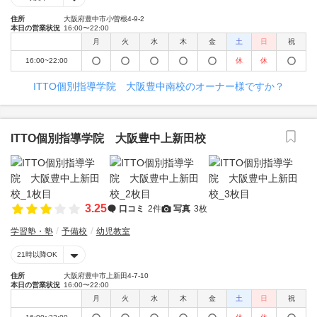
住所
大阪府豊中市小曽根4-9-2
本日の営業状況
16:00〜22:00
月
火
水
木
金
土
日
祝
16:00~22:00
休
休
ITTO個別指導学院 大阪豊中南校のオーナー様ですか？
ITTO個別指導学院 大阪豊中上新田校
3.25
口コミ
2件
写真
3枚
学習塾・塾
予備校
幼児教室
21時以降OK
住所
大阪府豊中市上新田4-7-10
本日の営業状況
16:00〜22:00
月
火
水
木
金
土
日
祝