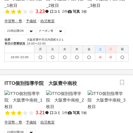
3.23
口コミ
2件
写真
3枚
学習塾・塾
予備校
幼児教室
21時以降OK
クーポン有
住所
大阪府豊中市庄内西町4-2-1
本日の営業状況
16:00〜22:00
月
火
水
木
金
土
日
祝
16:00~22:00
休
休
ITTO個別指導学院 大阪豊中南校
3.21
口コミ
1件
写真
5枚
学習塾・塾
予備校
幼児教室
21時以降OK