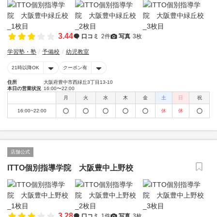
3.44
口コミ
2件
写真
3枚
学習塾・塾
予備校
幼児教室
21時以降OK
クーポン有
住所
大阪府豊中市西緑丘3丁目13-10
本日の営業状況
16:00〜22:00
月
火
水
木
金
土
日
祝
16:00~22:00
休
休
店舗公式
ITTO個別指導学院 大阪豊中上野校
3.28
口コミ
1件
写真
3枚