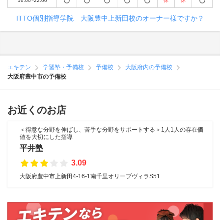
16:00~22:00
休
休
ITTO個別指導学院 大阪豊中上新田校のオーナー様ですか？
エキテン
学習塾・予備校
予備校
大阪府内の予備校
大阪府豊中市の予備校
お近くのお店
＜得意な分野を伸ばし、苦手な分野をサポートする＞1人1人の存在価
値を大切にした指導
平井塾
3.09
大阪府豊中市上新田4-16-1南千里オリーブヴィラS51