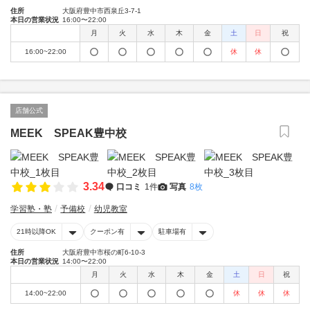
住所
大阪府豊中市西泉丘3-7-1
本日の営業状況
16:00〜22:00
月
火
水
木
金
土
日
祝
16:00~22:00
休
休
店舗公式
MEEK SPEAK豊中校
3.34
口コミ
1件
写真
8枚
学習塾・塾
予備校
幼児教室
21時以降OK
クーポン有
駐車場有
住所
大阪府豊中市桜の町6-10-3
本日の営業状況
14:00〜22:00
月
火
水
木
金
土
日
祝
14:00~22:00
休
休
休