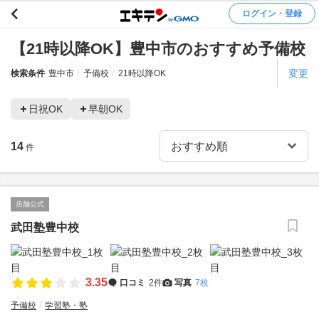
ログイン・登録
【21時以降OK】豊中市のおすすめ予備校
変更
検索条件
豊中市
予備校
21時以降OK
日祝OK
早朝OK
14
件
店舗公式
武田塾豊中校
3.35
口コミ
2件
写真
7枚
予備校
学習塾・塾