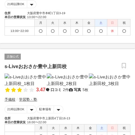
21時以降OK
住所
大阪府豊中市本町1丁目3-19
本日の営業状況
13:00〜22:00
月
火
水
木
金
土
日
祝
13:00~22:00
休
店舗公式
s-Liveおおさか豊中上新田校
3.47
口コミ
2件
写真
5枚
予備校
学習塾・塾
21時以降OK
駐車場有
住所
大阪府豊中市上新田4丁目16-13
本日の営業状況
16:00〜22:00
月
火
水
木
金
土
日
祝