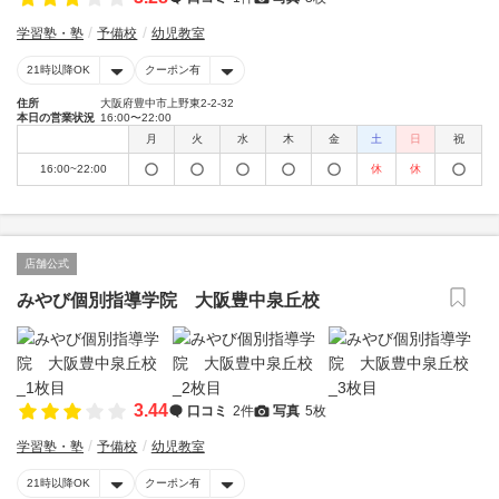
学習塾・塾
予備校
幼児教室
21時以降OK
クーポン有
住所
大阪府豊中市上野東2-2-32
本日の営業状況
16:00〜22:00
月
火
水
木
金
土
日
祝
16:00~22:00
休
休
店舗公式
みやび個別指導学院 大阪豊中泉丘校
3.44
口コミ
2件
写真
5枚
学習塾・塾
予備校
幼児教室
21時以降OK
クーポン有