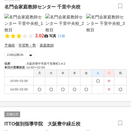
名門会家庭教師センター 千里中央校
3.02
写真
11枚
予備校
学習塾・塾
家庭教師
21時以降OK
住所
大阪府豊中市新千里東町1-4-2
本日の営業状況
14:00〜22:00
月
火
水
木
金
土
日
祝
10:00~22:00
休
14:00~22:00
休
店舗公式
ITTO個別指導学院 大阪豊中緑丘校