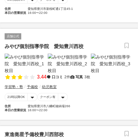
住所
愛知県豊川市新桜町通1丁目45-1
本日の営業状況
16:00〜22:00
店舗公式
みやび個別指導学院 愛知豊川西校
3.44
口コミ
2件
写真
3枚
学習塾・塾
予備校
幼児教室
21時以降OK
クーポン有
住所
愛知県豊川市八幡町鐘鋳場266
本日の営業状況
16:00〜22:00
東進衛星予備校豊川西部校