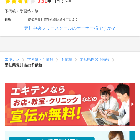
3.51
口コミ
2件
予備校
学習塾・塾
住所
愛知県豊川市牛久保駅通４丁目２０
豊川中央フリースクールのオーナー様ですか？
エキテン
学習塾・予備校
予備校
愛知県内の予備校
愛知県豊川市の予備校