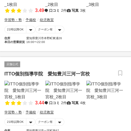
3.49
口コミ
2件
写真
3枚
学習塾・塾
予備校
幼児教室
21時以降OK
クーポン有
住所
愛知県豊川市本野町東浦26
本日の営業状況
16:00〜22:00
店舗公式
ITTO個別指導学院 愛知豊川三河一宮校
3.44
口コミ
2件
写真
4枚
学習塾・塾
予備校
幼児教室
21時以降OK
クーポン有
住所
愛知県豊川市一宮町泉67