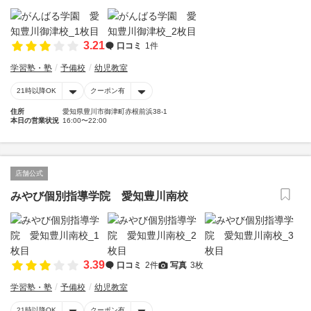
3.21
口コミ
1件
学習塾・塾
予備校
幼児教室
21時以降OK
クーポン有
住所
愛知県豊川市御津町赤根前浜38-1
本日の営業状況
16:00〜22:00
店舗公式
みやび個別指導学院 愛知豊川南校
3.39
口コミ
2件
写真
3枚
学習塾・塾
予備校
幼児教室
21時以降OK
クーポン有