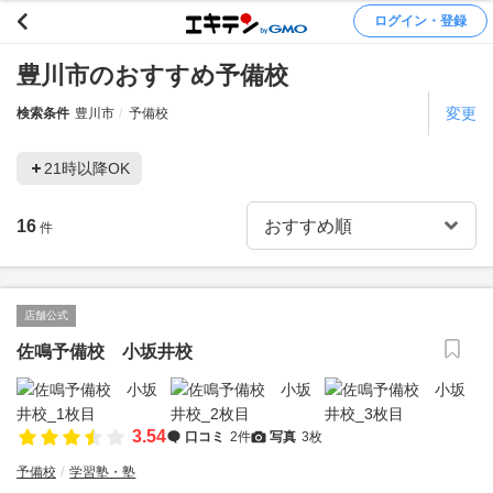
ログイン・登録
豊川市のおすすめ予備校
変更
検索条件
豊川市
予備校
21時以降OK
16
件
店舗公式
佐鳴予備校 小坂井校
3.54
口コミ
2件
写真
3枚
予備校
学習塾・塾