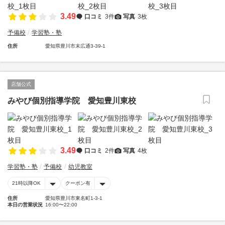
3.49
口コミ
3件
写真
3枚
予備校
学習塾・塾
住所
愛知県豊川市末広通3-39-1
店舗公式
みやび個別指導学院 愛知豊川東校
3.49
口コミ
2件
写真
4枚
学習塾・塾
予備校
幼児教室
21時以降OK
クーポン有
住所
愛知県豊川市東名町1-3-1
本日の営業状況
16:00〜22:00