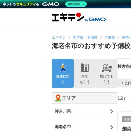
無料診断
エキテン
学習塾・予備校
予備校
神奈
海老名市のおすすめ予備校
検索条
お店に行
来て
届けても
く
もらう
らう
2
エリア
13
件
神奈川県
店舗
海老名市
創