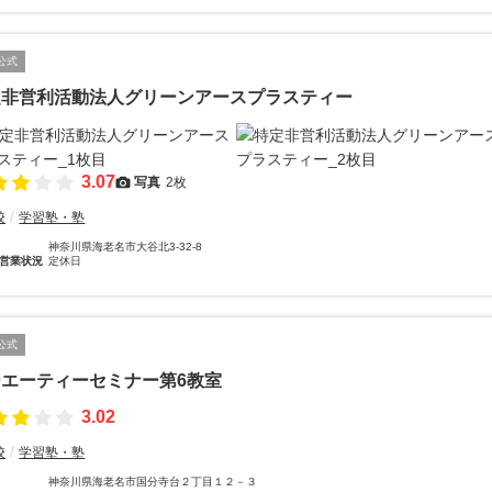
公式
定非営利活動法人グリーンアースプラスティー
3.07
写真
2枚
校
学習塾・塾
神奈川県海老名市大谷北3-32-8
営業状況
定休日
公式
ーエーティーセミナー第6教室
3.02
校
学習塾・塾
神奈川県海老名市国分寺台２丁目１２－３