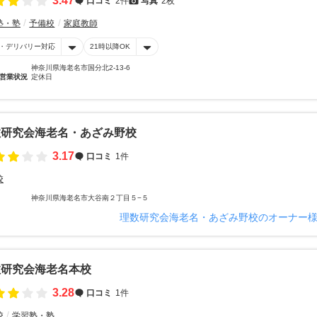
3.47
口コミ
2件
写真
2枚
塾・塾
予備校
家庭教師
・デリバリー対応
21時以降OK
神奈川県海老名市国分北2-13-6
営業状況
定休日
数研究会海老名・あざみ野校
3.17
口コミ
1件
校
神奈川県海老名市大谷南２丁目５−５
理数研究会海老名・あざみ野校のオーナー
数研究会海老名本校
3.28
口コミ
1件
校
学習塾・塾