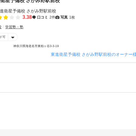
衛星予備校 さがみ野駅前校
3.38
口コミ
2件
写真
1枚
校
学習塾・塾
ド可
神奈川県海老名市東柏ヶ谷3-3-19
東進衛星予備校 さがみ野駅前校のオーナー