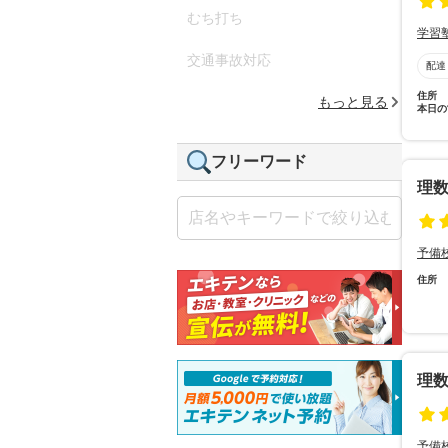
むち打ち
学習
交通事故対応
配達
住所
もっと見る
本日の
フリーワード
理
予備
住所
理
予備