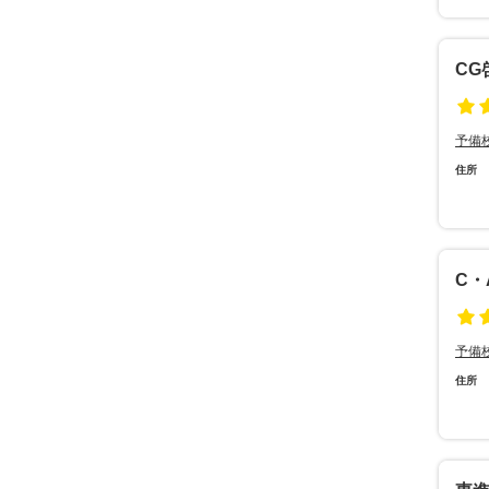
CG
予備
住所
C・
予備
住所