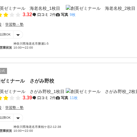
3.32
口コミ
2件
写真
9枚
校
学習塾・塾
時以降OK
神奈川県海老名市勝瀬1-5
営業状況
10:00〜22:00
公式
英ゼミナール さがみ野校
3.39
口コミ
2件
写真
11枚
校
学習塾・塾
時以降OK
神奈川県海老名市東柏ケ谷2-12-38
営業状況
10:00〜22:00