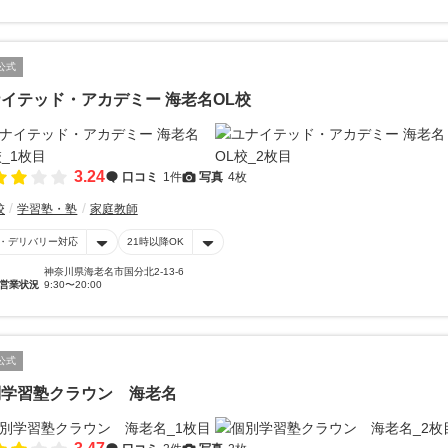
公式
イテッド・アカデミー 海老名OL校
3.24
口コミ
1件
写真
4枚
校
学習塾・塾
家庭教師
・デリバリー対応
21時以降OK
神奈川県海老名市国分北2-13-6
営業状況
9:30〜20:00
公式
別学習塾クラウン 海老名