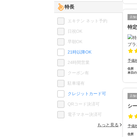
特長
店舗
エキテン ネット予約
特
日祝OK
早朝OK
21時以降OK
予備
24時間営業
住所
クーポン有
本日の
駐車場有
クレジットカード可
店舗
QRコード決済可
シ
電子マネー決済可
もっと見る
予備
住所