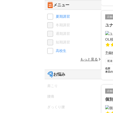
メニュー
夏期講習
店舗
冬期講習
ユナ
通期講習
短期講習
高校生
予備
もっと見る
配達
住所
本日の
お悩み
肩こり
店舗
腰痛
個
ぎっくり腰