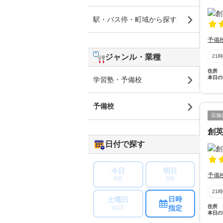
駅・バス停・町域から探す
予備
ジャンル・業種
21
住所
本日の
学習塾・予備校
予備校
店舗
創
日付で探す
今日
明日
予備
8/8
8/9
21
日時
土曜日
住所
指定
8/15
本日の