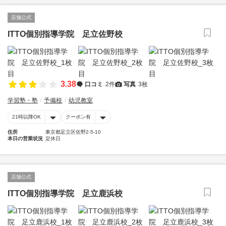
店舗公式
ITTO個別指導学院 足立佐野校
3.38
口コミ
2件
写真
3枚
学習塾・塾
予備校
幼児教室
21時以降OK
クーポン有
住所
東京都足立区佐野2-5-10
本日の営業状況
定休日
店舗公式
ITTO個別指導学院 足立鹿浜校