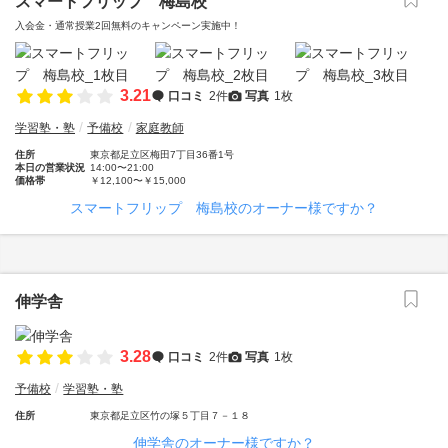
スマートフリップ 梅島校
入会金・通常授業2回無料のキャンペーン実施中！
3.21
口コミ
2件
写真
1枚
学習塾・塾
予備校
家庭教師
住所
東京都足立区梅田7丁目36番1号
本日の営業状況
14:00〜21:00
価格帯
￥12,100〜￥15,000
スマートフリップ 梅島校のオーナー様ですか？
伸学舎
3.28
口コミ
2件
写真
1枚
予備校
学習塾・塾
住所
東京都足立区竹の塚５丁目７－１８
伸学舎のオーナー様ですか？