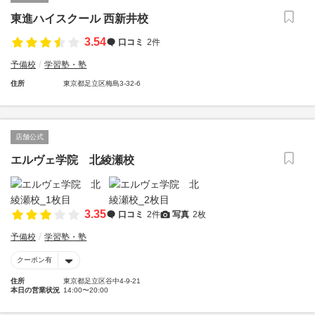
東進ハイスクール 西新井校
3.54
口コミ
2件
予備校
学習塾・塾
住所
東京都足立区梅島3-32-6
店舗公式
エルヴェ学院 北綾瀬校
3.35
口コミ
2件
写真
2枚
予備校
学習塾・塾
クーポン有
住所
東京都足立区谷中4-9-21
本日の営業状況
14:00〜20:00