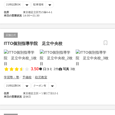
21時以降OK
駐車場有
住所
東京都足立区竹の塚4-4-1
本日の営業状況
14:00〜21:30
店舗公式
ITTO個別指導学院 足立中央校
3.50
口コミ
2件
写真
3枚
学習塾・塾
予備校
幼児教室
21時以降OK
クーポン有
住所
東京都足立区一ツ家1丁目12-1
本日の営業状況
定休日