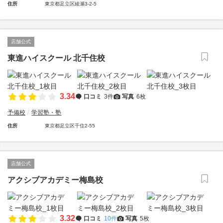
住所
東京都足立区綾瀬3-2-5
店舗公式
東進ハイスクール 北千住校
3.34
口コミ
3件
写真
6枚
予備校
学習塾・塾
住所
東京都足立区千住2-55
店舗公式
アクシブアカデミー梅島校
3.32
口コミ
10件
写真
5枚