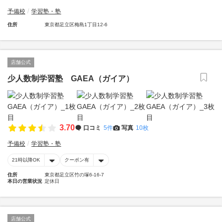
予備校
学習塾・塾
住所
東京都足立区梅島1丁目12-6
店舗公式
少人数制学習塾 GAEA（ガイア）
3.70
口コミ
5件
写真
10枚
予備校
学習塾・塾
21時以降OK
クーポン有
住所
東京都足立区竹の塚6-16-7
本日の営業状況
定休日
店舗公式