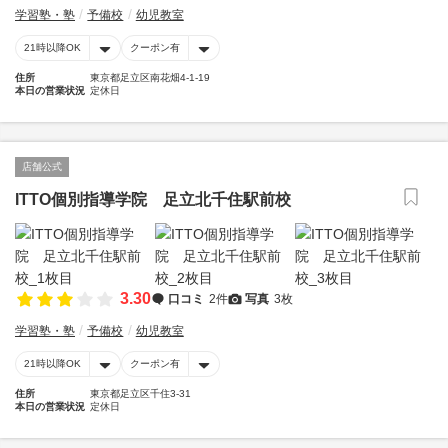
学習塾・塾
予備校
幼児教室
21時以降OK
クーポン有
住所
東京都足立区南花畑4-1-19
本日の営業状況
定休日
店舗公式
ITTO個別指導学院 足立北千住駅前校
3.30
口コミ
2件
写真
3枚
学習塾・塾
予備校
幼児教室
21時以降OK
クーポン有
住所
東京都足立区千住3-31
本日の営業状況
定休日