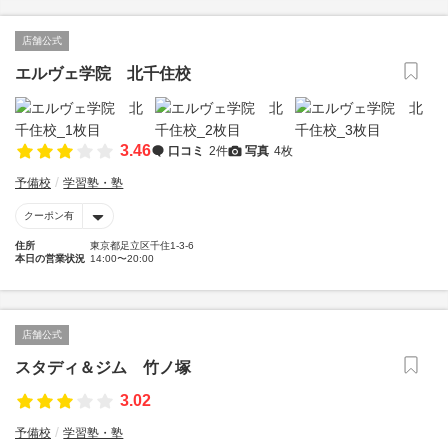
店舗公式
エルヴェ学院 北千住校
3.46
口コミ
2件
写真
4枚
予備校
学習塾・塾
クーポン有
住所
東京都足立区千住1-3-6
本日の営業状況
14:00〜20:00
店舗公式
スタディ＆ジム 竹ノ塚
3.02
予備校
学習塾・塾