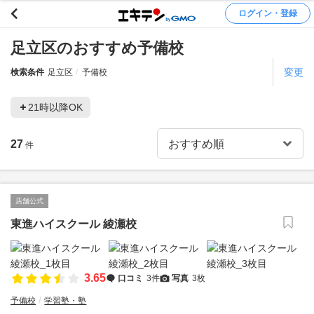
ログイン・登録
足立区のおすすめ予備校
変更
検索条件
足立区
予備校
21時以降OK
27
件
店舗公式
東進ハイスクール 綾瀬校
3.65
口コミ
3件
写真
3枚
予備校
学習塾・塾