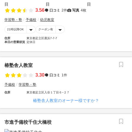
3.56
口コミ
2件
写真
4枚
学習塾・塾
予備校
幼児教室
21時以降OK
クーポン有
住所
東京都足立区鹿浜7-7-7
本日の営業状況
定休日
椿塾舎人教室
3.30
口コミ
1件
予備校
学習塾・塾
住所
東京都足立区入谷１丁目６−２７
椿塾舎人教室のオーナー様ですか？
市進予備校千住大橋校