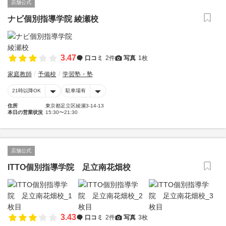
店舗公式
ナビ個別指導学院 綾瀬校
3.47
口コミ
2件
写真
1枚
家庭教師
予備校
学習塾・塾
21時以降OK
駐車場有
住所
東京都足立区綾瀬3-14-13
本日の営業状況
15:30〜21:30
店舗公式
ITTO個別指導学院 足立南花畑校
3.43
口コミ
2件
写真
3枚