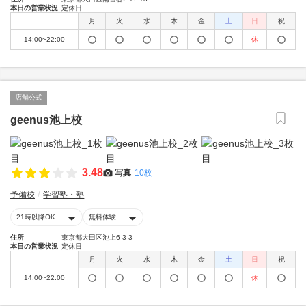
本日の営業状況
定休日
月
火
水
木
金
土
日
祝
14:00~22:00
休
店舗公式
geenus池上校
3.48
写真
10枚
予備校
学習塾・塾
21時以降OK
無料体験
住所
東京都大田区池上6-3-3
本日の営業状況
定休日
月
火
水
木
金
土
日
祝
14:00~22:00
休