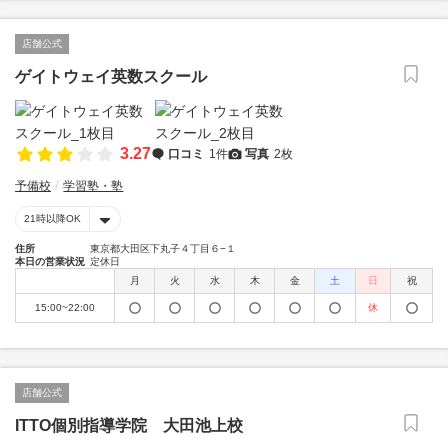
店舗公式
ゲイトウェイ英数スクール
3.27
口コミ
1件
写真
2枚
予備校
学習塾・塾
21時以降OK
住所
東京都大田区下丸子４丁目６−１
本日の営業状況
定休日
月
火
水
木
金
土
日
祝
15:00~22:00
休
店舗公式
ITTO個別指導学院 大田池上校