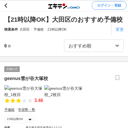
ログイン・登録
【21時以降OK】大田区のおすすめ予備校
変更
検索条件
大田区
予備校
21時以降OK
6
件
店舗公式
geenus雪が谷大塚校
3.46
予備校
学習塾・塾
21時以降OK
住所
東京都大田区南雪谷2-17-13