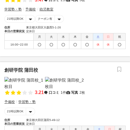
学習塾・塾
予備校
幼児教室
21時以降OK
クーポン有
住所
東京都大田区大森西5-1-26
本日の営業状況
定休日
月
火
水
木
金
土
日
祝
16:00~22:00
休
休
創研学院 蒲田校
3.21
口コミ
1件
写真
2枚
予備校
学習塾・塾
21時以降OK
住所
東京都大田区蒲田5-49-12
本日の営業状況
定休日
月
火
水
木
金
土
日
祝