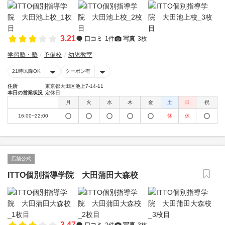
3.21
口コミ
1件
写真
3枚
学習塾・塾
予備校
幼児教室
21時以降OK
クーポン有
住所
東京都大田区池上7-14-11
本日の営業状況
定休日
月
火
水
木
金
土
日
祝
16:00~22:00
休
休
店舗公式
ITTO個別指導学院 大田蒲田大森校
3.47
口コミ
2件
写真
3枚