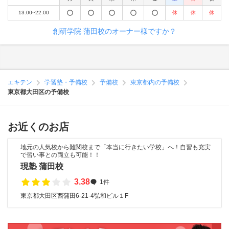
13:00~22:00
休
休
休
創研学院 蒲田校のオーナー様ですか？
エキテン
学習塾・予備校
予備校
東京都内の予備校
東京都大田区の予備校
お近くのお店
地元の人気校から難関校まで「本当に行きたい学校」へ！自習も充実
で習い事との両立も可能！！
現塾 蒲田校
3.38
1件
東京都大田区西蒲田6-21-4弘和ビル１F