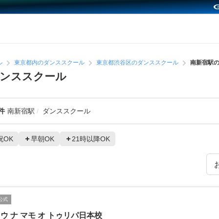
ル
東京都内のダンススクール
東京都渋谷区のダンススクール
南新宿駅
ダンススクール
件
南新宿駅
ダンススクール
祝OK
早朝OK
21時以降OK
公式
ウ ナ マモ オ トゥリパ日本校