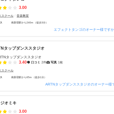
3.00
ススクール
音楽教室
ス
南新宿駅から240m （徒歩3分）
エフェクトタンゴのオーナー様です
TNタップダンススタジオ
3.40
口コミ
2件
写真
1枚
ススクール
ス
南新宿駅から65m （徒歩1分）
ARTNタップダンススタジオのオーナー様
タジオミキ
3.00