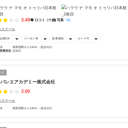
3.49
口コミ
2件
写真
7枚
ススクール
時以降OK
クーポン有
駐車場有
カード可
ス
南新宿駅から190m （徒歩3分）
営業状況
定休日
公式
人バレエアカデミー株式会社
3.00
ススクール
ス
南新宿駅から180m （徒歩3分）