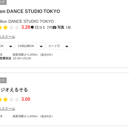
公式
lion DANCE STUDIO TOKYO
3.28
口コミ
2件
写真
1枚
ススクール
OK
21時以降OK
カード可
ス
南新宿駅から300m （徒歩4分）
営業状況
10:30〜23:00
公式
タジオえるそる
3.00
ススクール
ス
南新宿駅から400m （徒歩6分）