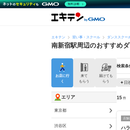
無料診断
エキテン
習い事・スクール
ダンススクー
南新宿駅周辺のおすすめ
検索条
お店に行
来て
届けても
く
もらう
らう
日
エリア
15
件
東京都
店舗
渋谷区
ハラ