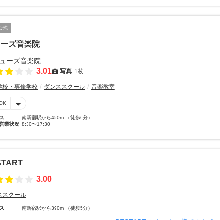
公式
ューズ音楽院
3.01
写真
1枚
学校・専修学校
ダンススクール
音楽教室
OK
ス
南新宿駅から450m （徒歩6分）
営業状況
8:30〜17:30
START
3.00
ススクール
ス
南新宿駅から390m （徒歩5分）