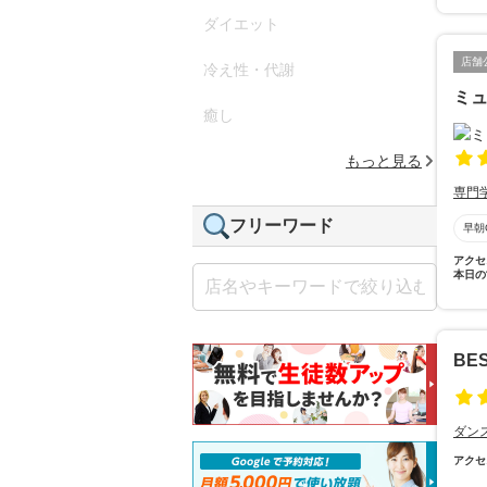
ダイエット
店舗
冷え性・代謝
ミ
癒し
もっと見る
専門
フリーワード
早朝
アクセ
本日の
BE
ダン
アクセ