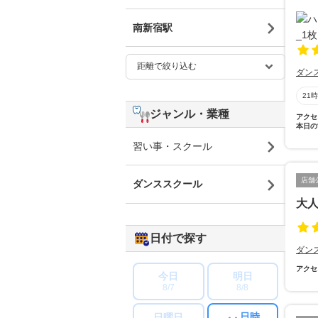
南新宿駅
ダン
21
ジャンル・業種
アクセ
本日の
習い事・スクール
店舗
ダンススクール
大
日付で探す
ダン
アクセ
今日
明日
8/7
8/8
日時
日曜日