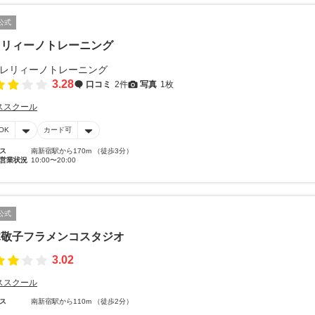
公式
レリィーノトレーニング
3.28
口コミ
2件
写真
1枚
ススクール
OK
カード可
ス
南新宿駅から170m （徒歩3分）
営業状況
10:00〜20:00
公式
木敬子フラメンコスタジオ
3.02
ススクール
ス
南新宿駅から110m （徒歩2分）