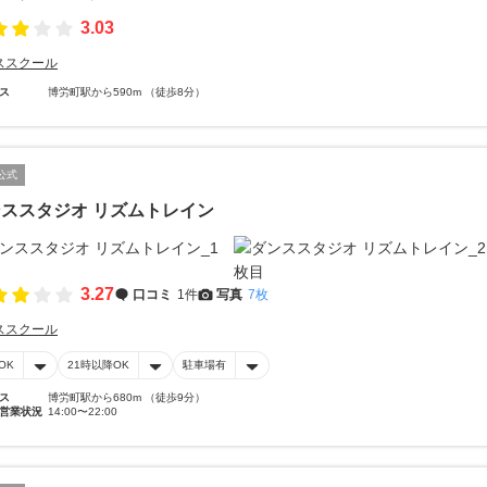
3.03
ススクール
ス
博労町駅から590m （徒歩8分）
公式
ススタジオ リズムトレイン
3.27
口コミ
1件
写真
7枚
ススクール
OK
21時以降OK
駐車場有
ス
博労町駅から680m （徒歩9分）
営業状況
14:00〜22:00