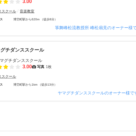
3.00
ススクール
音楽教室
ス
博労町駅から620m （徒歩8分）
箏舞峰松流教授所 峰松扇見のオーナー様
マグチダンススクール
3.00
写真
1枚
ススクール
ス
博労町駅から1km （徒歩13分）
ヤマグチダンススクールのオーナー様で