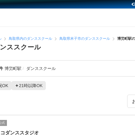
ル
鳥取県内のダンススクール
鳥取県米子市のダンススクール
博労町駅
ダンススクール
件
博労町駅
ダンススクール
祝OK
21時以降OK
公式
ツコダンススタジオ