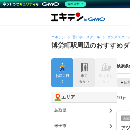
無料診断
エキテン
習い事・スクール
ダンススクー
博労町駅周辺のおすすめ
検索条
お店に行
来て
届けても
く
もらう
らう
日
エリア
10
件
鳥取県
店舗
米子市
ア