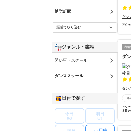
博労町駅
ダン
アクセ
ジャンル・業種
店舗
ダン
習い事・スクール
ダンススクール
ダン
日付で探す
日祝
アクセ
本日の
今日
明日
8/8
8/9
日時
土曜日