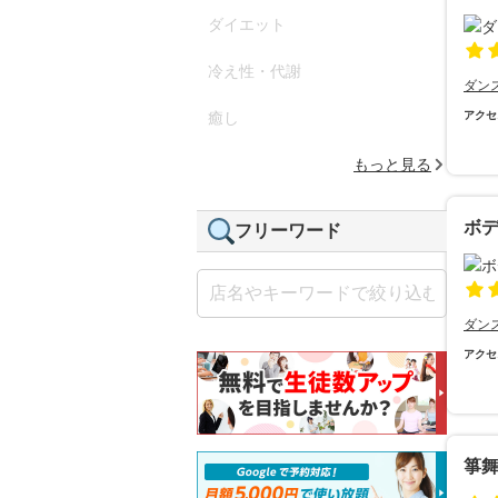
ダイエット
冷え性・代謝
ダン
癒し
アクセ
もっと見る
ボ
フリーワード
ダン
アクセ
箏舞