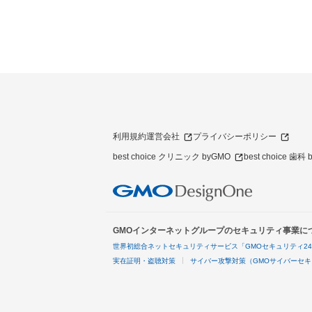
利用規約
運営会社
プライバシーポリシー
best choice クリニック byGMO
best choice 歯科
GMOインターネットグループのセキュリティ事業に
世界初総合ネットセキュリティサービス「GMOセキュリティ2
実在証明・盗聴対策
サイバー攻撃対策（GMOサイバーセキ