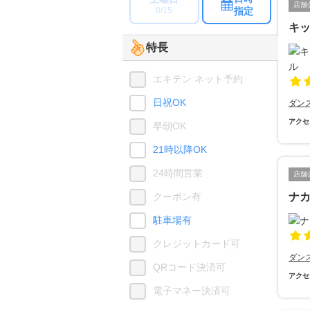
店舗
指定
8/15
キッ
特長
エキテン ネット予約
日祝OK
ダン
アクセ
早朝OK
21時以降OK
24時間営業
店舗
クーポン有
ナ
駐車場有
クレジットカード可
ダン
QRコード決済可
アクセ
電子マネー決済可