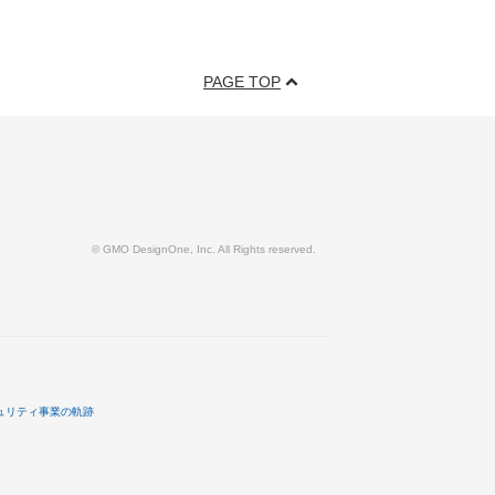
PAGE TOP
© GMO DesignOne, Inc. All Rights reserved.
ュリティ事業の軌跡