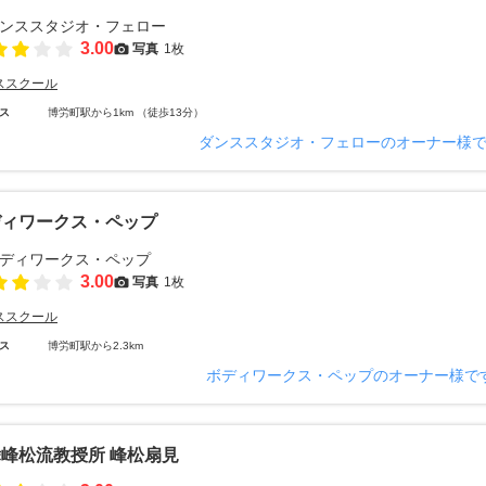
3.00
写真
1枚
ススクール
ス
博労町駅から1km （徒歩13分）
ダンススタジオ・フェローのオーナー様
ディワークス・ペップ
3.00
写真
1枚
ススクール
ス
博労町駅から2.3km
ボディワークス・ペップのオーナー様で
峰松流教授所 峰松扇見