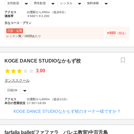
女性歓迎
男性歓迎
レンタル
無料体験
アクセス
白鷺駅から450m （徒歩6分）
価格帯
￥660〜￥2,200
主なコース・プラン
月謝・会費
660
￥
（税込）
レッスン費／1時間あたり
KOGE DANCE STUDIOなかもず校
3.00
ダンススクール
日祝OK
アクセス
白鷺駅から800m （徒歩11分）
本日の営業状況
17:30〜18:00
KOGE DANCE STUDIOなかもず校のオーナー様ですか？
farfalla ballet(ファファラ バレエ教室)中百舌鳥