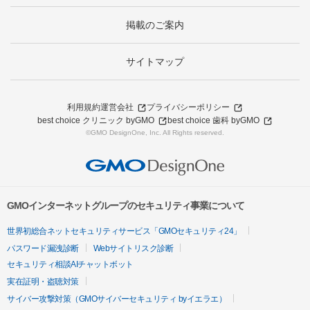
掲載のご案内
サイトマップ
利用規約
運営会社
プライバシーポリシー
best choice クリニック byGMO
best choice 歯科 byGMO
©GMO DesignOne, Inc. All Rights reserved.
GMOインターネットグループのセキュリティ事業について
世界初総合ネットセキュリティサービス「GMOセキュリティ24」
パスワード漏洩診断
Webサイトリスク診断
セキュリティ相談AIチャットボット
実在証明・盗聴対策
サイバー攻撃対策（GMOサイバーセキュリティ byイエラエ）