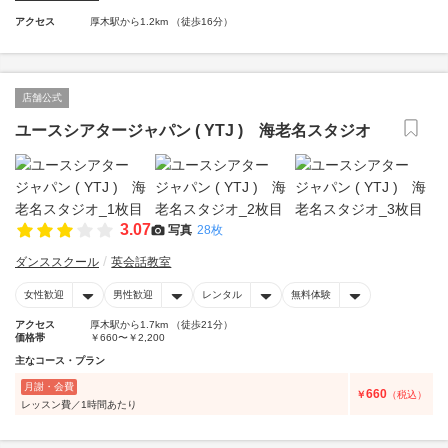
アクセス
厚木駅から1.2km （徒歩16分）
店舗公式
ユースシアタージャパン ( YTJ ) 海老名スタジオ
3.07
写真
28枚
ダンススクール
英会話教室
女性歓迎
男性歓迎
レンタル
無料体験
アクセス
厚木駅から1.7km （徒歩21分）
価格帯
￥660〜￥2,200
主なコース・プラン
月謝・会費
660
￥
（税込）
レッスン費／1時間あたり