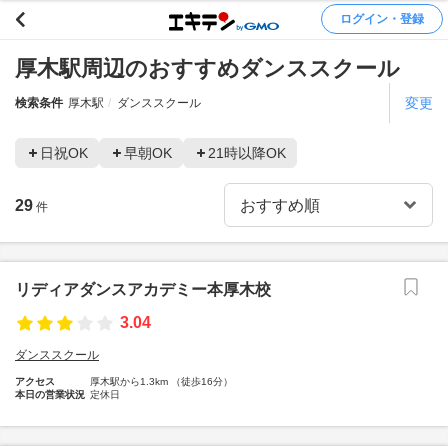
ログイン・登録
厚木駅周辺のおすすめダンススクール
変更
検索条件
厚木駅
ダンススクール
日祝OK
早朝OK
21時以降OK
29
件
リディアダンスアカデミー本厚木校
3.04
ダンススクール
アクセス
厚木駅から1.3km （徒歩16分）
本日の営業状況
定休日