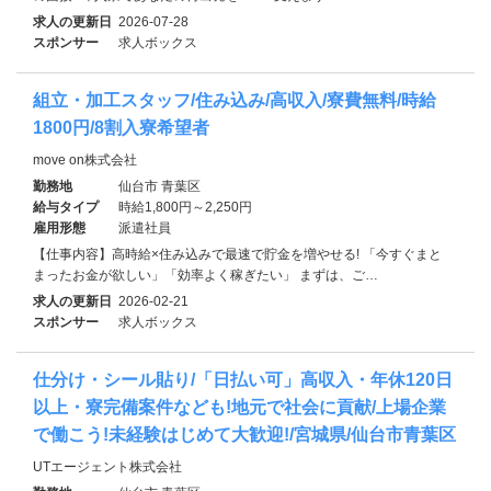
求人の更新日
2026-07-28
スポンサー
求人ボックス
組立・加工スタッフ/住み込み/高収入/寮費無料/時給
1800円/8割入寮希望者
move on株式会社
勤務地
仙台市 青葉区
給与タイプ
時給1,800円～2,250円
雇用形態
派遣社員
【仕事内容】高時給×住み込みで最速で貯金を増やせる! 「今すぐまと
まったお金が欲しい」「効率よく稼ぎたい」 まずは、ご…
求人の更新日
2026-02-21
スポンサー
求人ボックス
仕分け・シール貼り/「日払い可」高収入・年休120日
以上・寮完備案件なども!地元で社会に貢献/上場企業
で働こう!未経験はじめて大歓迎!/宮城県/仙台市青葉区
UTエージェント株式会社