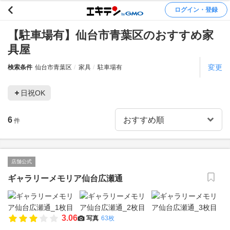
ログイン・登録
【駐車場有】仙台市青葉区のおすすめ家
具屋
変更
検索条件
仙台市青葉区
家具
駐車場有
日祝OK
6
件
店舗公式
ギャラリーメモリア仙台広瀬通
3.06
写真
63枚