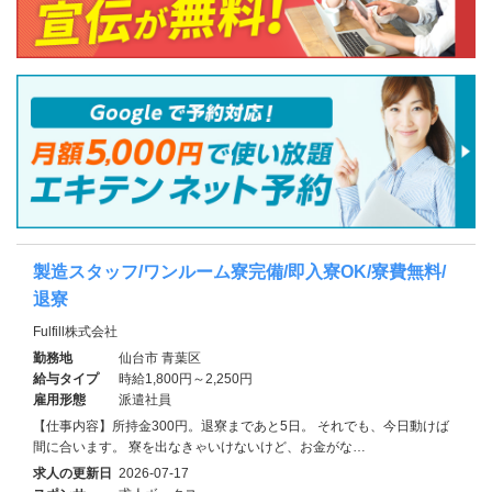
製造スタッフ/ワンルーム寮完備/即入寮OK/寮費無料/
退寮
Fulfill株式会社
勤務地
仙台市 青葉区
給与タイプ
時給1,800円～2,250円
雇用形態
派遣社員
【仕事内容】所持金300円。退寮まであと5日。 それでも、今日動けば
間に合います。 寮を出なきゃいけないけど、お金がな…
求人の更新日
2026-07-17