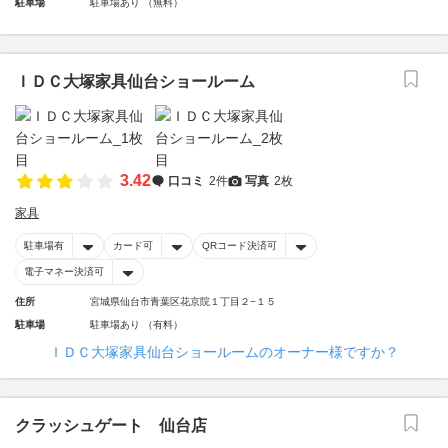
駐車場
駐車場あり （無料）
ＩＤＣ大塚家具仙台ショールーム
3.42
口コミ
2件
写真
2枚
家具
駐車場有
カード可
QRコード決済可
電子マネー決済可
住所
宮城県仙台市青葉区花京院１丁目２−１５
駐車場
駐車場あり （有料）
ＩＤＣ大塚家具仙台ショールームのオーナー様ですか？
クラッシュゲート 仙台店