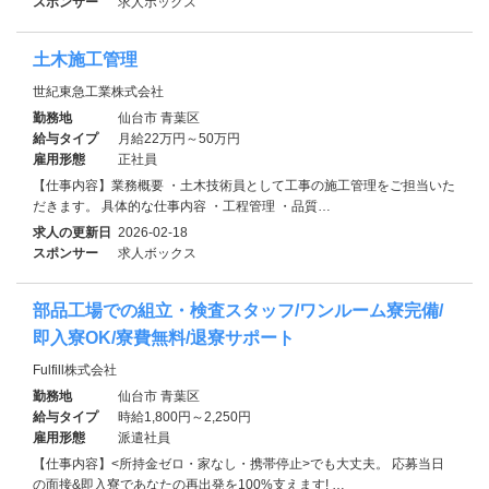
スポンサー
求人ボックス
土木施工管理
世紀東急工業株式会社
勤務地
仙台市 青葉区
給与タイプ
月給22万円～50万円
雇用形態
正社員
【仕事内容】業務概要 ・土木技術員として工事の施工管理をご担当いた
だきます。 具体的な仕事内容 ・工程管理 ・品質…
求人の更新日
2026-02-18
スポンサー
求人ボックス
部品工場での組立・検査スタッフ/ワンルーム寮完備/
即入寮OK/寮費無料/退寮サポート
Fulfill株式会社
勤務地
仙台市 青葉区
給与タイプ
時給1,800円～2,250円
雇用形態
派遣社員
【仕事内容】<所持金ゼロ・家なし・携帯停止>でも大丈夫。 応募当日
の面接&即入寮であなたの再出発を100%支えます! …