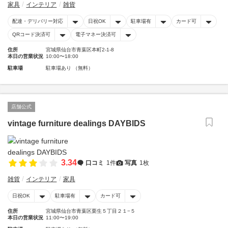
家具
インテリア
雑貨
配達・デリバリー対応
日祝OK
駐車場有
カード可
QRコード決済可
電子マネー決済可
住所
宮城県仙台市青葉区本町2-1-8
本日の営業状況
10:00〜18:00
駐車場
駐車場あり （無料）
店舗公式
vintage furniture dealings DAYBIDS
3.34
口コミ
1件
写真
1枚
雑貨
インテリア
家具
日祝OK
駐車場有
カード可
住所
宮城県仙台市青葉区栗生５丁目２１−５
本日の営業状況
11:00〜19:00