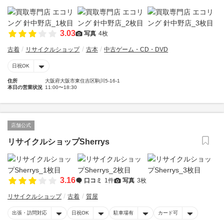
3.03
写真
4枚
古着
リサイクルショップ
古本
中古ゲーム・CD・DVD
日祝OK
住所
大阪府大阪市東住吉区駒川5-16-1
本日の営業状況
11:00〜18:30
店舗公式
リサイクルショップSherrys
3.16
口コミ
1件
写真
3枚
リサイクルショップ
古着
質屋
出張・訪問対応
日祝OK
駐車場有
カード可