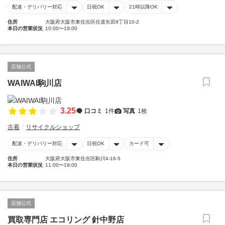
配達・デリバリー対応
日祝OK
21時以降OK
住所
大阪府大阪市東住吉区住道矢田9丁目10-2
本日の営業状況
10:00〜19:00
店舗公式
WAIWAI駒川店
3.25
口コミ
1件
写真
1枚
古着
リサイクルショップ
配達・デリバリー対応
日祝OK
カード可
住所
大阪府大阪市東住吉区駒川4-16-5
本日の営業状況
11:00〜19:00
店舗公式
買取専門店 エコリング 針中野店