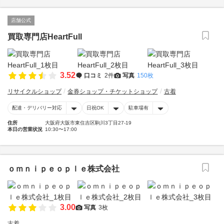
店舗公式
買取専門店HeartFull
3.52
口コミ
2件
写真
150枚
リサイクルショップ
金券ショップ・チケットショップ
古着
配達・デリバリー対応
日祝OK
駐車場有
住所
大阪府大阪市東住吉区駒川3丁目27-19
本日の営業状況
10:30〜17:00
ｏｍｎｉｐｅｏｐｌｅ株式会社
3.00
写真
3枚
古着