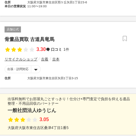
住所
大阪府大阪市東住吉区照ケ丘矢田1丁目23-6
本日の営業状況
11:00〜19:00
店舗公式
骨董品買取 古道具竜馬
3.30
口コミ
1件
リサイクルショップ
古着
古本
出張・訪問対応
住所
大阪府大阪市東住吉区矢田1丁目3-15
出張料無料でお部屋丸ごとすっきり！仕分け×専門査定で負担を抑える遺品
整理・不用品回収のパートナー
一般社団法人ゆうじん
3.05
大阪府大阪市東住吉区桑津4丁目1番5