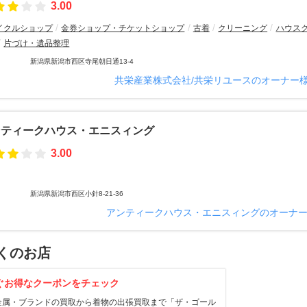
3.00
イクルショップ
金券ショップ・チケットショップ
古着
クリーニング
ハウス
片づけ・遺品整理
新潟県新潟市西区寺尾朝日通13-4
共栄産業株式会社/共栄リユースのオーナー
ンティークハウス・エニスィング
3.00
新潟県新潟市西区小針8-21-36
アンティークハウス・エニスィングのオーナ
くのお店
ぐお得なクーポンをチェック
金属・ブランドの買取から着物の出張買取まで「ザ・ゴール