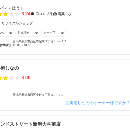
3.24
口コミ
3件
写真
1枚
リサイクルショップ
OK
駐車場有
カード可
新潟県新潟市西区寺尾東３丁目１４−３５
営業状況
10:00〜18:00
美術しなの
3.00
新潟県新潟市西区小針３丁目３７−３０
古美術しなののオーナー様ですか
カンドストリート新潟大学前店