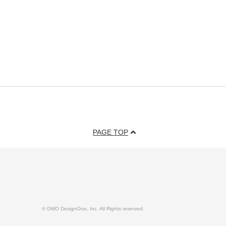
PAGE TOP
© GMO DesignOne, Inc. All Rights reserved.