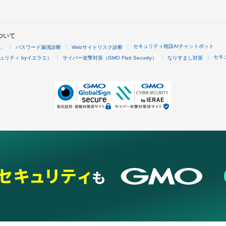
ついて
セキュリティ相談AIチャットボット
4」
パスワード漏洩診断
Webサイトリスク診断
セキ
ュリティ byイエラエ）
サイバー攻撃対策（GMO Flatt Security）
なりすまし対策