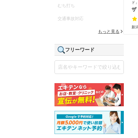
ド
むち打ち
ザ
交通事故対応
新
もっと見る
フリーワード