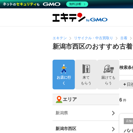
無料診断
エキテン
リサイクル・中古買取り
古着
新潟市西区のおすすめ古着
検索条
お店に行
来て
届けても
く
もらう
らう
日
エリア
6
件
新潟県
店舗
新潟市西区
パ