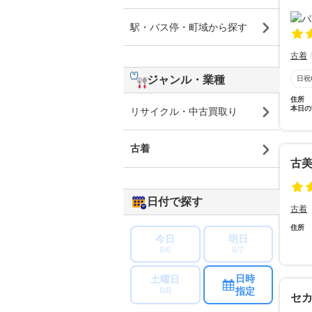
駅・バス停・町域から探す
古着
ジャンル・業種
日祝
住所
本日の
リサイクル・中古買取り
古着
古
日付で探す
古着
住所
今日
明日
8/6
8/7
日時
土曜日
指定
8/8
セ