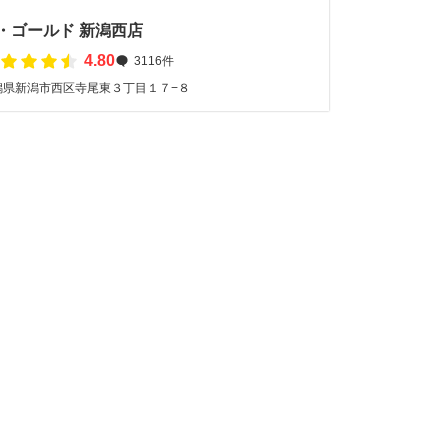
」
・ゴールド 新潟西店
4.80
3116件
潟県新潟市西区寺尾東３丁目１７−８