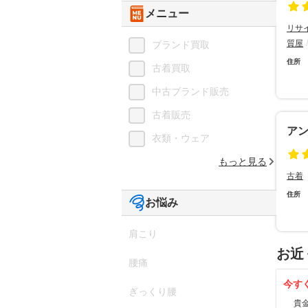
メニュー
リサ
質屋
ブランド買取
住所
古着買取
中古ブランド販売
古着販売
ア
衣類・ウェア
もっと見る
古着
住所
お悩み
肩こり
お近
腰痛
今す
ぎっくり腰
貴