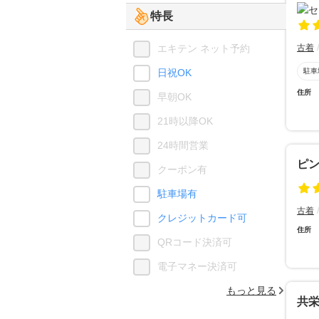
特長
エキテン ネット予約
古着
日祝OK
駐車
住所
早朝OK
21時以降OK
24時間営業
ピ
クーポン有
駐車場有
古着
クレジットカード可
住所
QRコード決済可
電子マネー決済可
もっと見る
共栄