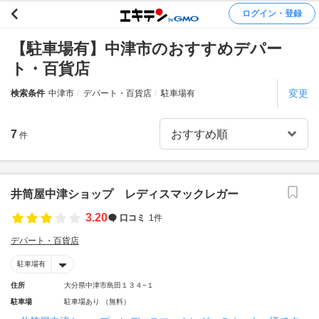
ログイン・登録
【駐車場有】中津市のおすすめデパー
ト・百貨店
変更
検索条件
中津市
デパート・百貨店
駐車場有
7
件
井筒屋中津ショップ レディスマックレガー
3.20
口コミ
1件
デパート・百貨店
駐車場有
住所
大分県中津市島田１３４−１
駐車場
駐車場あり （無料）