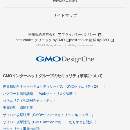
掲載のご案内
サイトマップ
利用規約
運営会社
プライバシーポリシー
best choice クリニック byGMO
best choice 歯科 byGMO
©GMO DesignOne, Inc. All Rights reserved.
GMOインターネットグループのセキュリティ事業について
世界初総合ネットセキュリティサービス「GMOセキュリティ24」
パスワード漏洩診断
Webサイトリスク診断
セキュリティ相談AIチャットボット
実在証明・盗聴対策
サイバー攻撃対策（GMOサイバーセキュリティ byイエラエ）
サイバー攻撃対策（GMO Flatt Security）
なりすまし対策
セキュリティ事業の軌跡