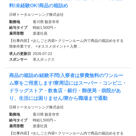
料!未経験OK!商品の箱詰め
日研トータルソーシング株式会社
勤務地
香川県 観音寺市
給与タイプ
時給1,500円～
雇用形態
派遣社員
【仕事内容】<おしごと内容> クリーンルーム内で商品の箱詰めをする
簡単作業です。 <オススメポイント> 入寮…
求人の更新日
2026-07-22
スポンサー
求人ボックス
商品の箱詰め/経験不問/入寮者は寮費無料のワンルー
ム寮をご用意します/寮周辺にはスーパー・コンビニ・
ドラッグストア・飲食店・銀行・郵便局・病院があ
り、生活には困りません/寮から職場まで通勤
日研トータルソーシング株式会社
勤務地
香川県 観音寺市
給与タイプ
時給1,500円～
雇用形態
派遣社員
【仕事内容】<おしごと内容> クリーンルーム内で商品の箱詰めをする