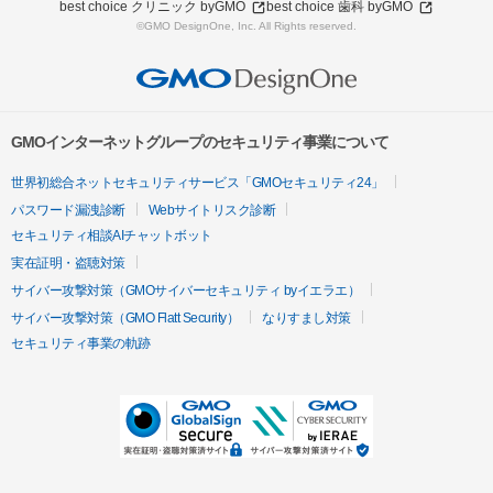
best choice クリニック byGMO
best choice 歯科 byGMO
©GMO DesignOne, Inc. All Rights reserved.
GMOインターネットグループのセキュリティ事業について
世界初総合ネットセキュリティサービス「GMOセキュリティ24」
パスワード漏洩診断
Webサイトリスク診断
セキュリティ相談AIチャットボット
実在証明・盗聴対策
サイバー攻撃対策（GMOサイバーセキュリティ byイエラエ）
サイバー攻撃対策（GMO Flatt Security）
なりすまし対策
セキュリティ事業の軌跡