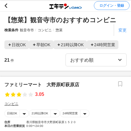
ログイン・登録
【惣菜】観音寺市のおすすめコンビニ
変更
検索条件
観音寺市
コンビニ
惣菜
日祝OK
早朝OK
21時以降OK
24時間営業
21
件
ファミリーマート 大野原町萩原店
3.05
コンビニ
日祝OK
21時以降OK
24時間営業
住所
香川県観音寺市大野原町萩原１５２０
本日の営業状況
0:00〜24:00