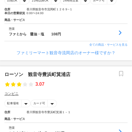
日祝OK
21時以降OK
24時間営業
カード可
住所
香川県観音寺市流岡町１２６９−１
本日の営業状況
0:00〜24:00
商品・サービス
惣菜
ファミから 醤油・塩 108円
全ての商品・サービスを見る
ファミリーマート観音寺流岡店のオーナー様ですか？
ローソン 観音寺豊浜町箕浦店
3.07
コンビニ
駐車場有
カード可
住所
香川県観音寺市豊浜町箕浦１－１
商品・サービス
惣菜