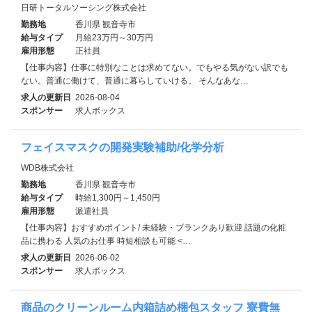
日研トータルソーシング株式会社
勤務地
香川県 観音寺市
給与タイプ
月給23万円～30万円
雇用形態
正社員
【仕事内容】仕事に特別なことは求めてない。でもやる気がない訳でも
ない。普通に働けて、普通に暮らしていける。 そんなあな…
求人の更新日
2026-08-04
スポンサー
求人ボックス
フェイスマスクの開発実験補助/化学分析
WDB株式会社
勤務地
香川県 観音寺市
給与タイプ
時給1,300円～1,450円
雇用形態
派遣社員
【仕事内容】おすすめポイント/ 未経験・ブランクあり歓迎 話題の化粧
品に携わる 人気のお仕事 時短相談も可能 <…
求人の更新日
2026-06-02
スポンサー
求人ボックス
商品のクリーンルーム内箱詰め梱包スタッフ 寮費無