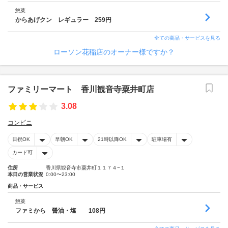
惣菜
からあげクン レギュラー 259円
全ての商品・サービスを見る
ローソン花稲店のオーナー様ですか？
ファミリーマート 香川観音寺粟井町店
3.08
コンビニ
日祝OK
早朝OK
21時以降OK
駐車場有
カード可
住所
香川県観音寺市粟井町１１７４−１
本日の営業状況
0:00〜23:00
商品・サービス
惣菜
ファミから 醤油・塩 108円