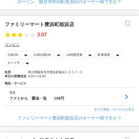
ローソン 観音寺柞田町黒渕店のオーナー様ですか？
ファミリーマート豊浜町姫浜店
3.07
コンビニ
日祝OK
21時以降OK
24時間営業
駐車場有
カード可
住所
香川県観音寺市豊浜町姫浜１５１７−３
本日の営業状況
0:00〜24:00
商品・サービス
惣菜
ファミから 醤油・塩 108円
全ての商品・サービスを見る
ファミリーマート豊浜町姫浜店のオーナー様ですか？