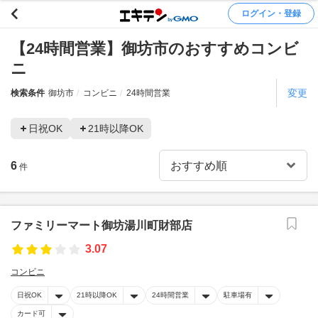
ログイン・登録
【24時間営業】御坊市のおすすめコンビ
ニ
変更
検索条件
御坊市
コンビニ
24時間営業
日祝OK
21時以降OK
6
件
ファミリーマート御坊湯川町財部店
3.07
コンビニ
日祝OK
21時以降OK
24時間営業
駐車場有
カード可