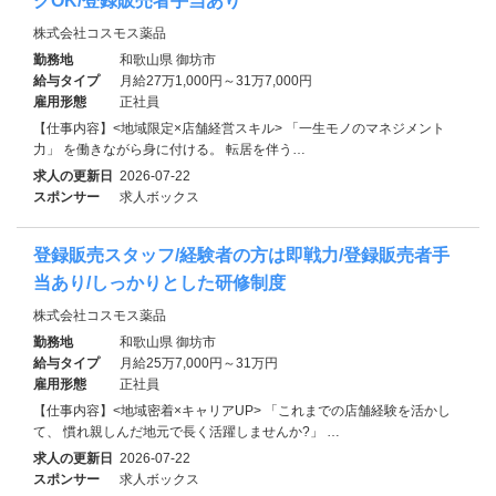
クOK/登録販売者手当あり
株式会社コスモス薬品
勤務地
和歌山県 御坊市
給与タイプ
月給27万1,000円～31万7,000円
雇用形態
正社員
【仕事内容】<地域限定×店舗経営スキル> 「一生モノのマネジメント
力」 を働きながら身に付ける。 転居を伴う…
求人の更新日
2026-07-22
スポンサー
求人ボックス
登録販売スタッフ/経験者の方は即戦力/登録販売者手
当あり/しっかりとした研修制度
株式会社コスモス薬品
勤務地
和歌山県 御坊市
給与タイプ
月給25万7,000円～31万円
雇用形態
正社員
【仕事内容】<地域密着×キャリアUP> 「これまでの店舗経験を活かし
て、 慣れ親しんだ地元で長く活躍しませんか?」 …
求人の更新日
2026-07-22
スポンサー
求人ボックス