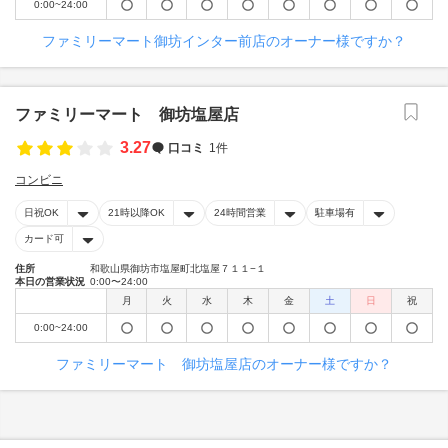
0:00~24:00
ファミリーマート御坊インター前店のオーナー様ですか？
ファミリーマート 御坊塩屋店
3.27
口コミ
1件
コンビニ
日祝OK
21時以降OK
24時間営業
駐車場有
カード可
住所
和歌山県御坊市塩屋町北塩屋７１１−１
本日の営業状況
0:00〜24:00
月
火
水
木
金
土
日
祝
0:00~24:00
ファミリーマート 御坊塩屋店のオーナー様ですか？