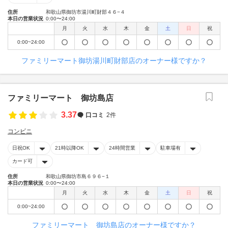
住所
和歌山県御坊市湯川町財部４６−４
本日の営業状況
0:00〜24:00
月
火
水
木
金
土
日
祝
0:00~24:00
ファミリーマート御坊湯川町財部店のオーナー様ですか？
ファミリーマート 御坊島店
3.37
口コミ
2件
コンビニ
日祝OK
21時以降OK
24時間営業
駐車場有
カード可
住所
和歌山県御坊市島６９６−１
本日の営業状況
0:00〜24:00
月
火
水
木
金
土
日
祝
0:00~24:00
ファミリーマート 御坊島店のオーナー様ですか？