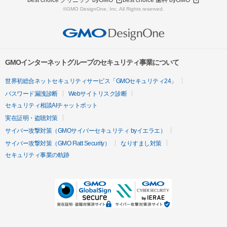
best choice クリニック byGMO
best choice 歯科 byGMO
©GMO DesignOne, Inc. All Rights reserved.
GMOインターネットグループのセキュリティ事業について
世界初総合ネットセキュリティサービス「GMOセキュリティ24」
パスワード漏洩診断
Webサイトリスク診断
セキュリティ相談AIチャットボット
実在証明・盗聴対策
サイバー攻撃対策（GMOサイバーセキュリティ byイエラエ）
サイバー攻撃対策（GMO Flatt Security）
なりすまし対策
セキュリティ事業の軌跡