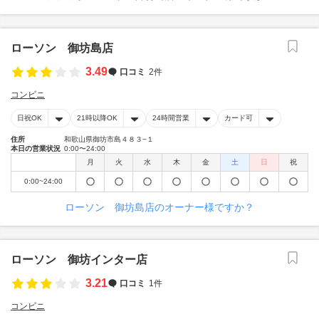
ローソン 御坊島店
3.49
口コミ
2件
コンビニ
日祝OK
21時以降OK
24時間営業
カード可
住所
和歌山県御坊市島４８３−１
本日の営業状況
0:00〜24:00
月
火
水
木
金
土
日
祝
0:00~24:00
ローソン 御坊島店のオーナー様ですか？
ローソン 御坊インター店
3.21
口コミ
1件
コンビニ