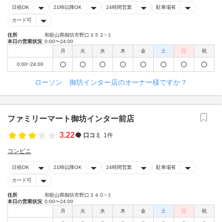
日祝OK
21時以降OK
24時間営業
駐車場有
カード可
住所
和歌山県御坊市野口３５２−１
本日の営業状況
0:00〜24:00
月
火
水
木
金
土
日
祝
0:00~24:00
ローソン 御坊インター店のオーナー様ですか？
ファミリーマート御坊インター前店
3.22
口コミ
1件
コンビニ
日祝OK
21時以降OK
24時間営業
駐車場有
カード可
住所
和歌山県御坊市野口３４０−１
本日の営業状況
0:00〜24:00
月
火
水
木
金
土
日
祝