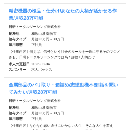
精密機器の検品・仕分け/あなたの人柄が活かせる作
業/月収28万可能
日研トータルソーシング株式会社
勤務地
和歌山県 御坊市
給与タイプ
月給23万円～30万円
雇用形態
正社員
【仕事内容】例えば、信号という社会のルールを一途に守るそのマジメ
さも、日研トータルソーシングでは高く評価!! 人柄だけ…
求人の更新日
2026-08-04
スポンサー
求人ボックス
金属部品のバリ取り・箱詰め/志望動機不要!話を聞い
てみたい/月収28万可能
日研トータルソーシング株式会社
勤務地
和歌山県 御坊市
給与タイプ
月給23万円～30万円
雇用形態
正社員
【仕事内容】なかなか思い通りにいかない人生···そんな人生を変え