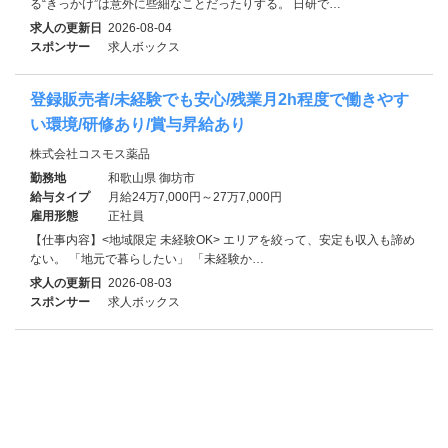
る“きっかけ”は意外に些細なことだったりする。 日研で…
求人の更新日
2026-08-04
スポンサー
求人ボックス
登録販売者/未経験でも安心/残業月2h程度で働きやす
い環境/研修あり/賞与昇給あり
株式会社コスモス薬品
勤務地
和歌山県 御坊市
給与タイプ
月給24万7,000円～27万7,000円
雇用形態
正社員
【仕事内容】<地域限定 未経験OK> エリアを絞って、安定も収入も諦め
ない。 「地元で暮らしたい」 「未経験か…
求人の更新日
2026-08-03
スポンサー
求人ボックス