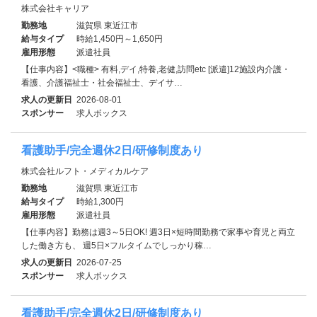
株式会社キャリア
勤務地
滋賀県 東近江市
給与タイプ
時給1,450円～1,650円
雇用形態
派遣社員
【仕事内容】<職種> 有料,デイ,特養,老健,訪問etc [派遣]12施設内介護・
看護、介護福祉士・社会福祉士、デイサ…
求人の更新日
2026-08-01
スポンサー
求人ボックス
看護助手/完全週休2日/研修制度あり
株式会社ルフト・メディカルケア
勤務地
滋賀県 東近江市
給与タイプ
時給1,300円
雇用形態
派遣社員
【仕事内容】勤務は週3～5日OK! 週3日×短時間勤務で家事や育児と両立
した働き方も、 週5日×フルタイムでしっかり稼…
求人の更新日
2026-07-25
スポンサー
求人ボックス
看護助手/完全週休2日/研修制度あり