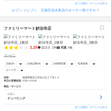
全ての商品・サービスを見る
セブン‐イレブン 五個荘清水鼻店のオーナー様ですか？
ファミリーマート妙法寺店
3.26
口コミ
2件
写真
4枚
コンビニ
日祝OK
21時以降OK
24時間営業
駐車場有
カード可
住所
滋賀県東近江市札の辻２丁目１４
本日の営業状況
0:00〜24:00
商品・サービス
たばこ
ナンバリング
全ての商品・サービスを見る