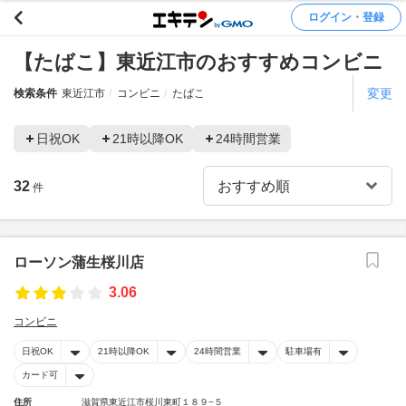
ログイン・登録
【たばこ】東近江市のおすすめコンビニ
変更
検索条件
東近江市
コンビニ
たばこ
日祝OK
21時以降OK
24時間営業
32
件
ローソン蒲生桜川店
3.06
コンビニ
日祝OK
21時以降OK
24時間営業
駐車場有
カード可
住所
滋賀県東近江市桜川東町１８９−５