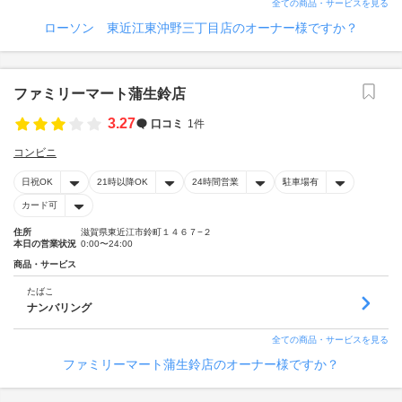
全ての商品・サービスを見る
ローソン 東近江東沖野三丁目店のオーナー様ですか？
ファミリーマート蒲生鈴店
3.27
口コミ
1件
コンビニ
日祝OK
21時以降OK
24時間営業
駐車場有
カード可
住所
滋賀県東近江市鈴町１４６７−２
本日の営業状況
0:00〜24:00
商品・サービス
たばこ
ナンバリング
全ての商品・サービスを見る
ファミリーマート蒲生鈴店のオーナー様ですか？