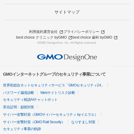
サイトマップ
利用規約
運営会社
プライバシーポリシー
best choice クリニック byGMO
best choice 歯科 byGMO
©GMO DesignOne, Inc. All Rights reserved.
GMOインターネットグループのセキュリティ事業について
世界初総合ネットセキュリティサービス「GMOセキュリティ24」
パスワード漏洩診断
Webサイトリスク診断
セキュリティ相談AIチャットボット
実在証明・盗聴対策
サイバー攻撃対策（GMOサイバーセキュリティ byイエラエ）
サイバー攻撃対策（GMO Flatt Security）
なりすまし対策
セキュリティ事業の軌跡