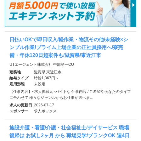
日払いOKで即日収入/軽作業・物流その他/未経験×シ
ンプル作業!プライム上場企業の正社員採用へ/寮完
備・年休120日超案件も/滋賀県/東近江市
UTエージェント株式会社 中部第一CU
勤務地
滋賀県 東近江市
給与タイプ
時給1,367円～
雇用形態
未設定
【仕事内容】<求人掲載元>バイトな 仕事内容 / ご希望やあなたのタイプ
に合わせて 様々なジャンルからお仕事が選べま…
求人の更新日
2026-07-17
スポンサー
求人ボックス
施設介護・看護/介護・社会福祉士/デイサービス 職場
復帰は お試し2ヶ月 から 職場見学/ブランクOK 週4日