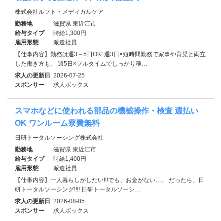
株式会社ルフト・メディカルケア
勤務地
滋賀県 東近江市
給与タイプ
時給1,300円
雇用形態
派遣社員
【仕事内容】勤務は週3～5日OK! 週3日×短時間勤務で家事や育児と両立
した働き方も、 週5日×フルタイムでしっかり稼…
求人の更新日
2026-07-25
スポンサー
求人ボックス
スマホなどに使われる部品の機械操作・検査 週払い
OK ワンルーム寮費無料
日研トータルソーシング株式会社
勤務地
滋賀県 東近江市
給与タイプ
時給1,400円
雇用形態
派遣社員
【仕事内容】一人暮らしがしたい!!!でも、お金がない…。 だったら、日
研トータルソーシング!!!! 日研トータルソーシ…
求人の更新日
2026-08-05
スポンサー
求人ボックス