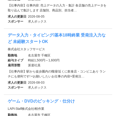
【仕事内容】仕事内容: 売上データの入力・集計 各店舗の売上データを
取り込んで集計します 店舗別、商品別、担当者…
求人の更新日
2026-08-05
スポンサー
求人ボックス
データ入力・タイピング/基本18時終業 受発注入力な
ど 未経験スタートOK
株式会社スタッフサービス
勤務地
名古屋市 千種区
給与タイプ
時給1,500円～1,600円
雇用形態
派遣社員
【仕事内容】駅から徒歩圏内の職場!近くに飲食店・コンビニあり ラン
チにも便利です! <お願いしたいお仕事の内容>受発注…
求人の更新日
2026-08-03
スポンサー
求人ボックス
ゲーム・DVDのピッキング・仕分け
LAPI-Staff株式会社/軽作業
勤務地
名古屋市 千種区