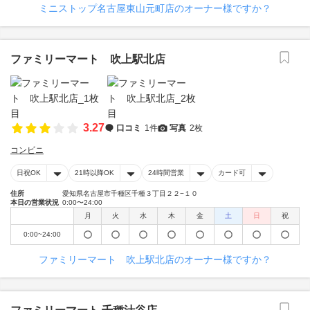
ミニストップ名古屋東山元町店のオーナー様ですか？
ファミリーマート 吹上駅北店
3.27
口コミ
1件
写真
2枚
コンビニ
日祝OK
21時以降OK
24時間営業
カード可
住所
愛知県名古屋市千種区千種３丁目２２−１０
本日の営業状況
0:00〜24:00
月
火
水
木
金
土
日
祝
0:00~24:00
ファミリーマート 吹上駅北店のオーナー様ですか？