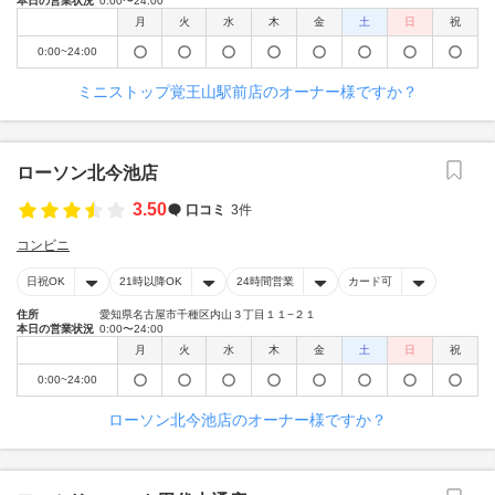
本日の営業状況
0:00〜24:00
月
火
水
木
金
土
日
祝
0:00~24:00
ミニストップ覚王山駅前店のオーナー様ですか？
ローソン北今池店
3.50
口コミ
3件
コンビニ
日祝OK
21時以降OK
24時間営業
カード可
住所
愛知県名古屋市千種区内山３丁目１１−２１
本日の営業状況
0:00〜24:00
月
火
水
木
金
土
日
祝
0:00~24:00
ローソン北今池店のオーナー様ですか？