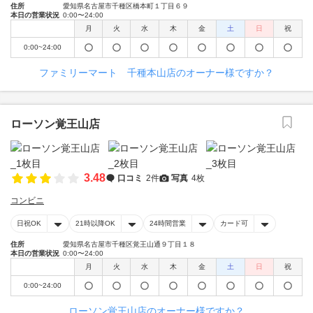
住所
愛知県名古屋市千種区橋本町１丁目６９
本日の営業状況
0:00〜24:00
月
火
水
木
金
土
日
祝
0:00~24:00
ファミリーマート 千種本山店のオーナー様ですか？
ローソン覚王山店
3.48
口コミ
2件
写真
4枚
コンビニ
日祝OK
21時以降OK
24時間営業
カード可
住所
愛知県名古屋市千種区覚王山通９丁目１８
本日の営業状況
0:00〜24:00
月
火
水
木
金
土
日
祝
0:00~24:00
ローソン覚王山店のオーナー様ですか？