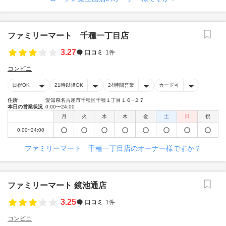
ファミリーマート 千種一丁目店
3.27
口コミ
1件
コンビニ
日祝OK
21時以降OK
24時間営業
カード可
住所
愛知県名古屋市千種区千種１丁目１６−２７
本日の営業状況
0:00〜24:00
月
火
水
木
金
土
日
祝
0:00~24:00
ファミリーマート 千種一丁目店のオーナー様ですか？
ファミリーマート 鏡池通店
3.25
口コミ
1件
コンビニ