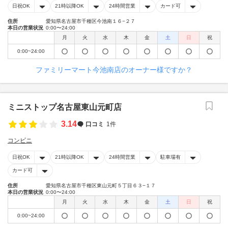
日祝OK
21時以降OK
24時間営業
カード可
住所
愛知県名古屋市千種区今池南１６−２７
本日の営業状況
0:00〜24:00
月
火
水
木
金
土
日
祝
0:00~24:00
ファミリーマート今池南店のオーナー様ですか？
ミニストップ名古屋東山元町店
3.14
口コミ
1件
コンビニ
日祝OK
21時以降OK
24時間営業
駐車場有
カード可
住所
愛知県名古屋市千種区東山元町５丁目６３−１７
本日の営業状況
0:00〜24:00
月
火
水
木
金
土
日
祝
0:00~24:00