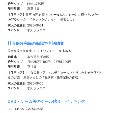
給与タイプ
時給1,750円～
雇用形態
派遣社員
【仕事内容】仕事内容:倉庫内でシール貼り、仕分け、梱包をお任せ
DVDやゲーム、イヤホンを扱います 「接客なし」…
求人の更新日
2026-08-01
スポンサー
求人ボックス
社会保険完備の職場で言語聴覚士
児童発達支援事業 LITALICOジュニア 今池 教室
勤務地
名古屋市 千種区
給与タイプ
月給25万3,400円～28万5,900円
雇用形態
正社員
【仕事内容】<主な業務内容> ・お子さま一人ひとりに合わせた個別指
導の実施 ・親御さまとの情報共有・指導記録の作成 ・…
求人の更新日
2026-08-06
スポンサー
求人ボックス
DVD・ゲーム等のシール貼り・ピッキング
LAPI-Staff株式会社/軽作業