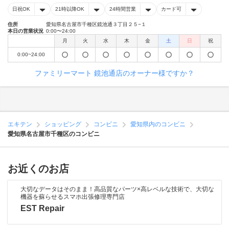
日祝OK
21時以降OK
24時間営業
カード可
住所
愛知県名古屋市千種区鏡池通３丁目２５−１
本日の営業状況
0:00〜24:00
月
火
水
木
金
土
日
祝
0:00~24:00
ファミリーマート 鏡池通店のオーナー様ですか？
エキテン
ショッピング
コンビニ
愛知県内のコンビニ
愛知県名古屋市千種区のコンビニ
お近くのお店
大切なデータはそのまま！高品質なパーツ×高レベルな技術で、大切な
機器を蘇らせるスマホ出張修理専門店
EST Repair