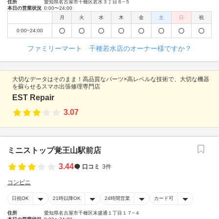
住所
愛知県名古屋市千種区若水３丁目６−５
本日の営業状況
0:00〜24:00
月
火
水
木
金
土
日
祝
0:00~24:00
ファミリーマート 千種若水店のオーナー様ですか？
大切なデータはそのまま！高品質なパーツ×高レベルな技術で、大切な機器
を蘇らせるスマホ出張修理専門店
EST Repair
3.07
ミニストップ覚王山駅前店
3.44
口コミ
3件
コンビニ
日祝OK
21時以降OK
24時間営業
カード可
住所
愛知県名古屋市千種区末盛通１丁目１７−４