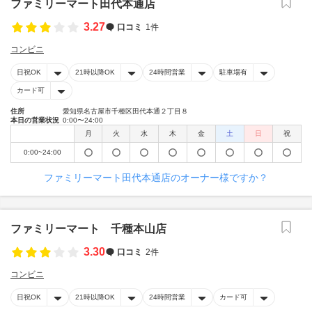
ファミリーマート田代本通店
3.27
口コミ
1件
コンビニ
日祝OK
21時以降OK
24時間営業
駐車場有
カード可
住所
愛知県名古屋市千種区田代本通２丁目８
本日の営業状況
0:00〜24:00
月
火
水
木
金
土
日
祝
0:00~24:00
ファミリーマート田代本通店のオーナー様ですか？
ファミリーマート 千種本山店
3.30
口コミ
2件
コンビニ
日祝OK
21時以降OK
24時間営業
カード可