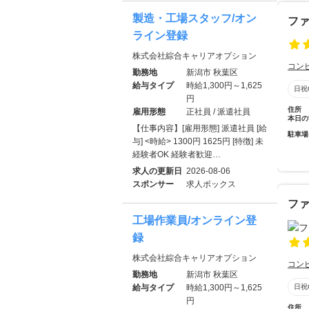
製造・工場スタッフ/オン
フ
ライン登録
株式会社綜合キャリアオプション
コン
勤務地
新潟市 秋葉区
給与タイプ
時給1,300円～1,625
日祝
円
住所
雇用形態
正社員 / 派遣社員
本日の
【仕事内容】[雇用形態] 派遣社員 [給
駐車場
与] <時給> 1300円 1625円 [特徴] 未
経験者OK 経験者歓迎…
求人の更新日
2026-08-06
スポンサー
求人ボックス
フ
工場作業員/オンライン登
録
株式会社綜合キャリアオプション
コン
勤務地
新潟市 秋葉区
給与タイプ
時給1,300円～1,625
日祝
円
住所