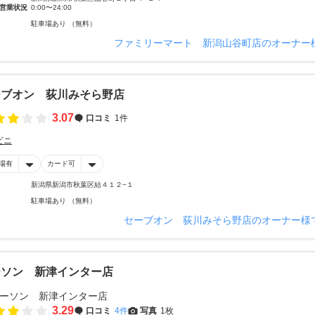
営業状況
0:00〜24:00
駐車場あり （無料）
ファミリーマート 新潟山谷町店のオーナー
ーブオン 荻川みそら野店
3.07
口コミ
1件
ビニ
場有
カード可
新潟県新潟市秋葉区結４１２−１
駐車場あり （無料）
セーブオン 荻川みそら野店のオーナー様
ーソン 新津インター店
3.29
口コミ
4件
写真
1枚