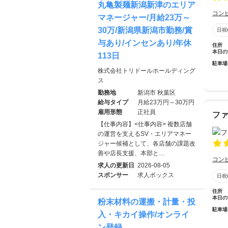
丸亀製麺新潟新津のエリア
コン
マネージャー/月給23万～
30万/新潟県新潟市勤務/賞
日祝
与あり/インセンあり/年休
住所
本日の
113日
駐車場
株式会社トリドールホールディング
ス
勤務地
新潟市 秋葉区
給与タイプ
月給23万円～30万円
雇用形態
正社員
フ
【仕事内容】<仕事内容> 複数店舗
の運営を支えるSV・エリアマネー
ジャー候補として、各店舗の課題改
善や店長支援、本部と…
コン
求人の更新日
2026-08-05
スポンサー
求人ボックス
日祝
住所
本日の
粉末材料の運搬・計量・投
駐車場
入・キカイ操作/オンライ
ン登録