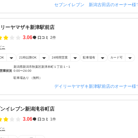
セブンイレブン 新潟古田店のオーナー様
イリーヤマザキ新津駅前店
3.06
口コミ
2件
ビニ
OK
21時以降OK
24時間営業
駐車場有
カード可
新潟県新潟市秋葉区新津本町１丁目１−１
営業状況
0:00〜24:00
駐車場あり （無料）
デイリーヤマザキ新津駅前店のオーナー様
ブンイレブン新潟滝谷町店
3.06
口コミ
1件
ビニ