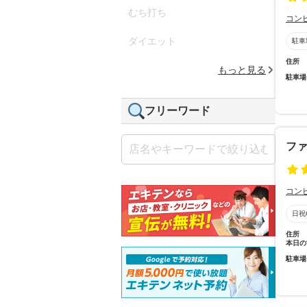
むち打ち
コン
ダイエット
駐車
住所
もっと見る
駐車場
フリーワード
ファ
コン
日祝
住所
本日の
駐車場