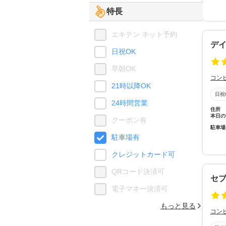
特長
エキテン ネット予約
デ
日祝OK
早朝OK
コン
21時以降OK
日祝
24時間営業
住所
本日の
クーポン有
駐車場
駐車場有
クレジットカード可
QRコード決済可
セ
電子マネー決済可
もっと見る
コン