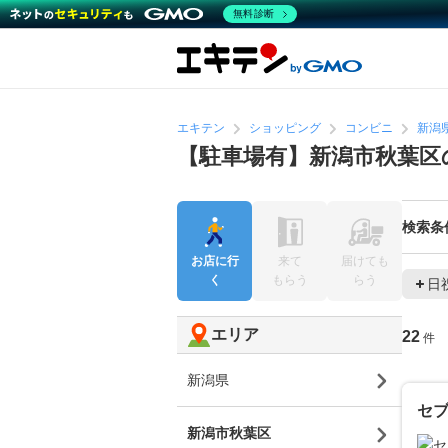
無料診断
エキテン
ショッピング
コンビニ
新潟
【駐車場有】新潟市秋葉区
検索条
お店に行
来て
届けても
く
もらう
らう
日
エリア
22
件
新潟県
セ
新潟市秋葉区