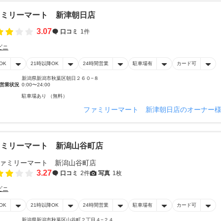
ァミリーマート 新津朝日店
3.07
口コミ
1件
ビニ
OK
21時以降OK
24時間営業
駐車場有
カード可
新潟県新潟市秋葉区朝日２６０−８
営業状況
0:00〜24:00
駐車場あり （無料）
ファミリーマート 新津朝日店のオーナー
ァミリーマート 新潟山谷町店
3.27
口コミ
2件
写真
1枚
ビニ
OK
21時以降OK
24時間営業
駐車場有
カード可
新潟県新潟市秋葉区山谷町２丁目４−２４