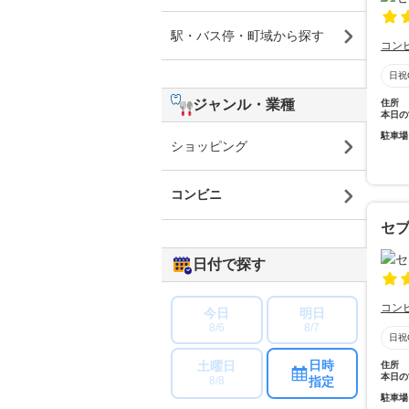
駅・バス停・町域から探す
コン
日祝
ジャンル・業種
住所
本日の
駐車場
ショッピング
コンビニ
セ
日付で探す
コン
今日
明日
8/6
8/7
日祝
日時
土曜日
住所
本日の
指定
8/8
駐車場