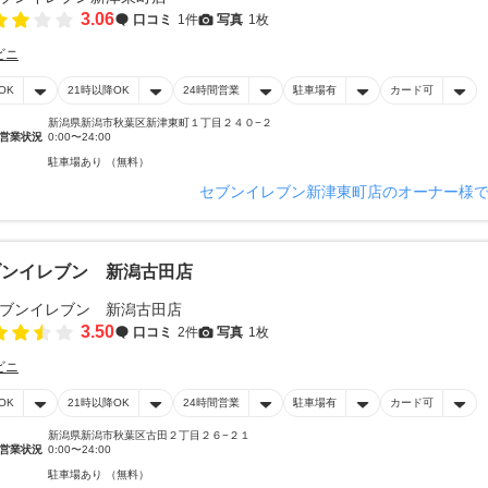
3.06
口コミ
1件
写真
1枚
ビニ
OK
21時以降OK
24時間営業
駐車場有
カード可
新潟県新潟市秋葉区新津東町１丁目２４０−２
営業状況
0:00〜24:00
駐車場あり （無料）
セブンイレブン新津東町店のオーナー様
ブンイレブン 新潟古田店
3.50
口コミ
2件
写真
1枚
ビニ
OK
21時以降OK
24時間営業
駐車場有
カード可
新潟県新潟市秋葉区古田２丁目２６−２１
営業状況
0:00〜24:00
駐車場あり （無料）