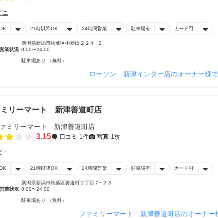
ビニ
OK
21時以降OK
24時間営業
駐車場有
カード可
新潟県新潟市秋葉区中新田２２４−２
営業状況
0:00〜24:00
駐車場あり （無料）
ローソン 新津インター店のオーナー様
ァミリーマート 新津善道町店
3.15
口コミ
1件
写真
1枚
ビニ
OK
21時以降OK
24時間営業
駐車場有
カード可
新潟県新潟市秋葉区善道町２丁目７−２３
営業状況
0:00〜24:00
駐車場あり （無料）
ファミリーマート 新津善道町店のオーナー