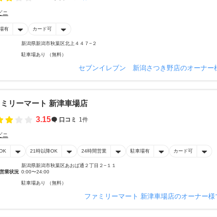
ビニ
場有
カード可
新潟県新潟市秋葉区北上４４７−２
駐車場あり （無料）
セブンイレブン 新潟さつき野店のオーナー
ミリーマート 新津車場店
3.15
口コミ
1件
ビニ
OK
21時以降OK
24時間営業
駐車場有
カード可
新潟県新潟市秋葉区あおば通２丁目２−１１
営業状況
0:00〜24:00
駐車場あり （無料）
ファミリーマート 新津車場店のオーナー様