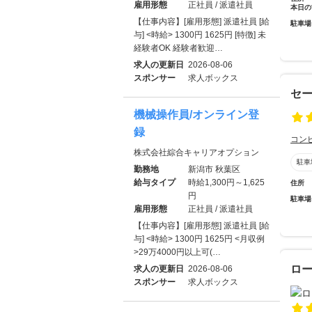
雇用形態
正社員 / 派遣社員
本日の
【仕事内容】[雇用形態] 派遣社員 [給
駐車場
与] <時給> 1300円 1625円 [特徴] 未
経験者OK 経験者歓迎…
求人の更新日
2026-08-06
スポンサー
求人ボックス
セ
機械操作員/オンライン登
録
コン
株式会社綜合キャリアオプション
駐車
勤務地
新潟市 秋葉区
給与タイプ
時給1,300円～1,625
住所
円
駐車場
雇用形態
正社員 / 派遣社員
【仕事内容】[雇用形態] 派遣社員 [給
与] <時給> 1300円 1625円 <月収例
>29万4000円以上可(…
ロ
求人の更新日
2026-08-06
スポンサー
求人ボックス