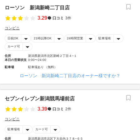
ローソン 新潟新崎二丁目店
3.29
口コミ
3件
コンビニ
日祝OK
21時以降OK
24時間営業
駐車場有
カード可
住所
新潟県新潟市北区新崎２丁目４−１
本日の営業状況
0:00〜24:00
駐車場
駐車場あり （無料）
ローソン 新潟新崎二丁目店のオーナー様ですか？
セブンイレブン新潟競馬場前店
3.39
口コミ
2件
コンビニ
駐車場有
カード可
住所
新潟県新潟市北区下大谷内３７８−６５