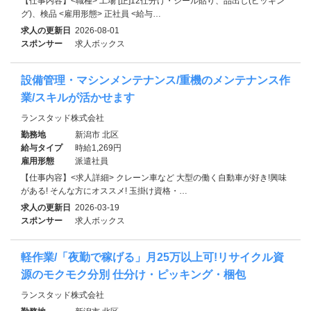
【仕事内容】<職種> 工場 [正]12仕分け・シール貼り、品出し(ピッキン
グ)、検品 <雇用形態> 正社員 <給与…
求人の更新日
2026-08-01
スポンサー
求人ボックス
設備管理・マシンメンテナンス/重機のメンテナンス作
業/スキルが活かせます
ランスタッド株式会社
勤務地
新潟市 北区
給与タイプ
時給1,269円
雇用形態
派遣社員
【仕事内容】<求人詳細> クレーン車など 大型の働く自動車が好き!興味
がある! そんな方にオススメ! 玉掛け資格・…
求人の更新日
2026-03-19
スポンサー
求人ボックス
軽作業/「夜勤で稼げる」月25万以上可!リサイクル資
源のモクモク分別 仕分け・ピッキング・梱包
ランスタッド株式会社