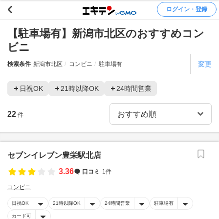
ログイン・登録
【駐車場有】新潟市北区のおすすめコン
ビニ
変更
検索条件
新潟市北区
コンビニ
駐車場有
日祝OK
21時以降OK
24時間営業
22
件
セブンイレブン豊栄駅北店
3.36
口コミ
1件
コンビニ
日祝OK
21時以降OK
24時間営業
駐車場有
カード可