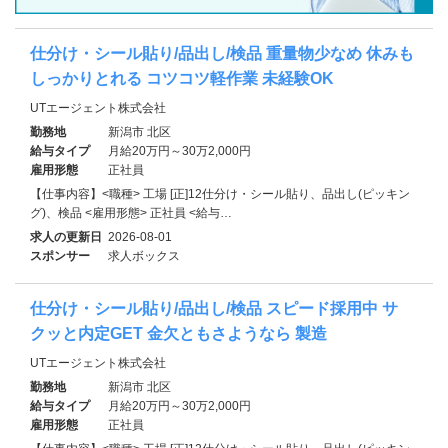
仕分け・シール貼り/品出し/検品 重量物少なめ 休みも
しっかりとれる コツコツ軽作業 未経験OK
UTエージェント株式会社
勤務地
新潟市 北区
給与タイプ
月給20万円～30万2,000円
雇用形態
正社員
【仕事内容】<職種> 工場 [正]12仕分け・シール貼り、品出し(ピッキン
グ)、検品 <雇用形態> 正社員 <給与…
求人の更新日
2026-08-01
スポンサー
求人ボックス
仕分け・シール貼り/品出し/検品 スピード採用中 サ
クッと内定GET 金欠ともさようなら 製造
UTエージェント株式会社
勤務地
新潟市 北区
給与タイプ
月給20万円～30万2,000円
雇用形態
正社員