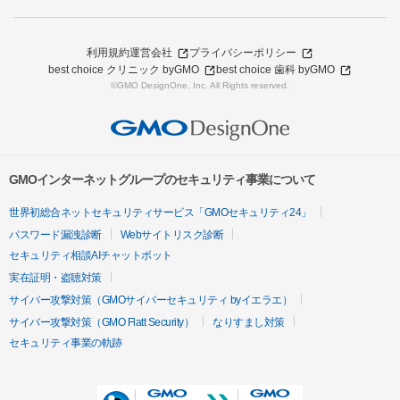
利用規約
運営会社
プライバシーポリシー
best choice クリニック byGMO
best choice 歯科 byGMO
©GMO DesignOne, Inc. All Rights reserved.
GMOインターネットグループのセキュリティ事業について
世界初総合ネットセキュリティサービス「GMOセキュリティ24」
パスワード漏洩診断
Webサイトリスク診断
セキュリティ相談AIチャットボット
実在証明・盗聴対策
サイバー攻撃対策（GMOサイバーセキュリティ byイエラエ）
サイバー攻撃対策（GMO Flatt Security）
なりすまし対策
セキュリティ事業の軌跡