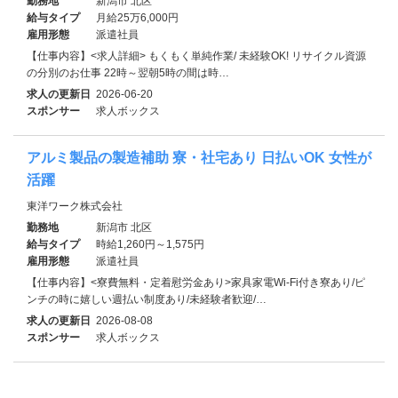
勤務地
新潟市 北区
給与タイプ
月給25万6,000円
雇用形態
派遣社員
【仕事内容】<求人詳細> もくもく単純作業/ 未経験OK! リサイクル資源
の分別のお仕事 22時～翌朝5時の間は時…
求人の更新日
2026-06-20
スポンサー
求人ボックス
アルミ製品の製造補助 寮・社宅あり 日払いOK 女性が
活躍
東洋ワーク株式会社
勤務地
新潟市 北区
給与タイプ
時給1,260円～1,575円
雇用形態
派遣社員
【仕事内容】<寮費無料・定着慰労金あり>家具家電Wi-Fi付き寮あり/ピ
ンチの時に嬉しい週払い制度あり/未経験者歓迎/…
求人の更新日
2026-08-08
スポンサー
求人ボックス