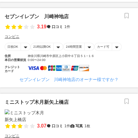
セブンイレブン 川崎神地店
3.19
口コミ
1件
コンビニ
日祝OK
21時以降OK
24時間営業
カード可
住所
神奈川県川崎市中原区上小田中６丁目５１−１６
本日の営業状況
0:00〜24:00
クレジット
カード
セブンイレブン 川崎神地店のオーナー様ですか？
ミニストップ木月新矢上橋店
3.07
口コミ
1件
写真
1枚
コンビニ