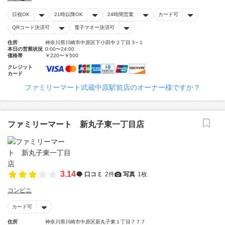
日祝OK
21時以降OK
24時間営業
カード可
QRコード決済可
電子マネー決済可
住所
神奈川県川崎市中原区下小田中２丁目３−１
本日の営業状況
0:00〜24:00
価格帯
￥220〜￥500
クレジット
カード
ファミリーマート武蔵中原駅前店のオーナー様ですか？
ファミリーマート 新丸子東一丁目店
3.14
口コミ
2件
写真
1枚
コンビニ
カード可
住所
神奈川県川崎市中原区新丸子東１丁目７７７