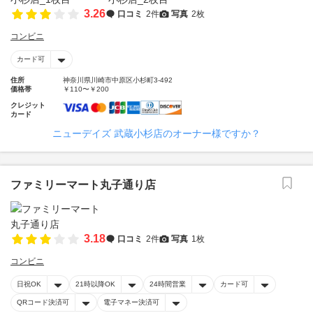
3.26
口コミ
2件
写真
2枚
コンビニ
カード可
住所
神奈川県川崎市中原区小杉町3-492
価格帯
￥110〜￥200
クレジット
カード
ニューデイズ 武蔵小杉店のオーナー様ですか？
ファミリーマート丸子通り店
3.18
口コミ
2件
写真
1枚
コンビニ
日祝OK
21時以降OK
24時間営業
カード可
QRコード決済可
電子マネー決済可