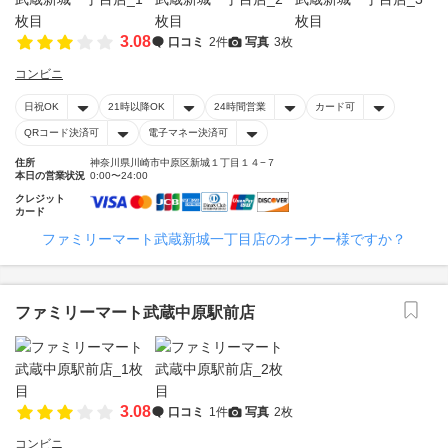
3.08
口コミ
2件
写真
3枚
コンビニ
日祝OK
21時以降OK
24時間営業
カード可
QRコード決済可
電子マネー決済可
住所
神奈川県川崎市中原区新城１丁目１４−７
本日の営業状況
0:00〜24:00
クレジット
カード
ファミリーマート武蔵新城一丁目店のオーナー様ですか？
ファミリーマート武蔵中原駅前店
3.08
口コミ
1件
写真
2枚
コンビニ