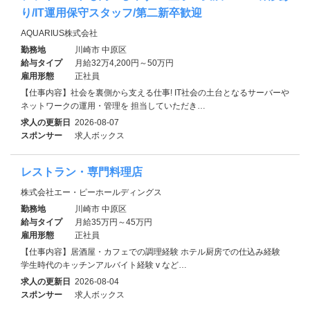
り/IT運用保守スタッフ/第二新卒歓迎
AQUARIUS株式会社
勤務地
川崎市 中原区
給与タイプ
月給32万4,200円～50万円
雇用形態
正社員
【仕事内容】社会を裏側から支える仕事! IT社会の土台となるサーバーや
ネットワークの運用・管理を 担当していただき…
求人の更新日
2026-08-07
スポンサー
求人ボックス
レストラン・専門料理店
株式会社エー・ピーホールディングス
勤務地
川崎市 中原区
給与タイプ
月給35万円～45万円
雇用形態
正社員
【仕事内容】居酒屋・カフェでの調理経験 ホテル厨房での仕込み経験
学生時代のキッチンアルバイト経験 v など…
求人の更新日
2026-08-04
スポンサー
求人ボックス