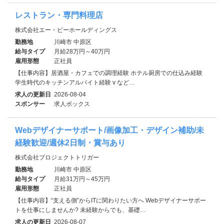
レストラン・専門料理店
株式会社エー・ピーホールディングス
勤務地
川崎市 中原区
給与タイプ
月給28万円～40万円
雇用形態
正社員
【仕事内容】居酒屋・カフェでの調理経験 ホテル厨房での仕込み経験
学生時代のキッチンアルバイト経験 v など…
求人の更新日
2026-08-04
スポンサー
求人ボックス
Webデザイナーサポート/画像加工・デザイン補助/未
経験歓迎/週休2日制・賞与あり
株式会社プロジェクトトリガー
勤務地
川崎市 中原区
給与タイプ
月給31万円～45万円
雇用形態
正社員
【仕事内容】“支える側”からITに関わりたい方へ Webデザイナーサポー
トを仕事にしませんか? 未経験からでも、基礎…
求人の更新日
2026-08-07