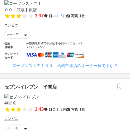
3.37
口コミ
5件
写真
1枚
コンビニ
カード可
住所
神奈川県川崎市中原区下小田中１丁目１−１
価格帯
￥127〜￥500
クレジット
カード
ローソンストア１００ 武蔵中原店のオーナー様ですか？
セブン‐イレブン 平間店
3.43
口コミ
2件
写真
1枚
コンビニ
カード可