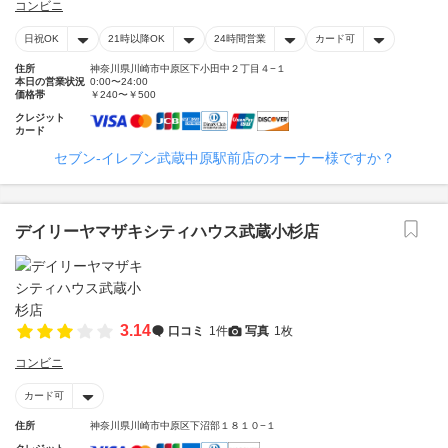
コンビニ
日祝OK
21時以降OK
24時間営業
カード可
住所
神奈川県川崎市中原区下小田中２丁目４−１
本日の営業状況
0:00〜24:00
価格帯
￥240〜￥500
クレジット
カード
セブン‐イレブン武蔵中原駅前店のオーナー様ですか？
デイリーヤマザキシティハウス武蔵小杉店
3.14
口コミ
1件
写真
1枚
コンビニ
カード可
住所
神奈川県川崎市中原区下沼部１８１０−１