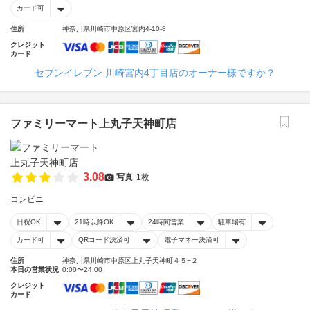
カード可
住所
神奈川県川崎市中原区宮内4-10-8
クレジット
カード
セブンイレブン 川崎宮内4丁目店のオーナー様ですか？
ファミリーマート上丸子天神町店
3.08
写真
1枚
コンビニ
日祝OK
21時以降OK
24時間営業
駐車場有
カード可
QRコード決済可
電子マネー決済可
住所
神奈川県川崎市中原区上丸子天神町４５−２
本日の営業状況
0:00〜24:00
クレジット
カード