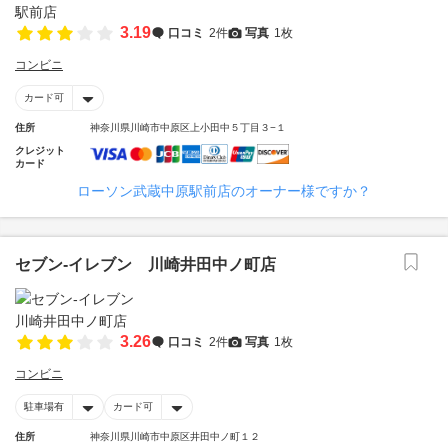
3.19
口コミ
2件
写真
1枚
コンビニ
カード可
住所
神奈川県川崎市中原区上小田中５丁目３−１
クレジット
カード
ローソン武蔵中原駅前店のオーナー様ですか？
セブン‐イレブン 川崎井田中ノ町店
3.26
口コミ
2件
写真
1枚
コンビニ
駐車場有
カード可
住所
神奈川県川崎市中原区井田中ノ町１２