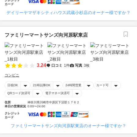
クレジット
カード
デイリーヤマザキシティハウス武蔵小杉店のオーナー様ですか？
ファミリーマートサンズ向河原駅東店
3.24
口コミ
1件
写真
3枚
コンビニ
日祝OK
21時以降OK
24時間営業
カード可
QRコード決済可
電子マネー決済可
住所
神奈川県川崎市中原区下沼部１７６２
本日の営業状況
0:00〜24:00
クレジット
カード
ファミリーマートサンズ向河原駅東店のオーナー様ですか？