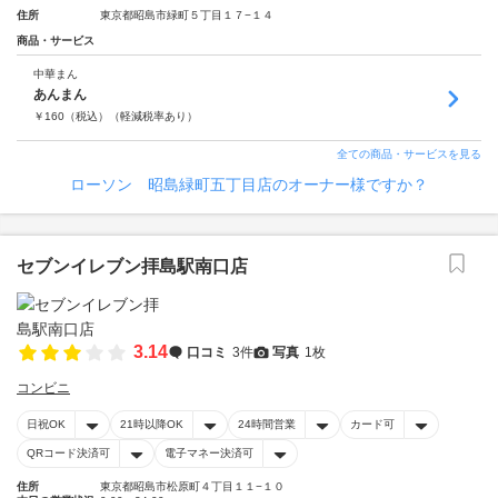
住所
東京都昭島市緑町５丁目１７−１４
商品・サービス
中華まん
あんまん
￥
160
（税込）
（軽減税率あり）
全ての商品・サービスを見る
ローソン 昭島緑町五丁目店のオーナー様ですか？
セブンイレブン拝島駅南口店
3.14
口コミ
3件
写真
1枚
コンビニ
日祝OK
21時以降OK
24時間営業
カード可
QRコード決済可
電子マネー決済可
住所
東京都昭島市松原町４丁目１１−１０