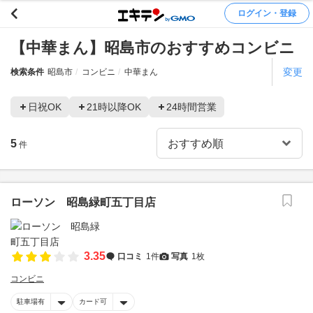
ログイン・登録
【中華まん】昭島市のおすすめコンビニ
変更
検索条件
昭島市
コンビニ
中華まん
日祝OK
21時以降OK
24時間営業
5
件
ローソン 昭島緑町五丁目店
3.35
口コミ
1件
写真
1枚
コンビニ
駐車場有
カード可