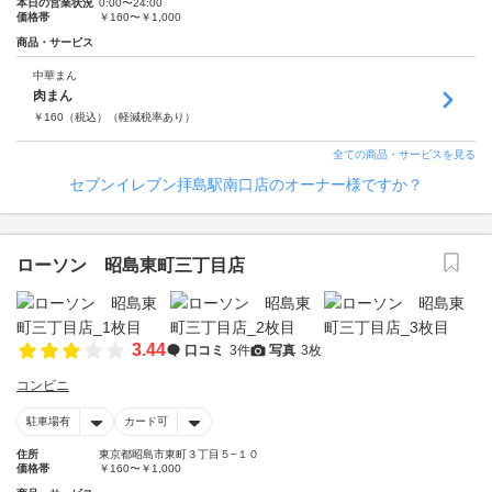
本日の営業状況
0:00〜24:00
価格帯
￥160〜￥1,000
商品・サービス
中華まん
肉まん
￥
160
（税込）
（軽減税率あり）
全ての商品・サービスを見る
セブンイレブン拝島駅南口店のオーナー様ですか？
ローソン 昭島東町三丁目店
3.44
口コミ
3件
写真
3枚
コンビニ
駐車場有
カード可
住所
東京都昭島市東町３丁目５−１０
価格帯
￥160〜￥1,000