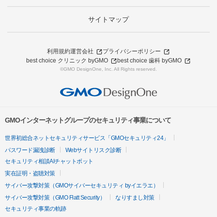
サイトマップ
利用規約
運営会社
プライバシーポリシー
best choice クリニック byGMO
best choice 歯科 byGMO
©GMO DesignOne, Inc. All Rights reserved.
GMOインターネットグループのセキュリティ事業について
世界初総合ネットセキュリティサービス「GMOセキュリティ24」
パスワード漏洩診断
Webサイトリスク診断
セキュリティ相談AIチャットボット
実在証明・盗聴対策
サイバー攻撃対策（GMOサイバーセキュリティ byイエラエ）
サイバー攻撃対策（GMO Flatt Security）
なりすまし対策
セキュリティ事業の軌跡