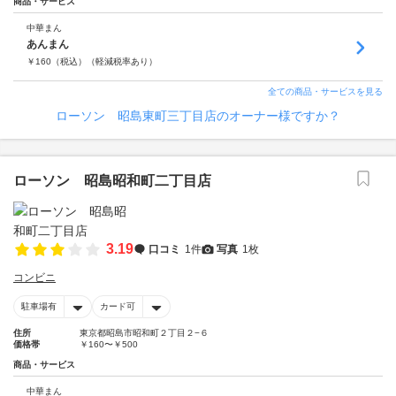
商品・サービス
中華まん
あんまん
￥
160
（税込）
（軽減税率あり）
全ての商品・サービスを見る
ローソン 昭島東町三丁目店のオーナー様ですか？
ローソン 昭島昭和町二丁目店
3.19
口コミ
1件
写真
1枚
コンビニ
駐車場有
カード可
住所
東京都昭島市昭和町２丁目２−６
価格帯
￥160〜￥500
商品・サービス
中華まん