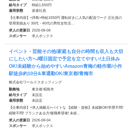
給与タイプ
時給1,650円
雇用形態
派遣社員
【仕事内容】<拝島>時給1650円 運転好きに人気の配送ワーク 正社員の
登用実績あり 30代・40代の男性女性活…
求人の更新日
2026-08-06
スポンサー
求人ボックス
イベント・芸能その他/家庭も自分の時間も収入も大切
にしたい方へ/曜日固定で予定を立てやすい!土日休み
OK!未経験から始めやすいAmazon青梅の軽作業/小作
駅徒歩約10分&車通勤OK/東京都/青梅市
株式会社ワールドスタッフィング
勤務地
東京都 昭島市
給与タイプ
未設定
雇用形態
未設定
【仕事内容】<求人掲載元>バイトな 【経験・資格】未経験OK!学歴不問!
経験不問! ブランクある方!復職希望者! 未経…
求人の更新日
2026-08-04
スポンサー
求人ボックス