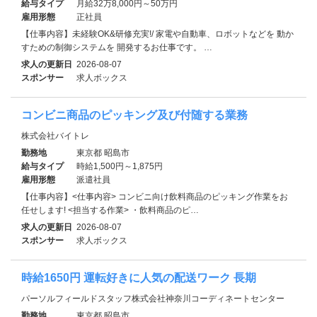
給与タイプ
月給32万8,000円～50万円
雇用形態
正社員
【仕事内容】未経験OK&研修充実!/ 家電や自動車、ロボットなどを 動か
すための制御システムを 開発するお仕事です。 …
求人の更新日
2026-08-07
スポンサー
求人ボックス
コンビニ商品のピッキング及び付随する業務
株式会社バイトレ
勤務地
東京都 昭島市
給与タイプ
時給1,500円～1,875円
雇用形態
派遣社員
【仕事内容】<仕事内容> コンビニ向け飲料商品のピッキング作業をお
任せします! <担当する作業> ・飲料商品のピ…
求人の更新日
2026-08-07
スポンサー
求人ボックス
時給1650円 運転好きに人気の配送ワーク 長期
パーソルフィールドスタッフ株式会社神奈川コーディネートセンター
勤務地
東京都 昭島市