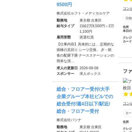
9500円
コン
株式会社ルフト・メディカルケア
日祝
勤務地
東京都 台東区
給与タイプ
日給2万9,500円～3万
住所
本日の
1,100円
雇用形態
派遣社員
クレジ
カード
【仕事内容】具体的には… 定期的な
病棟の見回り シーツ交換、 夕・朝
食の配膳下膳 ナースステーションの
簡単な清…
求人の更新日
2026-08-08
ファ
スポンサー
求人ボックス
総合・フロアー受付/大手
企業グループ本社ビルでの
総合受付/週4日以下/駅近/
コン
総合・フロアー受付
カー
株式会社パソナ
住所
勤務地
東京都 台東区
クレジ