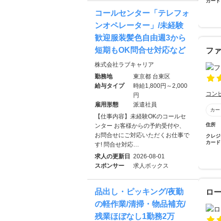
カード
コールセンター「テレフォ
ンオペレーター」/未経験
歓迎服装髪色自由週3から
短期もOK問合せ対応など
ファ
株式会社ラブキャリア
勤務地
東京都 台東区
給与タイプ
時給1,800円～2,000
コン
円
雇用形態
派遣社員
カー
【仕事内容】未経験OKのコールセ
住所
ンター お客様からの予約受付や、
お問合せにご対応いただくお仕事で
クレジ
カード
す! 問合せ対応…
求人の更新日
2026-08-01
スポンサー
求人ボックス
品出し・ピッキング/夜勤
ロ
の軽作業/清掃・物品補充/
残業ほぼなし1勤務2万