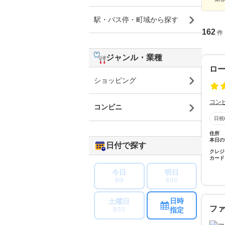
駅・バス停・町域から探す
162
件
ジャンル・業種
ロ
ショッピング
コン
コンビニ
日祝
住所
本日の
日付で探す
クレジ
カード
今日
明日
8/9
8/10
日時
土曜日
フ
指定
8/15