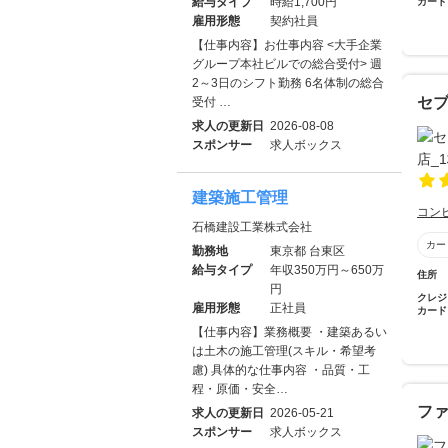
給与タイプ
時給1,700円
カード
雇用形態
契約社員
【仕事内容】お仕事内容 <大手企業
グループ本社ビルでの総合受付> 週
2～3日のシフト勤務 6名体制の総合
セブ
受付 …
求人の更新日
2026-08-08
スポンサー
求人ボックス
建築施工管理
コン
石橋建設工業株式会社
カー
勤務地
東京都 台東区
給与タイプ
年収350万円～650万
住所
円
クレジ
雇用形態
正社員
カード
【仕事内容】業務概要 ・建築あるい
は土木の施工管理(スキル・希望考
慮) 具体的な仕事内容 ・品質・工
程・原価・安全…
フ
求人の更新日
2026-05-21
スポンサー
求人ボックス