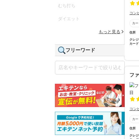
むち打ち
コン
ダイエット
カー
もっと見る
住所
クレジ
カード
フリーワード
フ
コン
カー
住所
クレジ