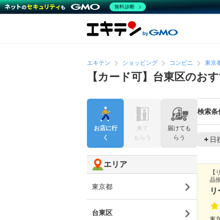
無料診断
エキテン
ショッピング
コンビニ
東京
【カード可】台東区のお
検索条
お店に行
来て
届けても
く
もらう
らう
日
エリア
【
品
東京都
リ
台東区
東