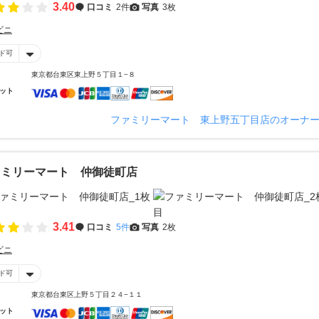
3.40
口コミ
2件
写真
3枚
ビニ
ド可
東京都台東区東上野５丁目１−８
ット
ファミリーマート 東上野五丁目店のオーナ
ァミリーマート 仲御徒町店
3.41
口コミ
5件
写真
2枚
ビニ
ド可
東京都台東区上野５丁目２４−１１
ット