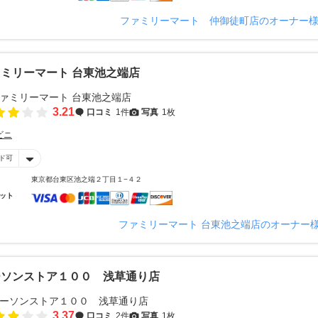
ファミリーマート 仲御徒町店のオーナー
ミリーマート 台東池之端店
3.21
口コミ
1件
写真
1枚
ビニ
ド可
東京都台東区池之端２丁目１−４２
ット
ファミリーマート 台東池之端店のオーナー
ーソンストア１００ 浅草通り店
3.37
口コミ
2件
写真
1枚