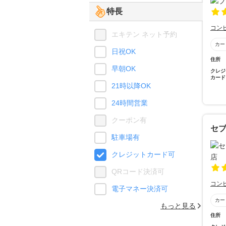
特長
コン
エキテン ネット予約
カー
日祝OK
住所
早朝OK
クレジ
カード
21時以降OK
24時間営業
クーポン有
セ
駐車場有
クレジットカード可
QRコード決済可
コン
電子マネー決済可
カー
もっと見る
住所