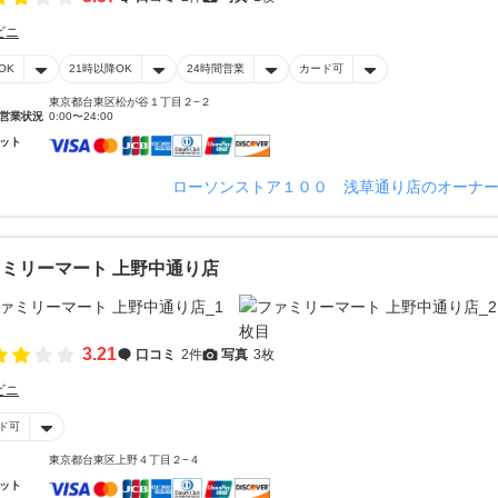
ビニ
OK
21時以降OK
24時間営業
カード可
東京都台東区松が谷１丁目２−２
営業状況
0:00〜24:00
ット
ローソンストア１００ 浅草通り店のオーナ
ミリーマート 上野中通り店
3.21
口コミ
2件
写真
3枚
ビニ
ド可
東京都台東区上野４丁目２−４
ット