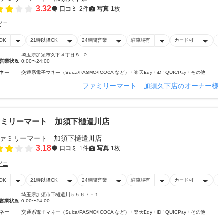
3.32
口コミ
2件
写真
1枚
ビニ
OK
21時以降OK
24時間営業
駐車場有
カード可
埼玉県加須市久下４丁目８−２
営業状況
0:00〜24:00
ネー
交通系電子マネー（Suica/PASMO/ICOCA など）
楽天Edy
iD
QUICPay
その他
ファミリーマート 加須久下店のオーナー
ァミリーマート 加須下樋遣川店
3.18
口コミ
1件
写真
1枚
ビニ
OK
21時以降OK
24時間営業
駐車場有
カード可
埼玉県加須市下樋遣川５５６７－１
営業状況
0:00〜24:00
ネー
交通系電子マネー（Suica/PASMO/ICOCA など）
楽天Edy
iD
QUICPay
その他