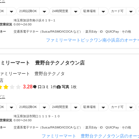
ビニ
OK
21時以降OK
24時間営業
駐車場有
カード可
埼玉県加須市南小浜６１９−１
営業状況
0:00〜24:00
ネー
交通系電子マネー（Suica/PASMO/ICOCA など）
楽天Edy
iD
QUICPay
その他
ファミリーマートビックワン南小浜店のオーナ
ァミリーマート 豊野台テクノタウン店
3.28
口コミ
1件
写真
1枚
ビニ
OK
21時以降OK
24時間営業
駐車場有
カード可
埼玉県加須市間口１１１９－１０
営業状況
0:00〜24:00
ネー
交通系電子マネー（Suica/PASMO/ICOCA など）
楽天Edy
iD
QUICPay
その他
ファミリーマート 豊野台テクノタウン店のオー