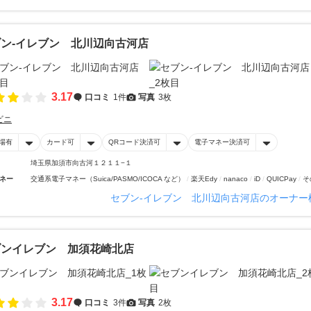
ン‐イレブン 北川辺向古河店
3.17
口コミ
1件
写真
3枚
ビニ
場有
カード可
QRコード決済可
電子マネー決済可
埼玉県加須市向古河１２１１−１
ネー
交通系電子マネー（Suica/PASMO/ICOCA など）
楽天Edy
nanaco
iD
QUICPay
そ
セブン‐イレブン 北川辺向古河店のオーナー
ブンイレブン 加須花崎北店
3.17
口コミ
3件
写真
2枚