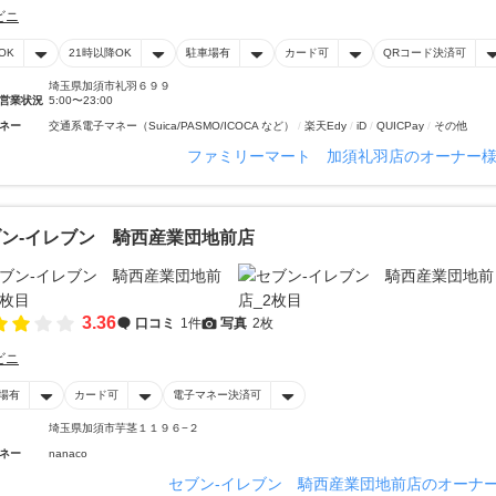
ビニ
OK
21時以降OK
駐車場有
カード可
QRコード決済可
埼玉県加須市礼羽６９９
営業状況
5:00〜23:00
ネー
交通系電子マネー（Suica/PASMO/ICOCA など）
楽天Edy
iD
QUICPay
その他
ファミリーマート 加須礼羽店のオーナー
ン‐イレブン 騎西産業団地前店
3.36
口コミ
1件
写真
2枚
ビニ
場有
カード可
電子マネー決済可
埼玉県加須市芋茎１１９６−２
ネー
nanaco
セブン‐イレブン 騎西産業団地前店のオーナ