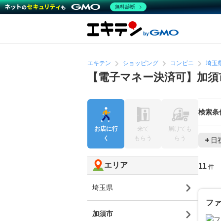
無料診断
エキテン
ショッピング
コンビニ
埼玉
【電子マネー決済可】加須
検索条
お店に行
来て
届けても
く
もらう
らう
日
エリア
11
件
埼玉県
フ
加須市