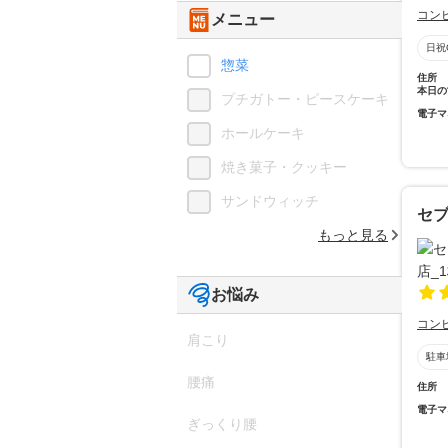
コン
メニュー
日祝
惣菜
住所
本日の
プチガトー・ピースケーキ
電子マ
ホールケーキ
焼き菓子・クッキー
サンドウィッチ
セブ
もっと見る
お悩み
コン
肩こり
駐車
腰痛
住所
電子マ
ぎっくり腰