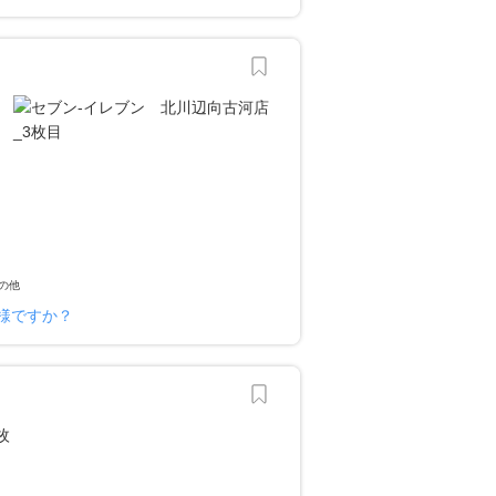
の他
様ですか？