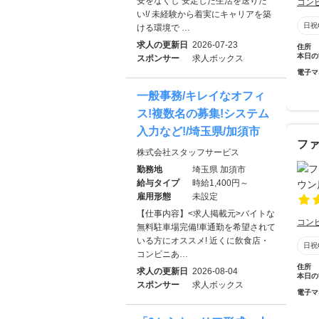
安をなくし 安定した生活を送りた
コン
い!/ 未経験から着実にキャリアを築
日祝
ける環境で …
求人の更新日
2026-07-23
住所
本日の
スポンサー
求人ボックス
電子マ
一般事務/キレイなオフィ
ス!複数名の募集!システム
入力など!/埼玉県/加須市
フ
株式会社スタッフサービス
勤務地
埼玉県 加須市
給与タイプ
時給1,400円～
雇用形態
未設定
【仕事内容】<求人掲載元>バイトな
コン
無料駐車場完備!車通勤を希望されて
いる方にオススメ! 近くに飲食店・
日祝
コンビニあ…
住所
求人の更新日
2026-08-04
本日の
スポンサー
求人ボックス
電子マ