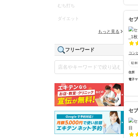
むち打ち
ダイエット
セブ
もっと見る
フリーワード
コン
駐車
住所
電子マ
セ