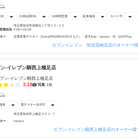
ビニ
OK
21時以降OK
24時間営業
駐車場有
カード可
埼玉県加須市花崎北１丁目１０−１０
営業状況
0:00〜24:00
ネー
交通系電子マネー（Suica/PASMO/ICOCA など）
楽天Edy
nanaco
iD
QUICPay
セブンイレブン 加須花崎北店のオーナー
ン‐イレブン騎西上種足店
3.18
写真
1枚
ビニ
場有
電子マネー決済可
埼玉県加須市上種足９０１−７
ネー
nanaco
セブン‐イレブン騎西上種足店のオーナー様