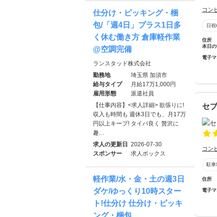
コン
仕分け・ピッキング・梱
包/「週4日」プラス1日多
日祝
く休む働き方 倉庫軽作業
住所
本日の
@空調完備
電子マ
ランスタッド株式会社
勤務地
埼玉県 加須市
給与タイプ
月給17万1,000円
雇用形態
派遣社員
【仕事内容】<求人詳細> 欲張りに!
セブ
収入も時間も 週休3日でも、月17万
円以上キープ! タイパ良く 贅沢に
趣…
求人の更新日
2026-07-30
コン
スポンサー
求人ボックス
駐車
軽作業/水・金・土の週3日
住所
ダケ/ゆっくり10時スター
電子マ
ト!仕分け 仕分け・ピッキ
ング・梱包