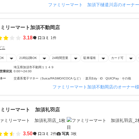
ファミリーマート 加須下樋遣川店のオーナ
ァミリーマート加須不動岡店
3.18
口コミ
1件
ビニ
OK
21時以降OK
24時間営業
駐車場有
カード可
埼玉県加須市不動岡１１４９
営業状況
0:00〜24:00
ネー
交通系電子マネー（Suica/PASMO/ICOCA など）
楽天Edy
iD
QUICPay
その他
ファミリーマート加須不動岡店のオーナー
ァミリーマート 加須礼羽店
3.50
口コミ
2件
写真
3枚