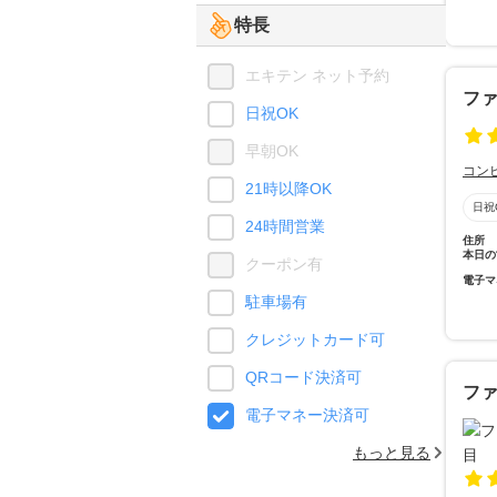
特長
エキテン ネット予約
フ
日祝OK
早朝OK
コン
21時以降OK
日祝
24時間営業
住所
本日の
クーポン有
電子マ
駐車場有
クレジットカード可
QRコード決済可
フ
電子マネー決済可
もっと見る