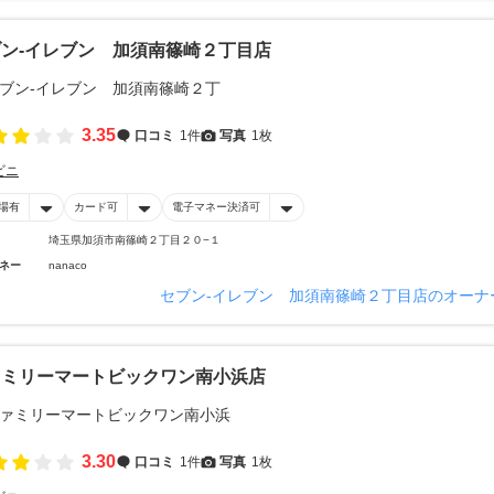
ン‐イレブン 加須南篠崎２丁目店
3.35
口コミ
1件
写真
1枚
ビニ
場有
カード可
電子マネー決済可
埼玉県加須市南篠崎２丁目２０−１
ネー
nanaco
セブン‐イレブン 加須南篠崎２丁目店のオーナ
ァミリーマートビックワン南小浜店
3.30
口コミ
1件
写真
1枚