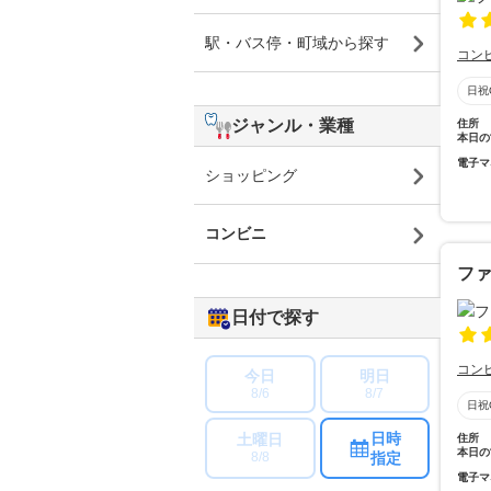
駅・バス停・町域から探す
コン
日祝
ジャンル・業種
住所
本日の
電子マ
ショッピング
コンビニ
フ
日付で探す
コン
今日
明日
8/6
8/7
日祝
日時
土曜日
住所
本日の
指定
8/8
電子マ