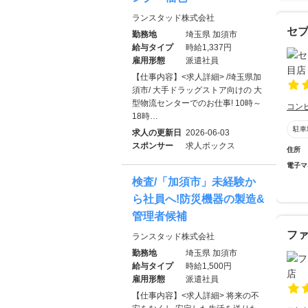
ランスタッド株式会社
セブ
勤務地
埼玉県 加須市
給与タイプ
時給1,337円
雇用形態
派遣社員
【仕事内容】<求人詳細> /埼玉県加
須市/ 大手ドラッグストア向けの 大
型物流センターでのお仕事! 10時～
コン
18時…
駐車
求人の更新日
2026-06-03
スポンサー
求人ボックス
住所
電子マ
検査/「加須市」未経験か
ら社員へ!防災機器の製造&
管理者候補
フ
ランスタッド株式会社
勤務地
埼玉県 加須市
給与タイプ
時給1,500円
雇用形態
派遣社員
【仕事内容】<求人詳細> 将来の不