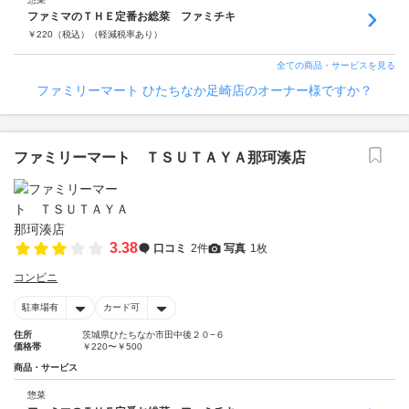
ファミマのＴＨＥ定番お総菜 ファミチキ
￥
220
（税込）
（軽減税率あり）
全ての商品・サービスを見る
ファミリーマート ひたちなか足崎店のオーナー様ですか？
ファミリーマート ＴＳＵＴＡＹＡ那珂湊店
3.38
口コミ
2件
写真
1枚
コンビニ
駐車場有
カード可
住所
茨城県ひたちなか市田中後２０−６
価格帯
￥220〜￥500
商品・サービス
惣菜