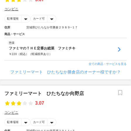
コンビニ
駐車場有
カード可
住所
茨城県ひたちなか市勝倉２９８９−１７
商品・サービス
惣菜
ファミマのＴＨＥ定番お総菜 ファミチキ
￥
220
（税込）
（軽減税率あり）
全ての商品・サービスを見る
ファミリーマート ひたちなか勝倉店のオーナー様ですか？
ファミリーマート ひたちなか向野店
3.07
コンビニ
駐車場有
カード可
住所
茨城県ひたちなか市馬渡２９１１−３