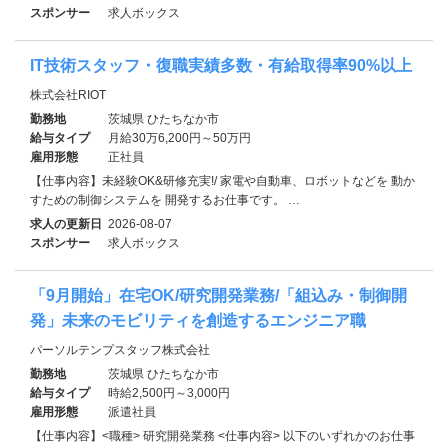
スポンサー
求人ボックス
IT技術スタッフ・復職実績多数・有給取得率90%以上
株式会社RIOT
勤務地
茨城県 ひたちなか市
給与タイプ
月給30万6,200円～50万円
雇用形態
正社員
【仕事内容】未経験OK&研修充実!/ 家電や自動車、ロボットなどを 動か
すための制御システムを 開発するお仕事です。 …
求人の更新日
2026-08-07
スポンサー
求人ボックス
「9月開始」在宅OK/研究開発業務/「組込み・制御開
発」未来のモビリティを創造するエンジニア職
パーソルテンプスタッフ株式会社
勤務地
茨城県 ひたちなか市
給与タイプ
時給2,500円～3,000円
雇用形態
派遣社員
【仕事内容】<職種> 研究開発業務 <仕事内容> 以下のいずれかのお仕事