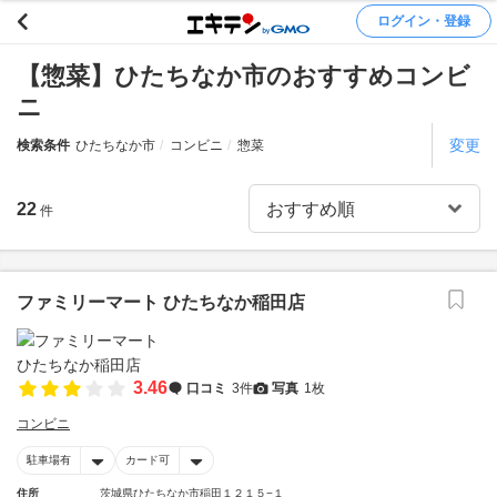
ログイン・登録
【惣菜】ひたちなか市のおすすめコンビ
ニ
変更
検索条件
ひたちなか市
コンビニ
惣菜
22
件
ファミリーマート ひたちなか稲田店
3.46
口コミ
3件
写真
1枚
コンビニ
駐車場有
カード可
住所
茨城県ひたちなか市稲田１２１５−１