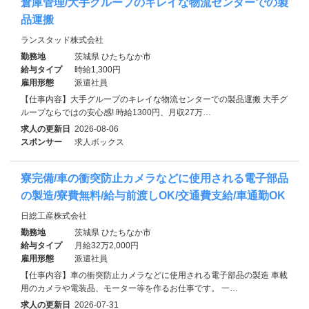
倉庫管理/大手グループのキレイな物流センターでの製
品運搬
ランスタッド株式会社
勤務地
茨城県 ひたちなか市
給与タイプ
時給1,300円
雇用形態
派遣社員
【仕事内容】大手グループのキレイな物流センターでの製品運搬 大手グ
ループならではの安心感! 時給1300円、月収27万…
求人の更新日
2026-08-06
スポンサー
求人ボックス
寮完備/車の衝突防止カメラなどに使用される電子部品
の製造/寮費無料/給与前渡しOK/交通費支給/車通勤OK
日総工産株式会社
勤務地
茨城県 ひたちなか市
給与タイプ
月給32万2,000円
雇用形態
派遣社員
【仕事内容】車の衝突防止カメラなどに使用される電子部品の製造 車載
用のカメラや電装品、モーター等を作るお仕事です。 一…
求人の更新日
2026-07-31