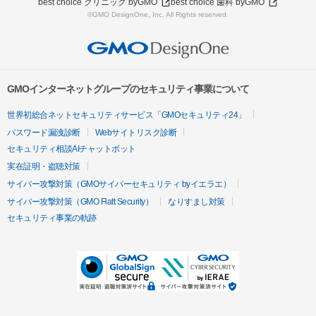
best choice クリニック byGMO
best choice 歯科 byGMO
©GMO DesignOne, Inc. All Rights reserved.
GMOインターネットグループのセキュリティ事業について
世界初総合ネットセキュリティサービス「GMOセキュリティ24」
パスワード漏洩診断
Webサイトリスク診断
セキュリティ相談AIチャットボット
実在証明・盗聴対策
サイバー攻撃対策（GMOサイバーセキュリティ byイエラエ）
サイバー攻撃対策（GMO Flatt Security）
なりすまし対策
セキュリティ事業の軌跡