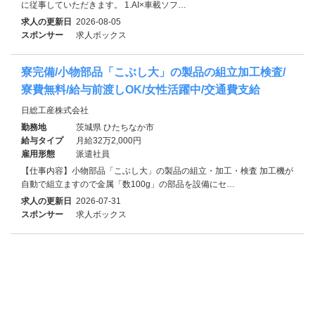
に従事していただきます。 1.AI×車載ソフ…
求人の更新日
2026-08-05
スポンサー
求人ボックス
寮完備/小物部品「こぶし大」の製品の組立加工検査/
寮費無料/給与前渡しOK/女性活躍中/交通費支給
日総工産株式会社
勤務地
茨城県 ひたちなか市
給与タイプ
月給32万2,000円
雇用形態
派遣社員
【仕事内容】小物部品「こぶし大」の製品の組立・加工・検査 加工機が
自動で組立ますので金属「数100g」の部品を設備にセ…
求人の更新日
2026-07-31
スポンサー
求人ボックス