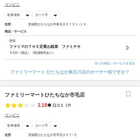
コンビニ
駐車場有
カード可
住所
茨城県ひたちなか市東石川２７５１−１５
商品・サービス
惣菜
ファミマのＴＨＥ定番お総菜 ファミチキ
￥
220
（税込）
（軽減税率あり）
全ての商品・サービスを見る
ファミリーマート ひたちなか東石川店のオーナー様ですか？
ファミリーマートひたちなか市毛店
3.18
口コミ
1件
コンビニ
駐車場有
カード可
住所
茨城県ひたちなか市市毛９５７−９