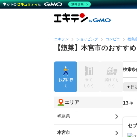
無料診断
エキテン
ショッピング
コンビニ
福島
【惣菜】本宮市のおすすめ
検索条
お店に行
来て
届けても
く
もらう
らう
日
エリア
13
件
福島県
セブ
本宮市