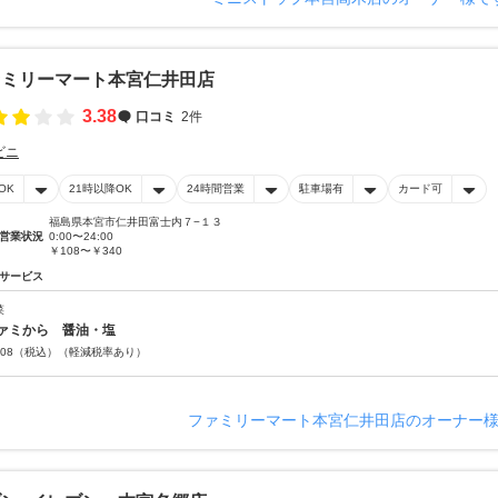
ァミリーマート本宮仁井田店
3.38
口コミ
2件
ビニ
OK
21時以降OK
24時間営業
駐車場有
カード可
福島県本宮市仁井田富士内７−１３
営業状況
0:00〜24:00
￥108〜￥340
サービス
菜
ファミから 醤油・塩
08
（税込）
（軽減税率あり）
ファミリーマート本宮仁井田店のオーナー