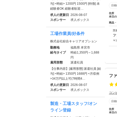
与] <時給> 1200円 1500円 [特徴] 未
日祝
経験者OK 経験者歓迎…
住所
求人の更新日
2026-08-07
本日の
スポンサー
求人ボックス
商品・
惣
工場作業員/好条件
￥
1
株式会社綜合キャリアオプション
勤務地
福島県 本宮市
給与タイプ
時給1,350円～1,688
円
雇用形態
派遣社員
【仕事内容】[雇用形態] 派遣社員 [給
与] <時給> 1350円 1688円 <月収例
フ
>34万円以上可(7時間4…
求人の更新日
2026-08-07
スポンサー
求人ボックス
コン
日祝
製造・工場スタッフ/オン
住所
ライン登録
本日の