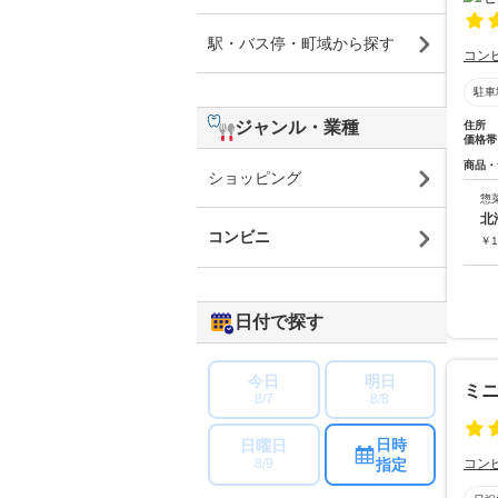
駅・バス停・町域から探す
コン
駐車
ジャンル・業種
住所
価格帯
商品・
ショッピング
惣
北
コンビニ
￥
1
日付で探す
今日
明日
ミ
8/7
8/8
日時
日曜日
指定
コン
8/9