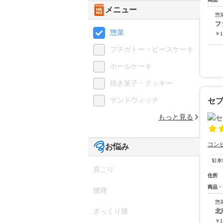
メニュー
惣
惣菜
￥
1
プチガトー・ピースケーキ
ホールケーキ
焼き菓子・クッキー
サンドウィッチ
セブ
もっと見る
コン
お悩み
駐車
肩こり
住所
商品・
腰痛
惣
ぎっくり腰
北
￥
1