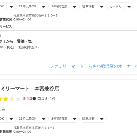
OK
21時以降OK
24時間営業
駐車場有
カード可
福島県本宮市糠沢石神１１０−６
営業状況
0:00〜24:00
サービス
菜
ファミから 醤油・塩
08
（税込）
（軽減税率あり）
ファミリーマートしらさわ糠沢店のオーナー
ァミリーマート 本宮兼谷店
3.14
口コミ
1件
ビニ
OK
21時以降OK
24時間営業
駐車場有
福島県本宮市本宮兼谷３５−５
営業状況
0:00〜24:00