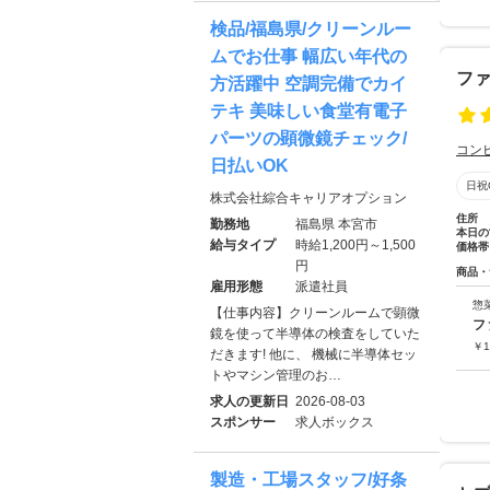
検品/福島県/クリーンルー
ムでお仕事 幅広い年代の
フ
方活躍中 空調完備でカイ
テキ 美味しい食堂有電子
パーツの顕微鏡チェック/
コン
日払いOK
日祝
株式会社綜合キャリアオプション
住所
勤務地
福島県 本宮市
本日の
給与タイプ
時給1,200円～1,500
価格帯
円
商品・
雇用形態
派遣社員
惣
【仕事内容】クリーンルームで顕微
鏡を使って半導体の検査をしていた
￥
1
だきます! 他に、 機械に半導体セッ
トやマシン管理のお…
求人の更新日
2026-08-03
スポンサー
求人ボックス
製造・工場スタッフ/好条