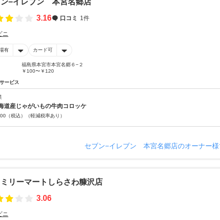
ン−イレブン 本宮名郷店
3.16
口コミ
1件
ビニ
場有
カード可
福島県本宮市本宮名郷６−２
￥100〜￥120
サービス
菜
海道産じゃがいもの牛肉コロッケ
00
（税込）
（軽減税率あり）
セブン−イレブン 本宮名郷店のオーナー様
ァミリーマートしらさわ糠沢店
3.06
ビニ