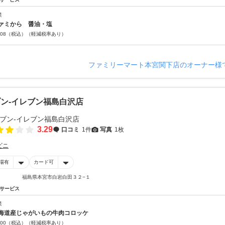
菜
ファミから 醤油・塩
08
（税込）
（軽減税率あり）
ファミリーマート本宮関下店のオーナー様
ン‐イレブン福島白沢店
3.29
口コミ
1件
写真
1枚
ビニ
場有
カード可
福島県本宮市白岩白田３２−１
サービス
菜
海道産じゃがいもの牛肉コロッケ
00
（税込）
（軽減税率あり）