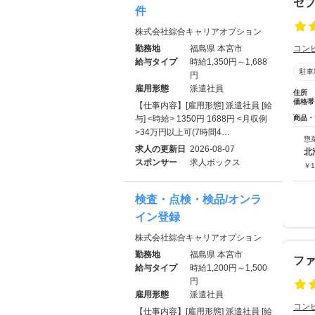
セブ
件
株式会社綜合キャリアオプション
勤務地
福島県 本宮市
コン
給与タイプ
時給1,350円～1,688
駐車
円
雇用形態
派遣社員
住所
価格帯
【仕事内容】[雇用形態] 派遣社員 [給
与] <時給> 1350円 1688円 <月収例
商品・
>34万円以上可(7時間4…
惣
求人の更新日
2026-08-07
北
スポンサー
求人ボックス
￥
1
検査・点検・検品/オンラ
イン登録
株式会社綜合キャリアオプション
勤務地
福島県 本宮市
フ
給与タイプ
時給1,200円～1,500
円
雇用形態
派遣社員
コン
【仕事内容】[雇用形態] 派遣社員 [給