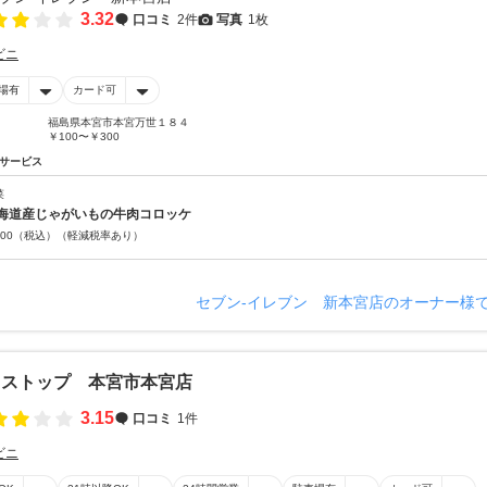
3.32
口コミ
2件
写真
1枚
ビニ
場有
カード可
福島県本宮市本宮万世１８４
￥100〜￥300
サービス
菜
海道産じゃがいもの牛肉コロッケ
00
（税込）
（軽減税率あり）
セブン‐イレブン 新本宮店のオーナー様
ニストップ 本宮市本宮店
3.15
口コミ
1件
ビニ