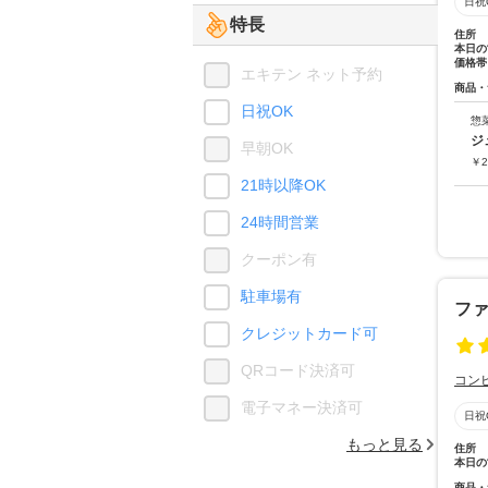
日祝
特長
住所
本日の
価格帯
エキテン ネット予約
商品・
日祝OK
惣
ジ
早朝OK
￥
2
21時以降OK
24時間営業
クーポン有
駐車場有
フ
クレジットカード可
QRコード決済可
コン
電子マネー決済可
日祝
もっと見る
住所
本日の
商品・