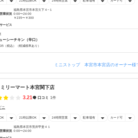
OK
21時以降OK
24時間営業
駐車場有
カード可
福島県本宮市本宮欠下４−１
営業状況
0:00〜24:00
￥235〜￥300
サービス
菜
ューシーチキン（辛口）
35
（税込）
（軽減税率あり）
ミニストップ 本宮市本宮店のオーナー様
ァミリーマート本宮関下店
3.21
口コミ
1件
ビニ
OK
21時以降OK
24時間営業
駐車場有
カード可
福島県本宮市荒井甲斐４１
営業状況
0:00〜24:00
サービス