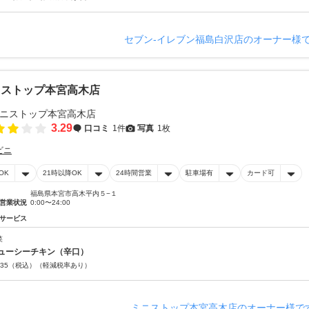
セブン‐イレブン福島白沢店のオーナー様
ニストップ本宮高木店
3.29
口コミ
1件
写真
1枚
ビニ
OK
21時以降OK
24時間営業
駐車場有
カード可
福島県本宮市高木平内５−１
営業状況
0:00〜24:00
サービス
菜
ューシーチキン（辛口）
35
（税込）
（軽減税率あり）
ミニストップ本宮高木店のオーナー様で