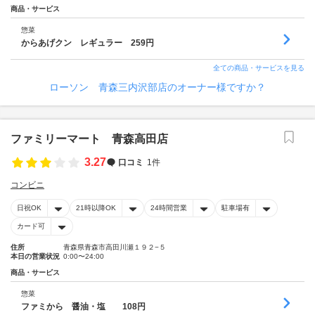
商品・サービス
惣菜
からあげクン レギュラー 259円
全ての商品・サービスを見る
ローソン 青森三内沢部店のオーナー様ですか？
ファミリーマート 青森高田店
3.27
口コミ
1件
コンビニ
日祝OK
21時以降OK
24時間営業
駐車場有
カード可
住所
青森県青森市高田川瀬１９２−５
本日の営業状況
0:00〜24:00
商品・サービス
惣菜
ファミから 醤油・塩 108円