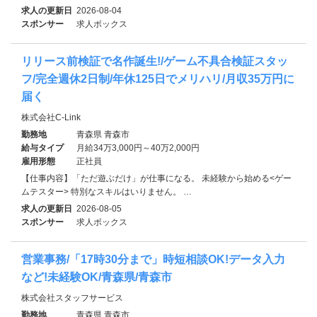
求人の更新日
2026-08-04
スポンサー
求人ボックス
リリース前検証で名作誕生!/ゲーム不具合検証スタッ
フ/完全週休2日制/年休125日でメリハリ/月収35万円に
届く
株式会社C-Link
勤務地
青森県 青森市
給与タイプ
月給34万3,000円～40万2,000円
雇用形態
正社員
【仕事内容】「ただ遊ぶだけ」が仕事になる。 未経験から始める<ゲー
ムテスター> 特別なスキルはいりません。 …
求人の更新日
2026-08-05
スポンサー
求人ボックス
営業事務/「17時30分まで」時短相談OK!データ入力
など!未経験OK/青森県/青森市
株式会社スタッフサービス
勤務地
青森県 青森市