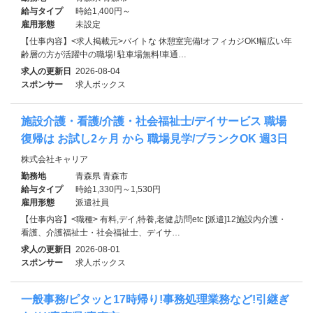
給与タイプ
時給1,400円～
雇用形態
未設定
【仕事内容】<求人掲載元>バイトな 休憩室完備!オフィカジOK!幅広い年
齢層の方が活躍中の職場! 駐車場無料!車通…
求人の更新日
2026-08-04
スポンサー
求人ボックス
施設介護・看護/介護・社会福祉士/デイサービス 職場
復帰は お試し2ヶ月 から 職場見学/ブランクOK 週3日
株式会社キャリア
勤務地
青森県 青森市
給与タイプ
時給1,330円～1,530円
雇用形態
派遣社員
【仕事内容】<職種> 有料,デイ,特養,老健,訪問etc [派遣]12施設内介護・
看護、介護福祉士・社会福祉士、デイサ…
求人の更新日
2026-08-01
スポンサー
求人ボックス
一般事務/ピタッと17時帰り!事務処理業務など!引継ぎ