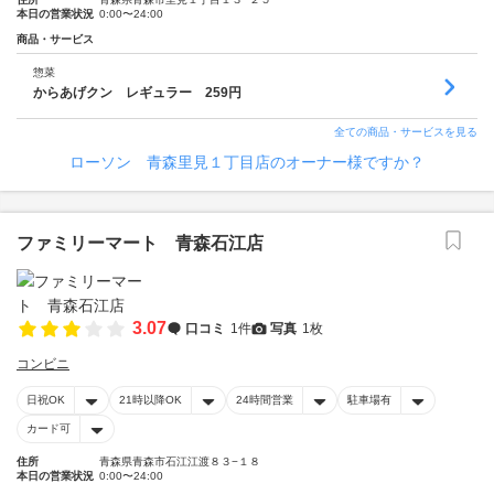
本日の営業状況
0:00〜24:00
商品・サービス
惣菜
からあげクン レギュラー 259円
全ての商品・サービスを見る
ローソン 青森里見１丁目店のオーナー様ですか？
ファミリーマート 青森石江店
3.07
口コミ
1件
写真
1枚
コンビニ
日祝OK
21時以降OK
24時間営業
駐車場有
カード可
住所
青森県青森市石江江渡８３−１８
本日の営業状況
0:00〜24:00