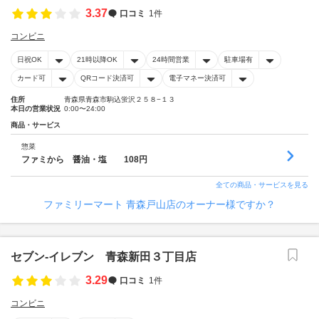
3.37
口コミ
1件
コンビニ
日祝OK
21時以降OK
24時間営業
駐車場有
カード可
QRコード決済可
電子マネー決済可
住所
青森県青森市駒込蛍沢２５８−１３
本日の営業状況
0:00〜24:00
商品・サービス
惣菜
ファミから 醤油・塩 108円
全ての商品・サービスを見る
ファミリーマート 青森戸山店のオーナー様ですか？
セブン‐イレブン 青森新田３丁目店
3.29
口コミ
1件
コンビニ