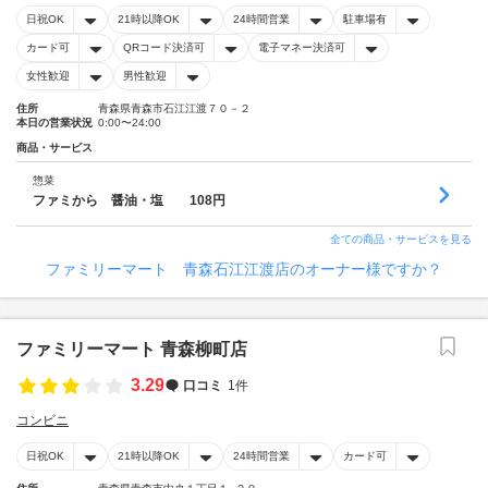
日祝OK
21時以降OK
24時間営業
駐車場有
カード可
QRコード決済可
電子マネー決済可
女性歓迎
男性歓迎
住所
青森県青森市石江江渡７０－２
本日の営業状況
0:00〜24:00
商品・サービス
惣菜
ファミから 醤油・塩 108円
全ての商品・サービスを見る
ファミリーマート 青森石江江渡店のオーナー様ですか？
ファミリーマート 青森柳町店
3.29
口コミ
1件
コンビニ
日祝OK
21時以降OK
24時間営業
カード可