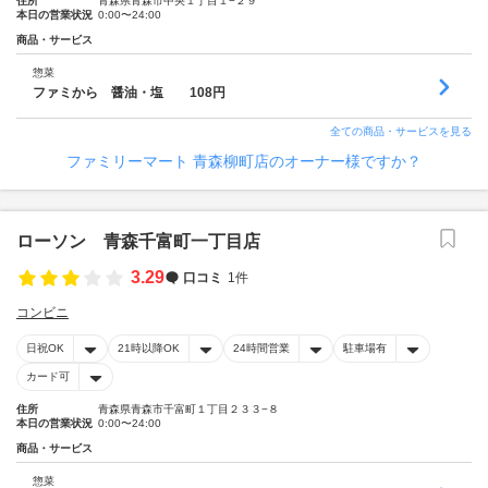
住所
青森県青森市中央１丁目１−２９
本日の営業状況
0:00〜24:00
商品・サービス
惣菜
ファミから 醤油・塩 108円
全ての商品・サービスを見る
ファミリーマート 青森柳町店のオーナー様ですか？
ローソン 青森千富町一丁目店
3.29
口コミ
1件
コンビニ
日祝OK
21時以降OK
24時間営業
駐車場有
カード可
住所
青森県青森市千富町１丁目２３３−８
本日の営業状況
0:00〜24:00
商品・サービス
惣菜