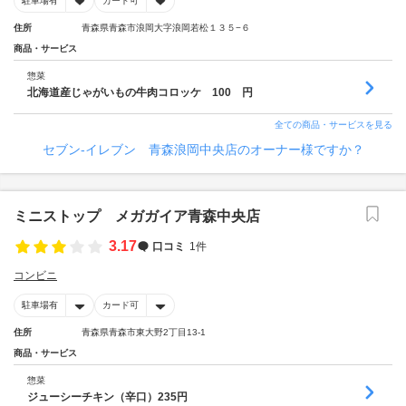
駐車場有
カード可
住所
青森県青森市浪岡大字浪岡若松１３５−６
商品・サービス
惣菜
北海道産じゃがいもの牛肉コロッケ 100 円
全ての商品・サービスを見る
セブン‐イレブン 青森浪岡中央店のオーナー様ですか？
ミニストップ メガガイア青森中央店
3.17
口コミ
1件
コンビニ
駐車場有
カード可
住所
青森県青森市東大野2丁目13-1
商品・サービス
惣菜
ジューシーチキン（辛口）235円