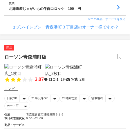
惣菜
北海道産じゃがいもの牛肉コロッケ 100 円
全ての商品・サービスを見る
セブン‐イレブン 青森港町３丁目店のオーナー様ですか？
閉店
ローソン青森浦町店
3.07
口コミ
1件
写真
2枚
コンビニ
日祝OK
21時以降OK
24時間営業
駐車場有
カード可
住所
青森県青森市浦町奥野６１９
本日の営業状況
0:00〜24:00
商品・サービス