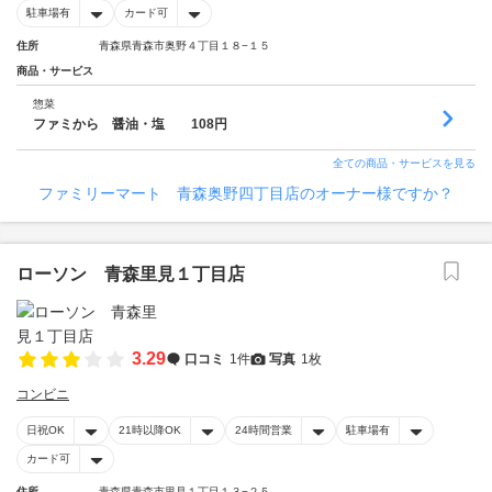
駐車場有
カード可
住所
青森県青森市奥野４丁目１８−１５
商品・サービス
惣菜
ファミから 醤油・塩 108円
全ての商品・サービスを見る
ファミリーマート 青森奥野四丁目店のオーナー様ですか？
ローソン 青森里見１丁目店
3.29
口コミ
1件
写真
1枚
コンビニ
日祝OK
21時以降OK
24時間営業
駐車場有
カード可
住所
青森県青森市里見１丁目１３−２５