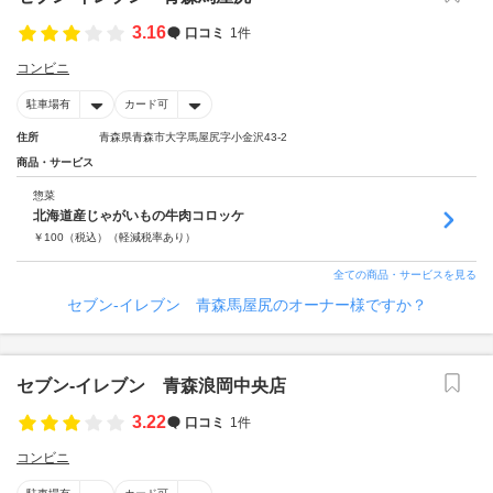
3.16
口コミ
1件
コンビニ
駐車場有
カード可
住所
青森県青森市大字馬屋尻字小金沢43-2
商品・サービス
惣菜
北海道産じゃがいもの牛肉コロッケ
￥
100
（税込）
（軽減税率あり）
全ての商品・サービスを見る
セブン‐イレブン 青森馬屋尻のオーナー様ですか？
セブン‐イレブン 青森浪岡中央店
3.22
口コミ
1件
コンビニ