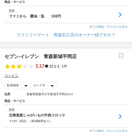
商品・サービス
惣菜
ファミから 醤油・塩 108円
全ての商品・サービスを見る
ファミリーマート 青森石江店のオーナー様ですか？
セブン‐イレブン 青森新城平岡店
3.17
口コミ
1件
コンビニ
駐車場有
カード可
住所
青森県青森市大字新城字平岡263-3
商品・サービス
惣菜
北海道産じゃがいもの牛肉コロッケ
￥
100
（税込）
（軽減税率あり）
全ての商品・サービスを見る