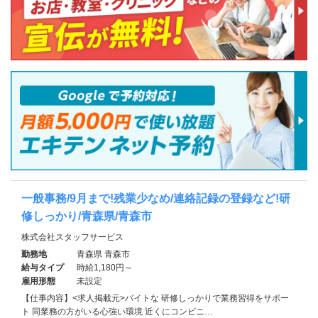
一般事務/9月まで!残業少なめ/連絡記録の登録など!研
修しっかり/青森県/青森市
株式会社スタッフサービス
勤務地
青森県 青森市
給与タイプ
時給1,180円～
雇用形態
未設定
【仕事内容】<求人掲載元>バイトな 研修しっかりで業務習得をサポー
ト 同業務の方がいる心強い環境 近くにコンビニ…