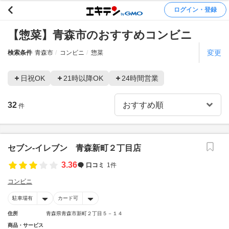
ログイン・登録
【惣菜】青森市のおすすめコンビニ
変更
検索条件
青森市
コンビニ
惣菜
日祝OK
21時以降OK
24時間営業
32
件
セブン‐イレブン 青森新町２丁目店
3.36
口コミ
1件
コンビニ
駐車場有
カード可
住所
青森県青森市新町２丁目５－１４
商品・サービス