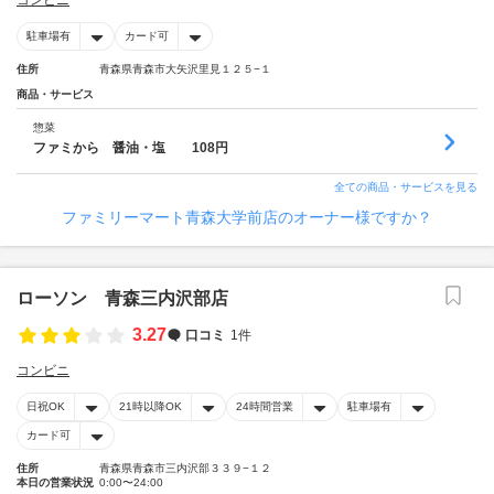
コンビニ
駐車場有
カード可
住所
青森県青森市大矢沢里見１２５−１
商品・サービス
惣菜
ファミから 醤油・塩 108円
全ての商品・サービスを見る
ファミリーマート青森大学前店のオーナー様ですか？
ローソン 青森三内沢部店
3.27
口コミ
1件
コンビニ
日祝OK
21時以降OK
24時間営業
駐車場有
カード可
住所
青森県青森市三内沢部３３９−１２
本日の営業状況
0:00〜24:00