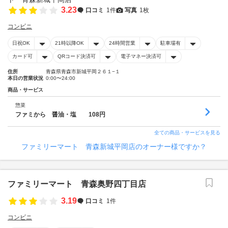
3.23
口コミ
1件
写真
1枚
コンビニ
日祝OK
21時以降OK
24時間営業
駐車場有
カード可
QRコード決済可
電子マネー決済可
住所
青森県青森市新城平岡２６１−１
本日の営業状況
0:00〜24:00
商品・サービス
惣菜
ファミから 醤油・塩 108円
全ての商品・サービスを見る
ファミリーマート 青森新城平岡店のオーナー様ですか？
ファミリーマート 青森奥野四丁目店
3.19
口コミ
1件
コンビニ