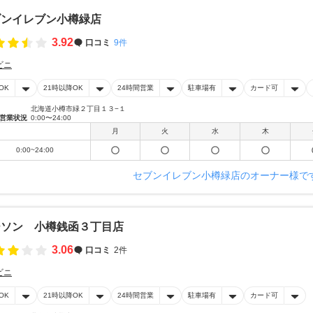
ブンイレブン小樽緑店
3.92
口コミ
9件
ビニ
OK
21時以降OK
24時間営業
駐車場有
カード可
北海道小樽市緑２丁目１３−１
営業状況
0:00〜24:00
月
火
水
木
0:00~24:00
セブンイレブン小樽緑店のオーナー様で
ーソン 小樽銭函３丁目店
3.06
口コミ
2件
ビニ
OK
21時以降OK
24時間営業
駐車場有
カード可