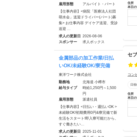
住所
雇用形態
アルバイト・パート
本日の
【仕事内容】<病院「医療法人社団
萌水会」送迎ドライバー(パート)募
集> お仕事内容 デイケア送迎、受診
送迎 …
求人の更新日
2026-08-06
スポンサー
求人ボックス
セ
金属部品の加工作業/日払
いOK/未経験OK/寮完備
東洋ワーク株式会社
コン
勤務地
北海道 小樽市
日祝
給与タイプ
時給1,250円～1,500
円
住所
本日の
雇用形態
派遣社員
【仕事内容】<日払い・週払いOK >
未経験OK!初期費用0円&寮完備で新
生活をスタート!即入寮可能だから、
すぐ働きたい…
求人の更新日
2025-11-01