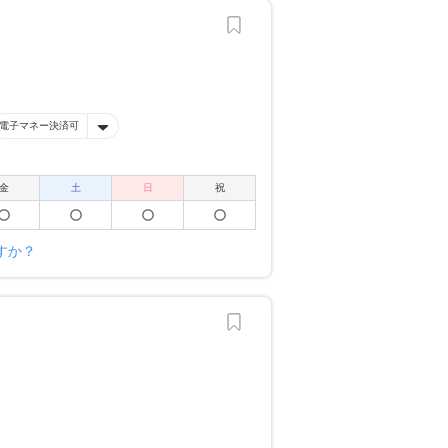
電子マネー決済可
金
土
日
祝
すか？