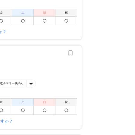
金
土
日
祝
か？
電子マネー決済可
金
土
日
祝
ですか？