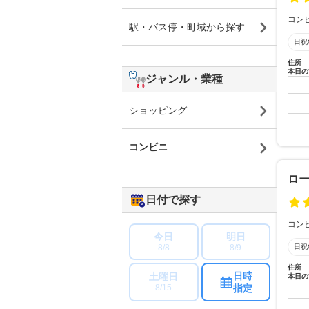
コン
駅・バス停・町域から探す
日祝
住所
本日の
ジャンル・業種
ショッピング
コンビニ
ロ
日付で探す
コン
今日
明日
8/8
8/9
日祝
住所
日時
土曜日
本日の
指定
8/15