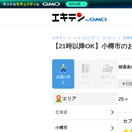
無料診断
エキテン
ショッピング
コンビニ
北海
【21時以降OK】小樽市
検索条
お店に行
来て
届けても
く
もらう
らう
日
エリア
25
件
北海道
セ
小樽市