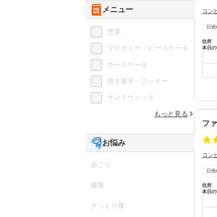
メニュー
コン
日祝
惣菜
住所
プチガトー・ピースケーキ
本日の
ホールケーキ
焼き菓子・クッキー
サンドウィッチ
もっと見る
フ
お悩み
コン
肩こり
日祝
腰痛
住所
本日の
ぎっくり腰