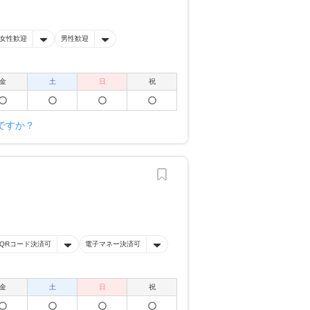
女性歓迎
男性歓迎
金
土
日
祝
ですか？
QRコード決済可
電子マネー決済可
金
土
日
祝