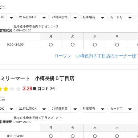
ビニ
OK
21時以降OK
24時間営業
駐車場有
カード可
北海道小樽市色内３丁目１１−３
営業状況
0:00〜24:00
月
火
水
木
0:00~24:00
ローソン 小樽色内３丁目店のオーナー様
ァミリーマート 小樽長橋５丁目店
3.29
口コミ
3件
ビニ
OK
21時以降OK
24時間営業
駐車場有
カード可
北海道小樽市長橋５丁目２２−２７
営業状況
0:00〜24:00
月
火
水
木
0:00~24:00