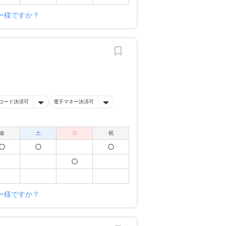
ー様ですか？
Rコード決済可
電子マネー決済可
金
土
日
祝
ー様ですか？