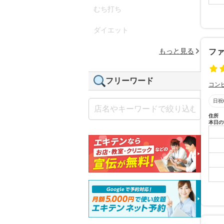
むち打ち
ダイエット
もっと見る
フ
フリーワード
コン
日祝
住所
本日の