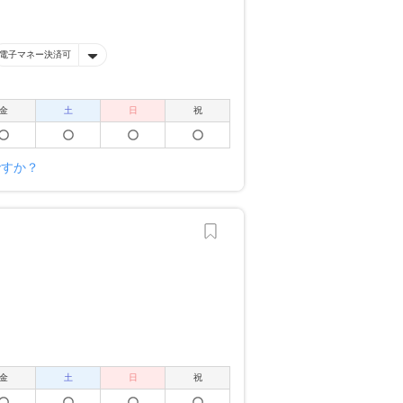
電子マネー決済可
金
土
日
祝
ですか？
金
土
日
祝