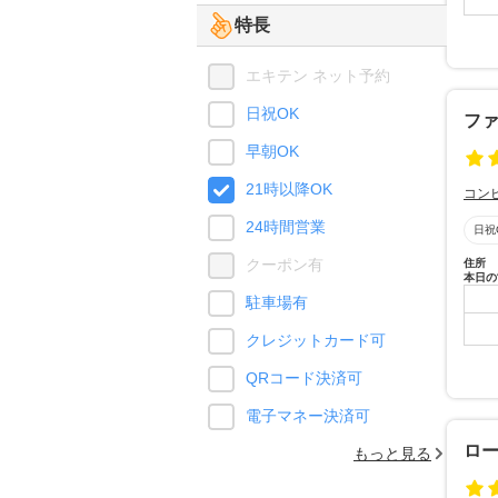
特長
エキテン ネット予約
日祝OK
フ
早朝OK
21時以降OK
コン
24時間営業
日祝
クーポン有
住所
本日の
駐車場有
クレジットカード可
QRコード決済可
電子マネー決済可
ロ
もっと見る