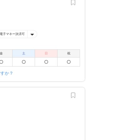
電子マネー決済可
金
土
日
祝
ですか？