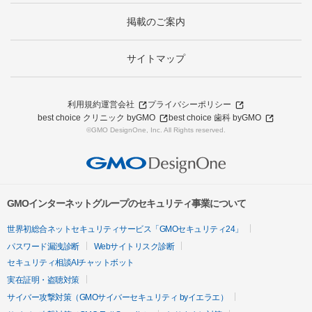
掲載のご案内
サイトマップ
利用規約
運営会社
プライバシーポリシー
best choice クリニック byGMO
best choice 歯科 byGMO
©GMO DesignOne, Inc. All Rights reserved.
GMOインターネットグループのセキュリティ事業について
世界初総合ネットセキュリティサービス「GMOセキュリティ24」
パスワード漏洩診断
Webサイトリスク診断
セキュリティ相談AIチャットボット
実在証明・盗聴対策
サイバー攻撃対策（GMOサイバーセキュリティ byイエラエ）