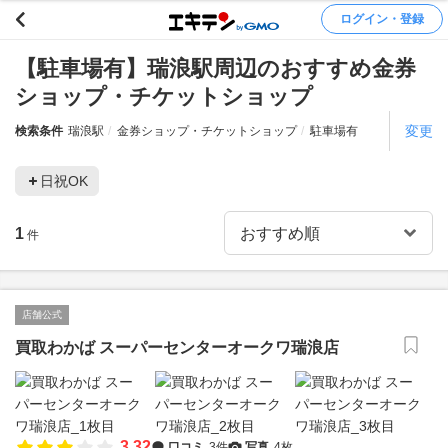
ログイン・登録
【駐車場有】瑞浪駅周辺のおすすめ金券
ショップ・チケットショップ
変更
検索条件
瑞浪駅
金券ショップ・チケットショップ
駐車場有
日祝OK
1
件
店舗公式
買取わかば スーパーセンターオークワ瑞浪店
3.32
口コミ
3件
写真
4枚