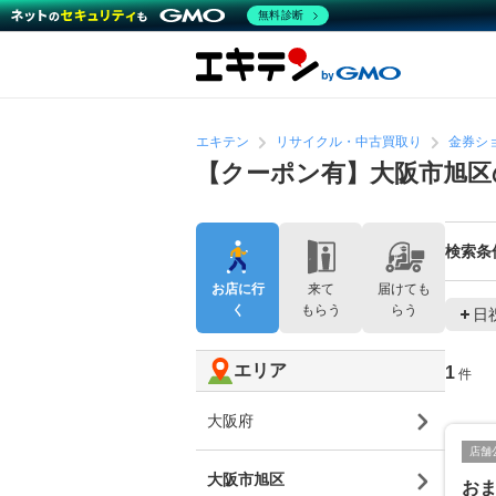
無料診断
エキテン
リサイクル・中古買取り
金券シ
【クーポン有】大阪市旭
検索条
お店に行
来て
届けても
く
もらう
らう
日
エリア
1
件
大阪府
店舗
大阪市旭区
お