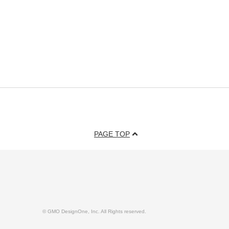
PAGE TOP
© GMO DesignOne, Inc. All Rights reserved.