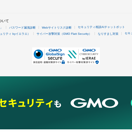
ついて
セキュリティ相談AIチャットボット
4」
パスワード漏洩診断
Webサイトリスク診断
セキ
ュリティ byイエラエ）
サイバー攻撃対策（GMO Flatt Security）
なりすまし対策