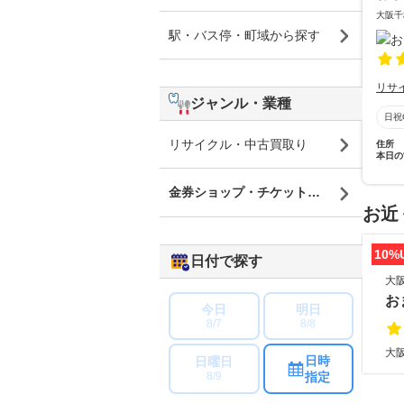
大阪千
駅・バス停・町域から探す
リサ
ジャンル・業種
日祝
リサイクル・中古買取り
住所
本日の
金券ショップ・チケットショップ
お近
10%
日付で探す
大
お
今日
明日
8/7
8/8
大阪
日時
日曜日
指定
8/9