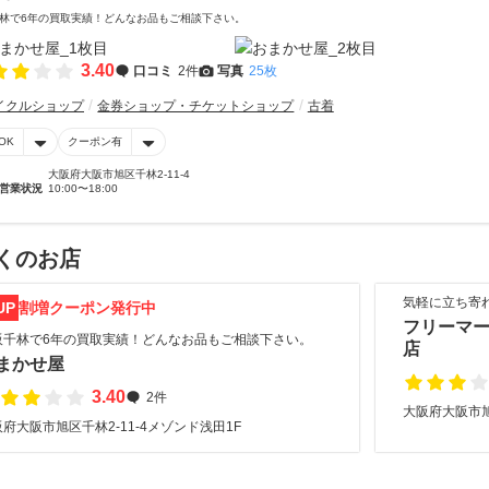
林で6年の買取実績！どんなお品もご相談下さい。
3.40
口コミ
2件
写真
25枚
イクルショップ
金券ショップ・チケットショップ
古着
OK
クーポン有
大阪府大阪市旭区千林2-11-4
営業状況
10:00〜18:00
くのお店
気軽に立ち寄
UP
割増クーポン発行中
フリーマー
阪千林で6年の買取実績！どんなお品もご相談下さい。
店
まかせ屋
3.40
2件
大阪府大阪市
府大阪市旭区千林2-11-4メゾンド浅田1F