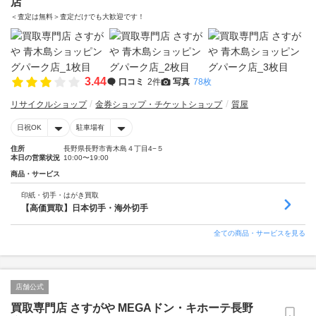
店
＜査定は無料＞査定だけでも大歓迎です！
3.44
口コミ
2件
写真
78枚
リサイクルショップ
金券ショップ・チケットショップ
質屋
日祝OK
駐車場有
住所
長野県長野市青木島４丁目4−５
本日の営業状況
10:00〜19:00
商品・サービス
印紙・切手・はがき買取
【高価買取】日本切手・海外切手
全ての商品・サービスを見る
店舗公式
買取専門店 さすがや MEGAドン・キホーテ長野