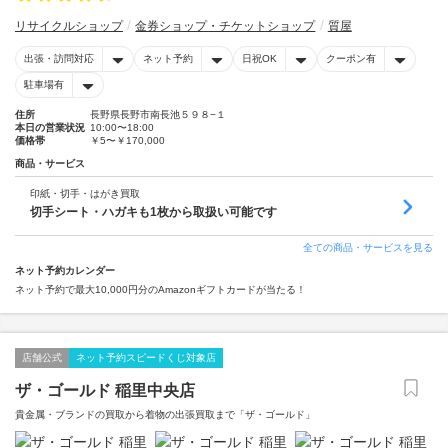
リサイクルショップ
金券ショップ・チケットショップ
質屋
出張・訪問対応
ネット予約
日祝OK
クーポン有
駐車場有
住所
長野県長野市南長池５９８−１
本日の営業状況
10:00〜18:00
価格帯
￥5〜￥170,000
商品・サービス
印紙・切手・はがき買取
切手シート・ハガキも1枚から取扱い可能です
全ての商品・サービスを見る
ネット予約カレンダー
ネット予約で最大10,000円分のAmazonギフトカードが当たる！
店舗公式
ネット予約スピードくじ対象店
ザ・ゴールド 稲里中央店
貴金属・ブランドの買取から着物の出張買取まで「ザ・ゴールド」