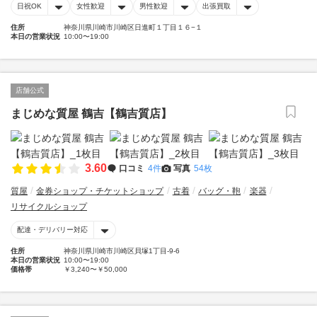
日祝OK
女性歓迎
男性歓迎
出張買取
住所
神奈川県川崎市川崎区日進町１丁目１６−１
本日の営業状況
10:00〜19:00
店舗公式
まじめな質屋 鶴吉【鶴吉質店】
3.60
口コミ
4件
写真
54枚
質屋
金券ショップ・チケットショップ
古着
バッグ・鞄
楽器
リサイクルショップ
配達・デリバリー対応
住所
神奈川県川崎市川崎区貝塚1丁目-9-6
本日の営業状況
10:00〜19:00
価格帯
￥3,240〜￥50,000