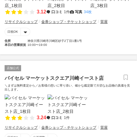
3.12
口コミ
1件
写真
34枚
リサイクルショップ
金券ショップ・チケットショップ
質屋
日祝OK
住所
神奈川県川崎市川崎区砂子2丁目1番1号
本日の営業状況
10:00〜19:00
店舗公式
バイセル マーケットスクエア川崎イースト店
＼まずは無料査定から／お客様の想いに寄り添い、確かな鑑定眼で大切なお品物の真価を見
出します。
3.24
口コミ
1件
リサイクルショップ
金券ショップ・チケットショップ
質屋