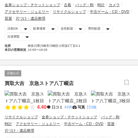
金券ショップ・チケットショップ
古着
バッグ・鞄
時計
カメラ
アクセサリー・ジュエリー
リサイクルショップ
中古ゲーム・CD・DVD
質屋
片づけ・遺品整理
日祝OK
駐車場有
女性歓迎
男性歓迎
出張買取
住所
神奈川県川崎市川崎区小田栄2丁目3-1
本日の営業状況
10:00〜19:00
店舗公式
買取大吉 京急ストア八丁畷店
4.40
口コミ
43件
写真
153枚
リサイクルショップ
金券ショップ・チケットショップ
バッグ・鞄
時計
アクセサリー・ジュエリー
中古ゲーム・CD・DVD
質屋
片づけ・遺品整理