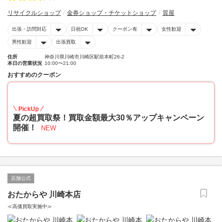
リサイクルショップ
金券ショップ・チケットショップ
質屋
出張・訪問対応
日祝OK
クーポン有
女性歓迎
男性歓迎
出張買取
住所
神奈川県川崎市川崎区駅前本町26-2
本日の営業状況
10:00〜21:00
おすすめのクーポン
30
PickUp
夏の超買取祭！買取金額最大30％アップキャンペーン
開催！
NEW
店舗公式
おたからや 川崎本店
≪高価買取実施中≫