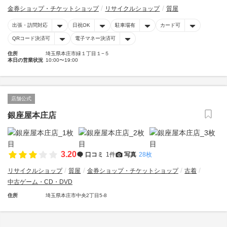
金券ショップ・チケットショップ
リサイクルショップ
質屋
出張・訪問対応
日祝OK
駐車場有
カード可
QRコード決済可
電子マネー決済可
住所
埼玉県本庄市緑１丁目１−５
本日の営業状況
10:00〜19:00
店舗公式
銀座屋本庄店
3.20
口コミ
1件
写真
28枚
リサイクルショップ
質屋
金券ショップ・チケットショップ
古着
中古ゲーム・CD・DVD
住所
埼玉県本庄市中央2丁目5-8