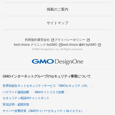
掲載のご案内
サイトマップ
利用規約
運営会社
プライバシーポリシー
best choice クリニック byGMO
best choice 歯科 byGMO
©GMO DesignOne, Inc. All Rights reserved.
GMOインターネットグループのセキュリティ事業について
世界初総合ネットセキュリティサービス「GMOセキュリティ24」
パスワード漏洩診断
Webサイトリスク診断
セキュリティ相談AIチャットボット
実在証明・盗聴対策
サイバー攻撃対策（GMOサイバーセキュリティ byイエラエ）