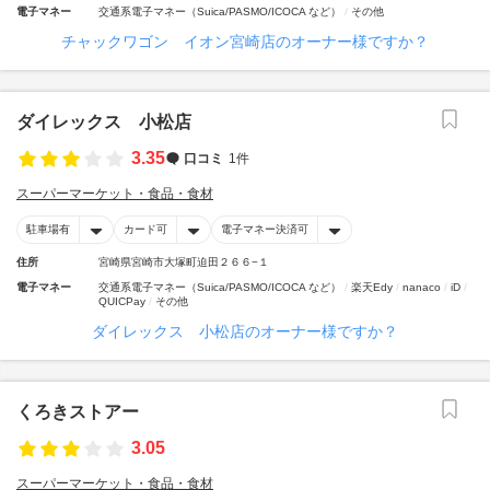
電子マネー
交通系電子マネー（Suica/PASMO/ICOCA など）
その他
チャックワゴン イオン宮崎店のオーナー様ですか？
ダイレックス 小松店
3.35
口コミ
1件
スーパーマーケット・食品・食材
駐車場有
カード可
電子マネー決済可
住所
宮崎県宮崎市大塚町迫田２６６−１
電子マネー
交通系電子マネー（Suica/PASMO/ICOCA など）
楽天Edy
nanaco
iD
QUICPay
その他
ダイレックス 小松店のオーナー様ですか？
くろきストアー
3.05
スーパーマーケット・食品・食材