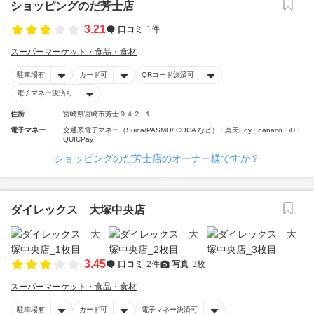
ショッピングのだ芳士店
3.21
口コミ
1件
スーパーマーケット・食品・食材
駐車場有
カード可
QRコード決済可
電子マネー決済可
住所
宮崎県宮崎市芳士９４２−１
電子マネー
交通系電子マネー（Suica/PASMO/ICOCA など）
楽天Edy
nanaco
iD
QUICPay
ショッピングのだ芳士店のオーナー様ですか？
ダイレックス 大塚中央店
3.45
口コミ
2件
写真
3枚
スーパーマーケット・食品・食材
駐車場有
カード可
電子マネー決済可