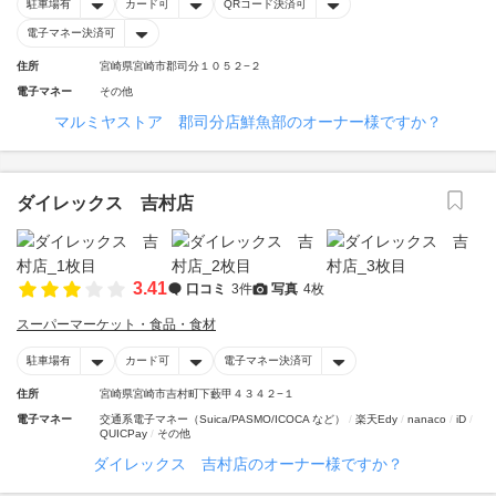
駐車場有
カード可
QRコード決済可
電子マネー決済可
住所
宮崎県宮崎市郡司分１０５２−２
電子マネー
その他
マルミヤストア 郡司分店鮮魚部のオーナー様ですか？
ダイレックス 吉村店
3.41
口コミ
3件
写真
4枚
スーパーマーケット・食品・食材
駐車場有
カード可
電子マネー決済可
住所
宮崎県宮崎市吉村町下藪甲４３４２−１
電子マネー
交通系電子マネー（Suica/PASMO/ICOCA など）
楽天Edy
nanaco
iD
QUICPay
その他
ダイレックス 吉村店のオーナー様ですか？