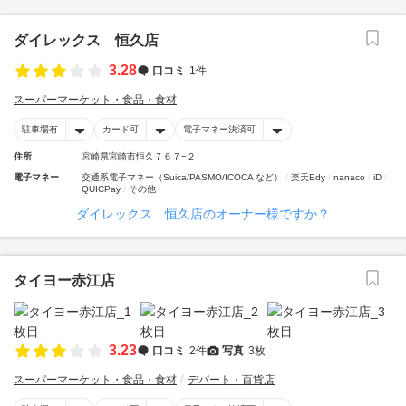
ダイレックス 恒久店
3.28
口コミ
1件
スーパーマーケット・食品・食材
駐車場有
カード可
電子マネー決済可
住所
宮崎県宮崎市恒久７６７−２
電子マネー
交通系電子マネー（Suica/PASMO/ICOCA など）
楽天Edy
nanaco
iD
QUICPay
その他
ダイレックス 恒久店のオーナー様ですか？
タイヨー赤江店
3.23
口コミ
2件
写真
3枚
スーパーマーケット・食品・食材
デパート・百貨店