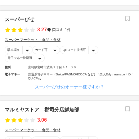
スーパーびせ
3.27
口コミ
1件
スーパーマーケット・食品・食材
駐車場有
カード可
QRコード決済可
電子マネー決済可
住所
宮崎県宮崎市波島１丁目４１−３６
電子マネー
交通系電子マネー（Suica/PASMO/ICOCA など）
楽天Edy
nanaco
iD
QUICPay
スーパーびせのオーナー様ですか？
マルミヤストア 郡司分店鮮魚部
3.06
スーパーマーケット・食品・食材