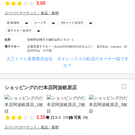
3.06
スーパーマーケット・食品・食材
駐車場有
カード可
QRコード決済可
電子マネー決済可
住所
宮崎県宮崎市大塚町迫田２６６−１
電子マネー
交通系電子マネー（Suica/PASMO/ICOCA など）
楽天Edy
nanaco
iD
QUICPay
その他
大三ミート産業株式会社 ダイレックス小松店のオーナー様です
か？
ショッピングのだ本店阿波岐原店
3.35
口コミ
2件
写真
3枚
スーパーマーケット・食品・食材