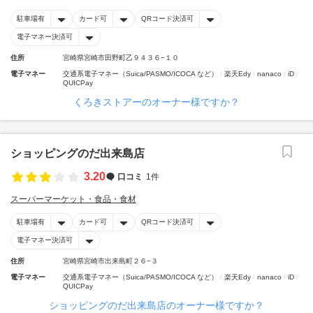
駐車場有
カード可
QRコード決済可
電子マネー決済可
住所
宮崎県宮崎市田野町乙９４３６−１０
電子マネー
交通系電子マネー（Suica/PASMO/ICOCA など）
楽天Edy
nanaco
iD
QUICPay
くろきストアーのオーナー様ですか？
ショッピングのだ出来島店
3.20
口コミ
1件
スーパーマーケット・食品・食材
駐車場有
カード可
QRコード決済可
電子マネー決済可
住所
宮崎県宮崎市出来島町２６−３
電子マネー
交通系電子マネー（Suica/PASMO/ICOCA など）
楽天Edy
nanaco
iD
QUICPay
ショッピングのだ出来島店のオーナー様ですか？