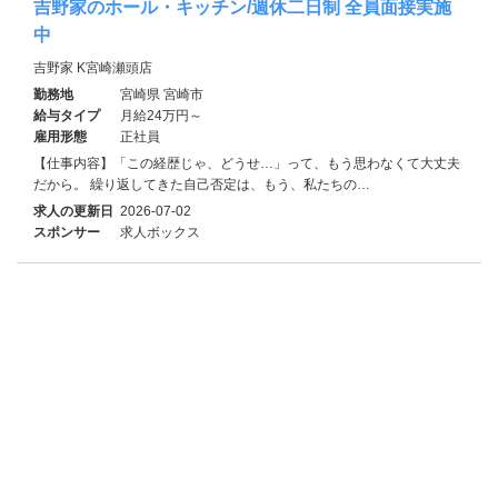
吉野家のホール・キッチン/週休二日制 全員面接実施
中
吉野家 K宮崎瀬頭店
勤務地
宮崎県 宮崎市
給与タイプ
月給24万円～
雇用形態
正社員
【仕事内容】「この経歴じゃ、どうせ…」って、もう思わなくて大丈夫
だから。 繰り返してきた自己否定は、もう、私たちの…
求人の更新日
2026-07-02
スポンサー
求人ボックス