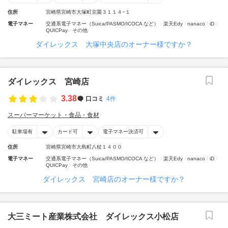
住所
宮崎県宮崎市大塚町京園３１１４−１
電子マネー
交通系電子マネー（Suica/PASMO/ICOCA など）
楽天Edy
nanaco
iD
QUICPay
その他
ダイレックス 大塚中央店のオーナー様ですか？
ダイレックス 宮崎店
3.38
口コミ
4件
スーパーマーケット・食品・食材
駐車場有
カード可
電子マネー決済可
住所
宮崎県宮崎市大島町八杖１４００
電子マネー
交通系電子マネー（Suica/PASMO/ICOCA など）
楽天Edy
nanaco
iD
QUICPay
その他
ダイレックス 宮崎店のオーナー様ですか？
大三ミート産業株式会社 ダイレックス小松店