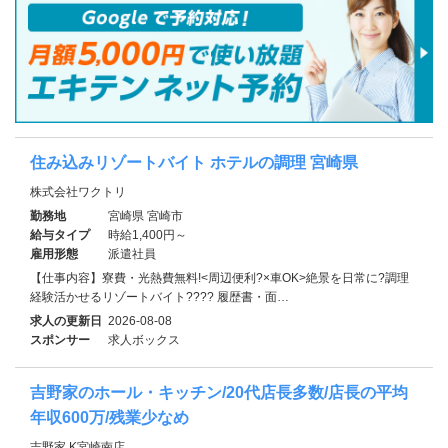
住み込みリゾートバイト ホテルの調理 宮崎県
株式会社ワクトリ
勤務地
宮崎県 宮崎市
給与タイプ
時給1,400円～
雇用形態
派遣社員
【仕事内容】寮費・光熱費無料!<周辺便利?×車OK>絶景を日常に?調理
経験活かせるリゾートバイト???? 履歴書・面…
求人の更新日
2026-08-08
スポンサー
求人ボックス
吉野家のホール・キッチン/20代店長多数/店長の平均
年収600万/残業少なめ
吉野家 K宮崎南店