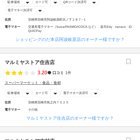
駐車場有
カード可
QRコード決済可
電子マネー決済可
住所
宮崎県宮崎市阿波岐原町坊ノ下２８７−１
電子マネー
交通系電子マネー（Suica/PASMO/ICOCA など）
楽天Edy
nanaco
iD
QUICPay
ショッピングのだ本店阿波岐原店のオーナー様ですか？
マルミヤストア住吉店
3.20
口コミ
1件
スーパーマーケット・食品・食材
駐車場有
カード可
電子マネー決済可
住所
宮崎県宮崎市島之内７０２５
電子マネー
その他
マルミヤストア住吉店のオーナー様ですか？