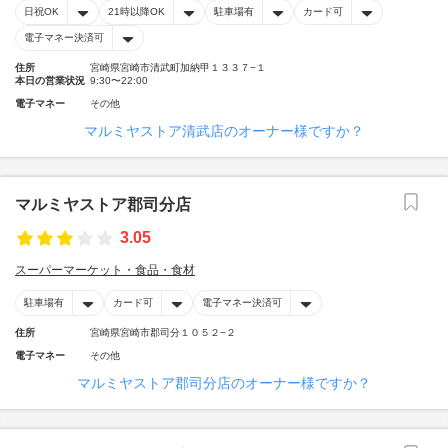
日祝OK
21時以降OK
駐車場有
カード可
電子マネー決済可
住所
宮崎県宮崎市清武町加納甲１３３７−１
本日の営業状況
9:30〜22:00
電子マネー
その他
マルミヤストア清武店のオーナー様ですか？
マルミヤストア郡司分店
3.05
スーパーマーケット・食品・食材
駐車場有
カード可
電子マネー決済可
住所
宮崎県宮崎市郡司分１０５２−２
電子マネー
その他
マルミヤストア郡司分店のオーナー様ですか？