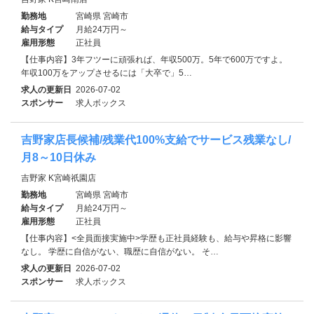
勤務地
宮崎県 宮崎市
給与タイプ
月給24万円～
雇用形態
正社員
【仕事内容】3年フツーに頑張れば、年収500万。5年で600万ですよ。
年収100万をアップさせるには「大卒で」5…
求人の更新日
2026-07-02
スポンサー
求人ボックス
吉野家店長候補/残業代100%支給でサービス残業なし/
月8～10日休み
吉野家 K宮崎祇園店
勤務地
宮崎県 宮崎市
給与タイプ
月給24万円～
雇用形態
正社員
【仕事内容】<全員面接実施中>学歴も正社員経験も、給与や昇格に影響
なし。 学歴に自信がない、職歴に自信がない。 そ…
求人の更新日
2026-07-02
スポンサー
求人ボックス