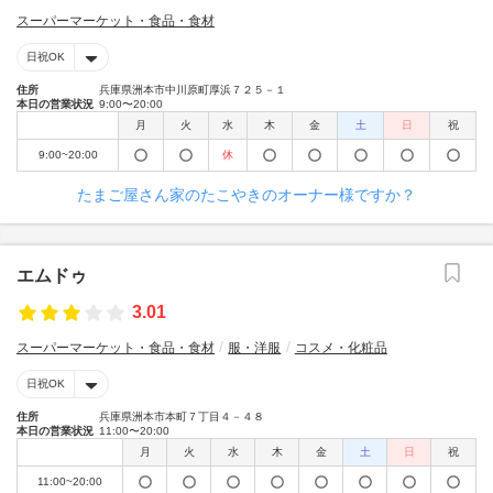
スーパーマーケット・食品・食材
日祝OK
住所
兵庫県洲本市中川原町厚浜７２５－１
本日の営業状況
9:00〜20:00
月
火
水
木
金
土
日
祝
9:00~20:00
休
たまご屋さん家のたこやきのオーナー様ですか？
エムドゥ
3.01
スーパーマーケット・食品・食材
服・洋服
コスメ・化粧品
日祝OK
住所
兵庫県洲本市本町７丁目４－４８
本日の営業状況
11:00〜20:00
月
火
水
木
金
土
日
祝
11:00~20:00