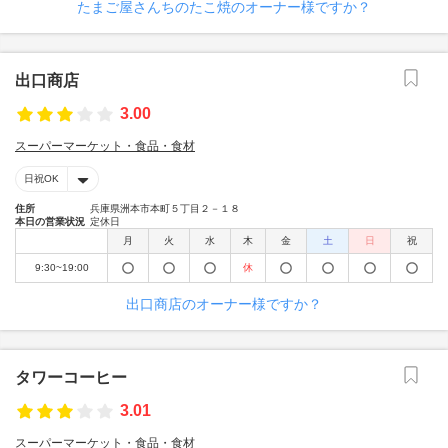
たまご屋さんちのたこ焼のオーナー様ですか？
出口商店
3.00
スーパーマーケット・食品・食材
日祝OK
住所
兵庫県洲本市本町５丁目２－１８
本日の営業状況
定休日
月
火
水
木
金
土
日
祝
9:30~19:00
休
出口商店のオーナー様ですか？
タワーコーヒー
3.01
スーパーマーケット・食品・食材