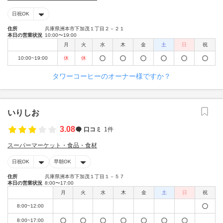
日祝OK
住所
兵庫県洲本市下加茂１丁目２－２１
本日の営業状況
10:00〜19:00
月
火
水
木
金
土
日
祝
10:00~19:00
休
休
タワーコーヒーのオーナー様ですか？
いりしお
3.08
口コミ
1件
スーパーマーケット・食品・食材
日祝OK
早朝OK
住所
兵庫県洲本市下加茂１丁目１－５７
本日の営業状況
8:00〜17:00
月
火
水
木
金
土
日
祝
8:00~12:00
8:00~17:00