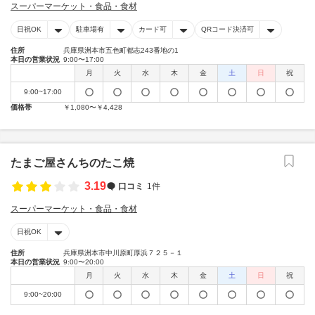
スーパーマーケット・食品・食材
日祝OK
駐車場有
カード可
QRコード決済可
住所
兵庫県洲本市五色町都志243番地の1
本日の営業状況
9:00〜17:00
月
火
水
木
金
土
日
祝
9:00~17:00
価格帯
￥1,080〜￥4,428
たまご屋さんちのたこ焼
3.19
口コミ
1件
スーパーマーケット・食品・食材
日祝OK
住所
兵庫県洲本市中川原町厚浜７２５－１
本日の営業状況
9:00〜20:00
月
火
水
木
金
土
日
祝
9:00~20:00