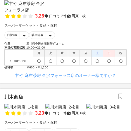
3.26
口コミ
2件
写真
1枚
スーパーマーケット・食品・食材
日祝OK
駐車場有
住所
石川県金沢市堀川新町３－１
本日の営業状況
10:00〜21:00
月
火
水
木
金
土
日
祝
10:00~21:00
価格帯
￥600〜￥1,200
甘や 麻布茶房 金沢フォーラス店のオーナー様ですか？
川木商店
3.23
口コミ
1件
写真
6枚
スーパーマーケット・食品・食材