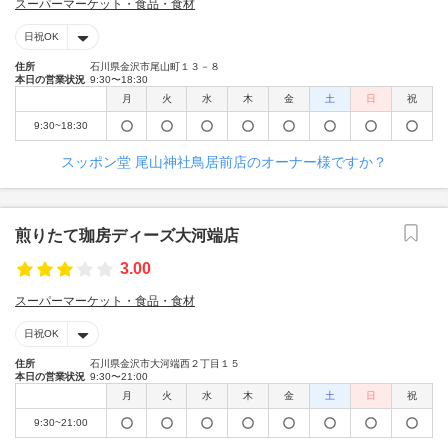
スーパーマーケット・食品・食材
日祝OK
住所
石川県金沢市尾山町１３－８
本日の営業状況
9:30〜18:30
月
火
水
木
金
土
日
祝
9:30~18:30
スッポン堂 尾山神社鳥居前店のオーナー様ですか？
煎りたて珈房ディーズ大河端店
3.00
スーパーマーケット・食品・食材
日祝OK
住所
石川県金沢市大河端西２丁目１５
本日の営業状況
9:30〜21:00
月
火
水
木
金
土
日
祝
9:30~21:00