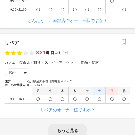
9:00~21:00
9:30~21:00
どんたく 西南部店のオーナー様ですか？
リペア
3.21
口コミ
1件
カフェ・喫茶店
和食
スーパーマーケット・食品・食材
日祝OK
住所
石川県金沢市稚日野町南９２－２
本日の営業状況
9:00〜16:00
月
火
水
木
金
土
日
祝
9:00~16:00
リペアのオーナー様ですか？
もっと見る