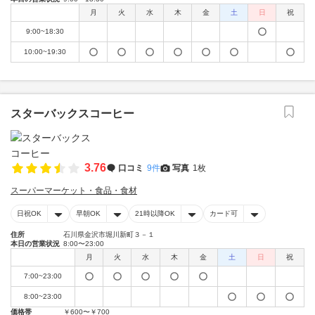
月
火
水
木
金
土
日
祝
9:00~18:30
10:00~19:30
スターバックスコーヒー
3.76
口コミ
9件
写真
1枚
スーパーマーケット・食品・食材
日祝OK
早朝OK
21時以降OK
カード可
住所
石川県金沢市堀川新町３－１
本日の営業状況
8:00〜23:00
月
火
水
木
金
土
日
祝
7:00~23:00
8:00~23:00
価格帯
￥600〜￥700