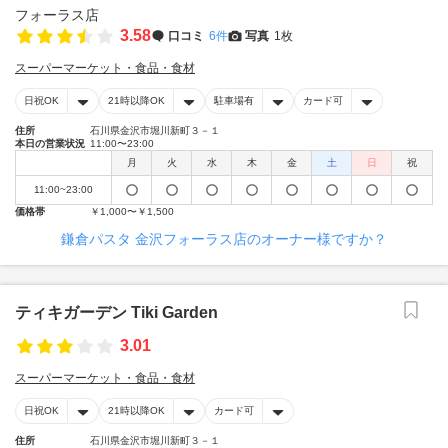
3.58
口コミ
6件
写真
1枚
スーパーマーケット・食品・食材
日祝OK
21時以降OK
駐車場有
カード可
住所
石川県金沢市堀川新町３－１
本日の営業状況
11:00〜23:00
月
火
水
木
金
土
日
祝
11:00~23:00
価格帯
￥1,000〜￥1,500
鎌倉パスタ 金沢フォーラス店のオーナー様ですか？
ティキガーデン Tiki Garden
3.01
スーパーマーケット・食品・食材
日祝OK
21時以降OK
カード可
住所
石川県金沢市堀川新町３－１