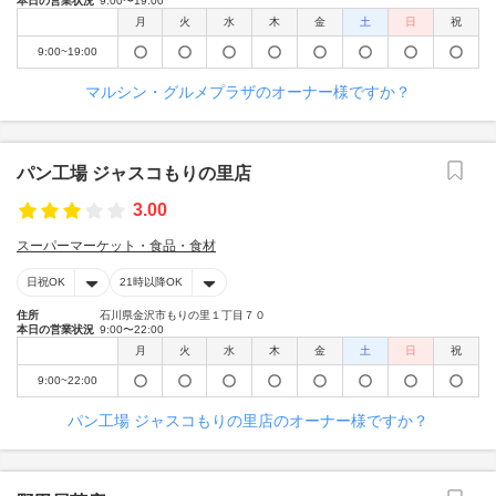
本日の営業状況
9:00〜19:00
月
火
水
木
金
土
日
祝
9:00~19:00
マルシン・グルメプラザのオーナー様ですか？
パン工場 ジャスコもりの里店
3.00
スーパーマーケット・食品・食材
日祝OK
21時以降OK
住所
石川県金沢市もりの里１丁目７０
本日の営業状況
9:00〜22:00
月
火
水
木
金
土
日
祝
9:00~22:00
パン工場 ジャスコもりの里店のオーナー様ですか？