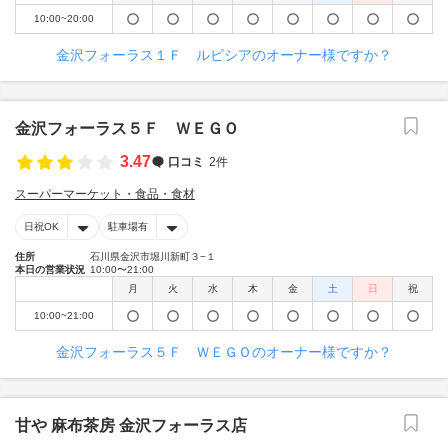
10:00~20:00
金沢フォーラス１Ｆ ルピシアのオーナー様ですか？
金沢フォーラス５Ｆ ＷＥＧＯ
3.47
口コミ
2件
スーパーマーケット・食品・食材
日祝OK
駐車場有
住所
石川県金沢市堀川新町３−１
本日の営業状況
10:00〜21:00
月
火
水
木
金
土
日
祝
10:00~21:00
金沢フォーラス５Ｆ ＷＥＧＯのオーナー様ですか？
甘や 麻布茶房 金沢フォーラス店