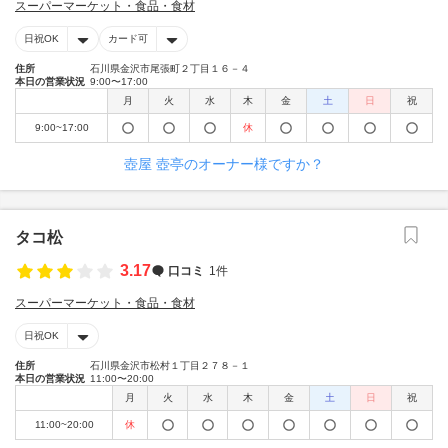
スーパーマーケット・食品・食材
日祝OK
カード可
住所
石川県金沢市尾張町２丁目１６－４
本日の営業状況
9:00〜17:00
月
火
水
木
金
土
日
祝
9:00~17:00
休
壺屋 壺亭のオーナー様ですか？
タコ松
3.17
口コミ
1件
スーパーマーケット・食品・食材
日祝OK
住所
石川県金沢市松村１丁目２７８－１
本日の営業状況
11:00〜20:00
月
火
水
木
金
土
日
祝
11:00~20:00
休