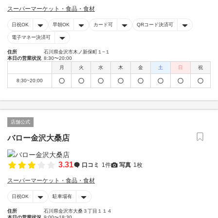
スーパーマーケット・食品・食材
日祝OK
早朝OK
カード可
QRコード決済可
電子マネー決済可
住所
石川県金沢市木ノ新保町１−１
本日の営業状況
8:30〜20:00
月
火
水
木
金
土
日
祝
8:30~20:00
店舗公式
バロー金沢大桑店
3.31
口コミ
1件
写真
1枚
スーパーマーケット・食品・食材
日祝OK
駐車場有
住所
石川県金沢市大桑３丁目１１４
本日の営業状況
9:00〜18:30