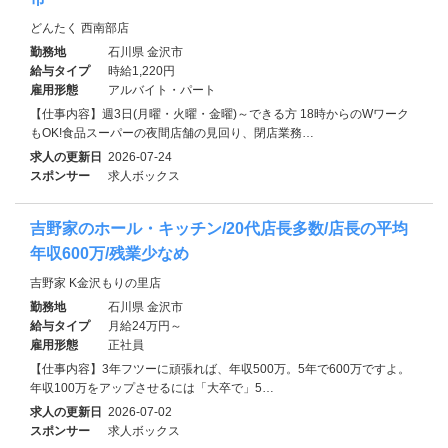
どんたく 西南部店
勤務地
石川県 金沢市
給与タイプ
時給1,220円
雇用形態
アルバイト・パート
【仕事内容】週3日(月曜・火曜・金曜)～できる方 18時からのWワーク
もOK!食品スーパーの夜間店舗の見回り、閉店業務…
求人の更新日
2026-07-24
スポンサー
求人ボックス
吉野家のホール・キッチン/20代店長多数/店長の平均
年収600万/残業少なめ
吉野家 K金沢もりの里店
勤務地
石川県 金沢市
給与タイプ
月給24万円～
雇用形態
正社員
【仕事内容】3年フツーに頑張れば、年収500万。5年で600万ですよ。
年収100万をアップさせるには「大卒で」5…
求人の更新日
2026-07-02
スポンサー
求人ボックス