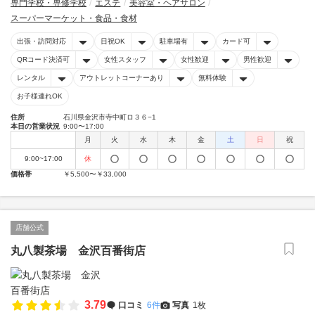
専門学校・専修学校
エステ
美容室・ヘアサロン
スーパーマーケット・食品・食材
出張・訪問対応
日祝OK
駐車場有
カード可
QRコード決済可
女性スタッフ
女性歓迎
男性歓迎
レンタル
アウトレットコーナーあり
無料体験
お子様連れOK
住所
石川県金沢市寺中町ロ３６−1
本日の営業状況
9:00〜17:00
月
火
水
木
金
土
日
祝
9:00~17:00
休
価格帯
￥5,500〜￥33,000
店舗公式
丸八製茶場 金沢百番街店
3.79
口コミ
6件
写真
1枚