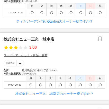
本日の営業状況
11:00〜22:00
月
火
水
木
金
土
日
祝
11:00~22:00
ティキガーデン Tiki Gardenのオーナー様ですか？
株式会社ニュー三久 城南店
3.00
スーパーマーケット・食品・食材
日祝OK
住所
石川県金沢市城南２丁目３６−１
本日の営業状況
9:00〜20:30
月
火
水
木
金
土
日
祝
9:00~20:30
株式会社ニュー三久 城南店のオーナー様ですか？