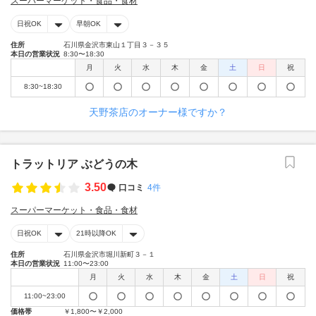
スーパーマーケット・食品・食材
日祝OK
早朝OK
住所
石川県金沢市東山１丁目３－３５
本日の営業状況
8:30〜18:30
月
火
水
木
金
土
日
祝
8:30~18:30
天野茶店のオーナー様ですか？
トラットリア ぶどうの木
3.50
口コミ
4件
スーパーマーケット・食品・食材
日祝OK
21時以降OK
住所
石川県金沢市堀川新町３－１
本日の営業状況
11:00〜23:00
月
火
水
木
金
土
日
祝
11:00~23:00
価格帯
￥1,800〜￥2,000