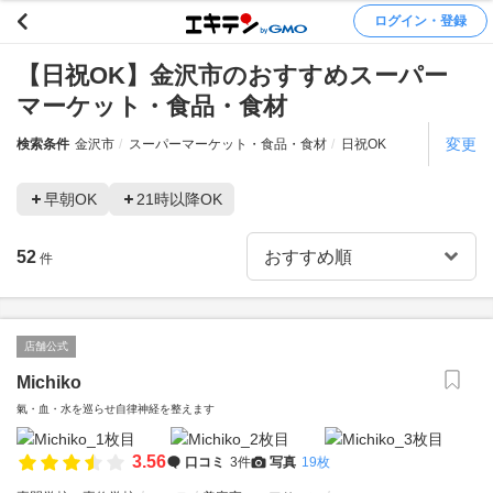
ログイン・登録
【日祝OK】金沢市のおすすめスーパー
マーケット・食品・食材
変更
検索条件
金沢市
スーパーマーケット・食品・食材
日祝OK
早朝OK
21時以降OK
52
件
店舗公式
Michiko
氣・血・水を巡らせ自律神経を整えます
3.56
口コミ
3件
写真
19枚