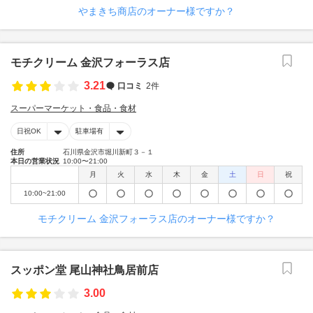
やまきち商店のオーナー様ですか？
モチクリーム 金沢フォーラス店
3.21
口コミ
2件
スーパーマーケット・食品・食材
日祝OK
駐車場有
住所
石川県金沢市堀川新町３－１
本日の営業状況
10:00〜21:00
月
火
水
木
金
土
日
祝
10:00~21:00
モチクリーム 金沢フォーラス店のオーナー様ですか？
スッポン堂 尾山神社鳥居前店
3.00