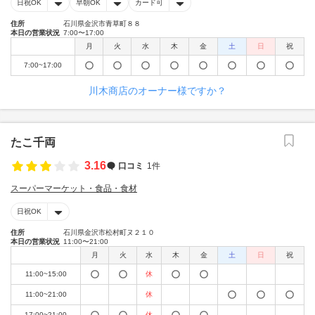
日祝OK
早朝OK
カード可
住所
石川県金沢市青草町８８
本日の営業状況
7:00〜17:00
月
火
水
木
金
土
日
祝
7:00~17:00
川木商店のオーナー様ですか？
たこ千両
3.16
口コミ
1件
スーパーマーケット・食品・食材
日祝OK
住所
石川県金沢市松村町ヌ２１０
本日の営業状況
11:00〜21:00
月
火
水
木
金
土
日
祝
11:00~15:00
休
11:00~21:00
休
17:00~21:00
休