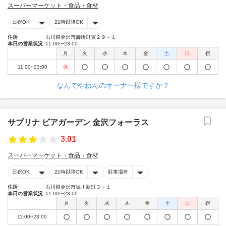
スーパーマーケット・食品・食材
日祝OK
21時以降OK
住所
石川県金沢市御所町寅２９－１
本日の営業状況
11:00〜23:00
月
火
水
木
金
土
日
祝
11:00~23:00
休
なんでやねんのオーナー様ですか？
サブリナ ビアガーデン 金沢フォーラス
3.01
スーパーマーケット・食品・食材
日祝OK
21時以降OK
駐車場有
住所
石川県金沢市堀川新町３－１
本日の営業状況
11:00〜23:00
月
火
水
木
金
土
日
祝
11:00~23:00