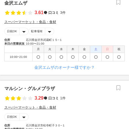
金沢エムザ
3.61
口コミ
3件
スーパーマーケット・食品・食材
日祝OK
駐車場有
住所
石川県金沢市武蔵町１５−１
本日の営業状況
10:00〜21:00
月
火
水
木
金
土
日
祝
10:00~21:00
金沢エムザのオーナー様ですか？
マルシン・グルメプラザ
3.29
口コミ
1件
スーパーマーケット・食品・食材
日祝OK
住所
石川県金沢市松寺町子３０−１