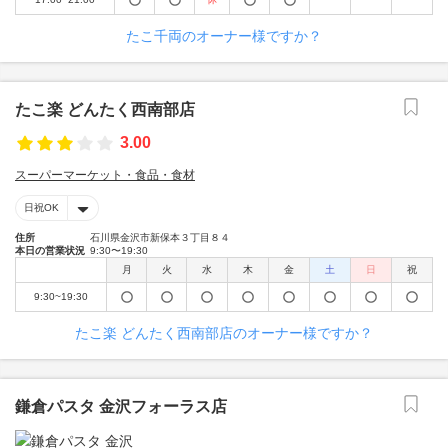
たこ千両のオーナー様ですか？
たこ楽 どんたく西南部店
3.00
スーパーマーケット・食品・食材
日祝OK
住所
石川県金沢市新保本３丁目８４
本日の営業状況
9:30〜19:30
月
火
水
木
金
土
日
祝
9:30~19:30
たこ楽 どんたく西南部店のオーナー様ですか？
鎌倉パスタ 金沢フォーラス店