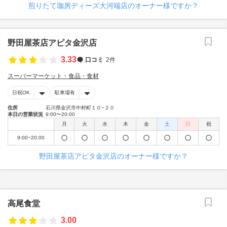
煎りたて珈房ディーズ大河端店のオーナー様ですか？
野田屋茶店アピタ金沢店
3.33
口コミ
2件
スーパーマーケット・食品・食材
日祝OK
駐車場有
住所
石川県金沢市中村町１０−２０
本日の営業状況
9:00〜20:00
月
火
水
木
金
土
日
祝
9:00~20:00
野田屋茶店アピタ金沢店のオーナー様ですか？
高尾食堂
3.00