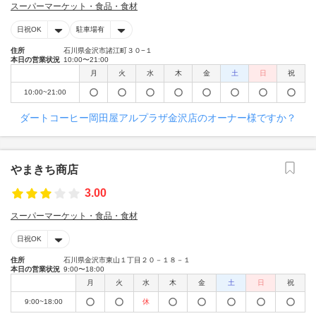
スーパーマーケット・食品・食材
日祝OK
駐車場有
住所
石川県金沢市諸江町３０−１
本日の営業状況
10:00〜21:00
月
火
水
木
金
土
日
祝
10:00~21:00
ダートコーヒー岡田屋アルプラザ金沢店のオーナー様ですか？
やまきち商店
3.00
スーパーマーケット・食品・食材
日祝OK
住所
石川県金沢市東山１丁目２０－１８－１
本日の営業状況
9:00〜18:00
月
火
水
木
金
土
日
祝
9:00~18:00
休