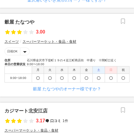
金沢港いきいき魚市のオーナー様ですか？
穀屋 たなつや
3.00
スイーツ
スーパーマーケット・食品・食材
日祝OK
住所
石川県金沢市下堤町１９の４近江町商店街 中通り 十間町口近く
本日の営業状況
9:00〜18:00
月
火
水
木
金
土
日
祝
9:00~18:00
穀屋 たなつやのオーナー様ですか？
カジマート北安江店
3.17
口コミ
1件
スーパーマーケット・食品・食材