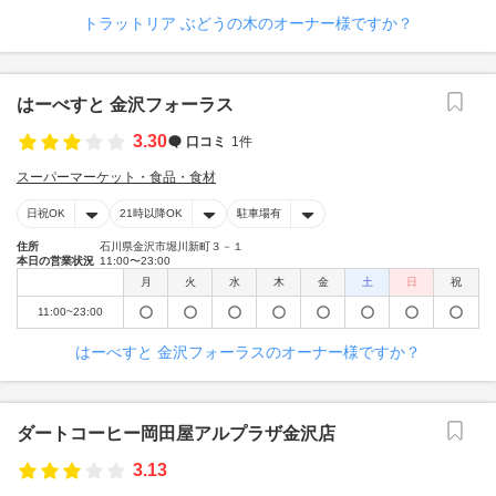
トラットリア ぶどうの木のオーナー様ですか？
はーべすと 金沢フォーラス
3.30
口コミ
1件
スーパーマーケット・食品・食材
日祝OK
21時以降OK
駐車場有
住所
石川県金沢市堀川新町３－１
本日の営業状況
11:00〜23:00
月
火
水
木
金
土
日
祝
11:00~23:00
はーべすと 金沢フォーラスのオーナー様ですか？
ダートコーヒー岡田屋アルプラザ金沢店
3.13