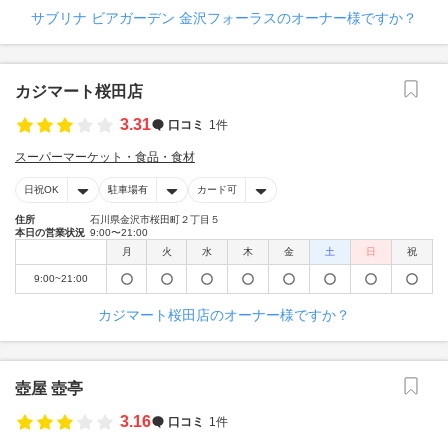
サブリナ ビアガーデン 金沢フォーラスのオーナー様ですか？
カジマート桜田店
3.31
口コミ
1件
スーパーマーケット・食品・食材
日祝OK
駐車場有
カード可
住所
石川県金沢市桜田町２丁目５
本日の営業状況
9:00〜21:00
月
火
水
木
金
土
日
祝
9:00~21:00
カジマート桜田店のオーナー様ですか？
壺屋 壺亭
3.16
口コミ
1件