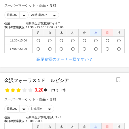
スーパーマーケット・食品・食材
日祝OK
21時以降OK
住所
石川県金沢市湯涌町イ４７
本日の営業状況
11:30〜15:00 17:00〜23:00
月
火
水
木
金
土
日
祝
11:30~15:00
17:00~23:00
高尾食堂のオーナー様ですか？
金沢フォーラス１Ｆ ルピシア
3.20
口コミ
1件
スーパーマーケット・食品・食材
日祝OK
駐車場有
住所
石川県金沢市堀川新町３−１
本日の営業状況
10:00〜20:00
月
火
水
木
金
土
日
祝