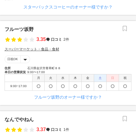
スターバックスコーヒーのオーナー様ですか？
フルーツ坂野
3.35
口コミ
2件
スーパーマーケット・食品・食材
日祝OK
住所
石川県金沢市青草町８８
本日の営業状況
9:00〜17:00
月
火
水
木
金
土
日
祝
9:00~17:00
フルーツ坂野のオーナー様ですか？
なんでやねん
3.37
口コミ
1件