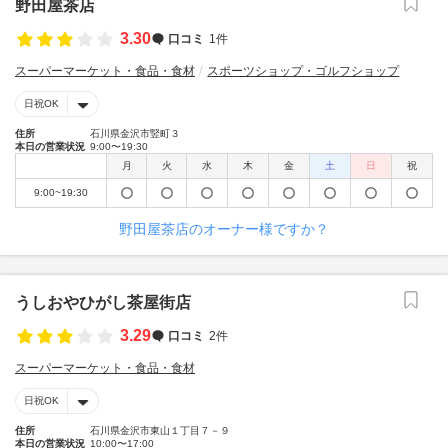
野田屋茶店
3.30
口コミ
1件
スーパーマーケット・食品・食材
スポーツショップ・ゴルフショップ
日祝OK
住所
石川県金沢市竪町３
本日の営業状況
9:00〜19:30
月
火
水
木
金
土
日
祝
9:00~19:30
野田屋茶店のオーナー様ですか？
うしおやひがし茶屋街店
3.29
口コミ
2件
スーパーマーケット・食品・食材
日祝OK
住所
石川県金沢市東山１丁目７－９
本日の営業状況
10:00〜17:00