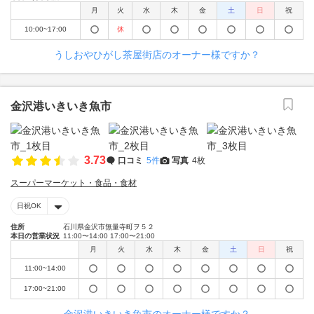
月
火
水
木
金
土
日
祝
10:00~17:00
休
うしおやひがし茶屋街店のオーナー様ですか？
金沢港いきいき魚市
3.73
口コミ
5件
写真
4枚
スーパーマーケット・食品・食材
日祝OK
住所
石川県金沢市無量寺町ヲ５２
本日の営業状況
11:00〜14:00 17:00〜21:00
月
火
水
木
金
土
日
祝
11:00~14:00
17:00~21:00