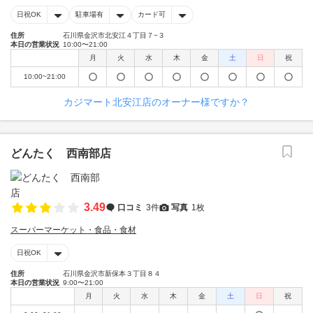
日祝OK
駐車場有
カード可
住所
石川県金沢市北安江４丁目７−３
本日の営業状況
10:00〜21:00
月
火
水
木
金
土
日
祝
10:00~21:00
カジマート北安江店のオーナー様ですか？
どんたく 西南部店
3.49
口コミ
3件
写真
1枚
スーパーマーケット・食品・食材
日祝OK
住所
石川県金沢市新保本３丁目８４
本日の営業状況
9:00〜21:00
月
火
水
木
金
土
日
祝