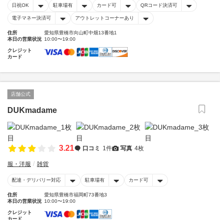
日祝OK
駐車場有
カード可
QRコード決済可
電子マネー決済可
アウトレットコーナーあり
住所
愛知県豊橋市向山町中畑13番地1
本日の営業状況
10:00〜19:00
クレジット
カード
店舗公式
DUKmadame
3.21
口コミ
1件
写真
4枚
服・洋服
雑貨
配達・デリバリー対応
駐車場有
カード可
住所
愛知県豊橋市福岡町73番地3
本日の営業状況
10:00〜19:00
クレジット
カード