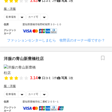
3.43
口コミ
2件
写真
1枚
服・洋服
駐車場有
カード可
住所
愛知県豊橋市牧野町牧野３０−１０
クレジット
カード
ファッションセンターしまむら 牧野店のオーナー様ですか？
洋服の青山新豊橋柱店
3.14
口コミ
1件
写真
1枚
服・洋服
駐車場有
カード可
住所
愛知県豊橋市柱二番町２０５−１
クレジット
カード