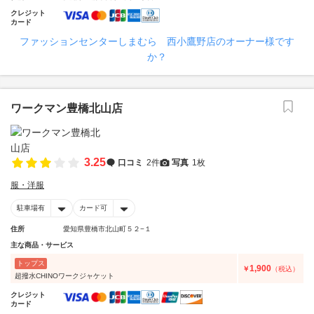
クレジット
カード
ファッションセンターしまむら 西小鷹野店のオーナー様です
か？
ワークマン豊橋北山店
3.25
口コミ
2件
写真
1枚
服・洋服
駐車場有
カード可
住所
愛知県豊橋市北山町５２−１
主な商品・サービス
トップス
1,900
￥
（税込）
超撥水CHINOワークジャケット
クレジット
カード