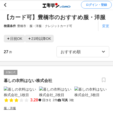
ログイン・登録
【カード可】豊橋市のおすすめ服・洋服
変更
検索条件
豊橋市
服・洋服
クレジットカード可
日祝OK
21時以降OK
27
件
店舗公式
暮しの衣料はない株式会社
3.28
口コミ
2件
写真
3枚
服・洋服