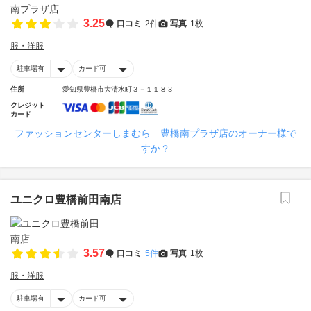
3.25
口コミ
2件
写真
1枚
服・洋服
駐車場有
カード可
住所
愛知県豊橋市大清水町３－１１８３
クレジット
カード
ファッションセンターしまむら 豊橋南プラザ店のオーナー様で
すか？
ユニクロ豊橋前田南店
3.57
口コミ
5件
写真
1枚
服・洋服
駐車場有
カード可