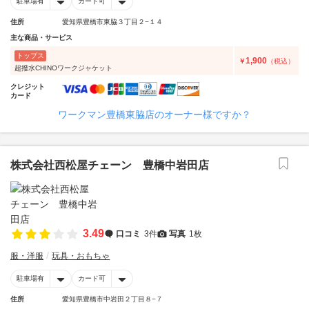
駐車場有
カード可
住所
愛知県豊橋市東脇３丁目２−１４
主な商品・サービス
トップス
1,900
￥
（税込）
超撥水CHINOワークジャケット
クレジット
カード
ワークマン豊橋東脇店のオーナー様ですか？
株式会社西松屋チェーン 豊橋中岩田店
3.49
口コミ
3件
写真
1枚
服・洋服
玩具・おもちゃ
駐車場有
カード可
住所
愛知県豊橋市中岩田２丁目８−７