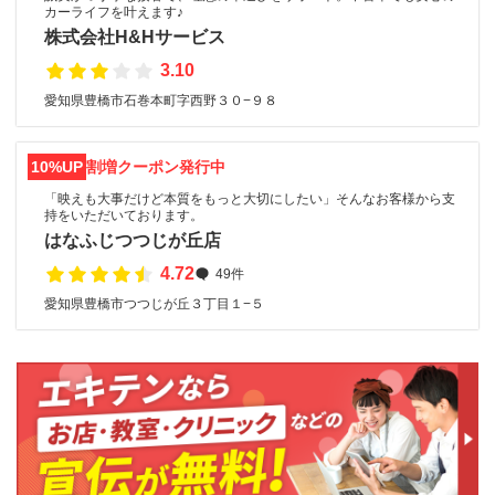
カーライフを叶えます♪
株式会社H&Hサービス
3.10
愛知県豊橋市石巻本町字西野３０−９８
10%UP
割増クーポン発行中
「映えも大事だけど本質をもっと大切にしたい」そんなお客様から支
持をいただいております。
はなふじつつじが丘店
4.72
49件
愛知県豊橋市つつじが丘３丁目１−５