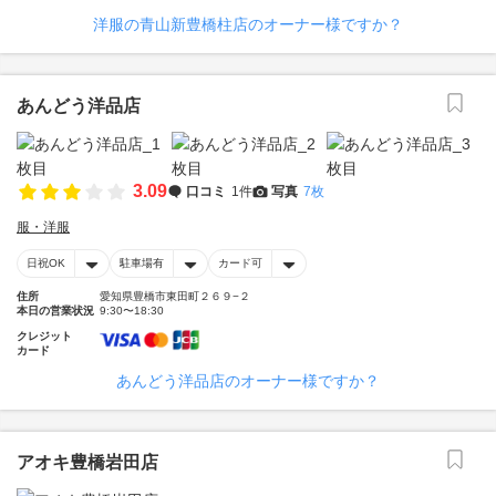
洋服の青山新豊橋柱店のオーナー様ですか？
あんどう洋品店
3.09
口コミ
1件
写真
7枚
服・洋服
日祝OK
駐車場有
カード可
住所
愛知県豊橋市東田町２６９−２
本日の営業状況
9:30〜18:30
クレジット
カード
あんどう洋品店のオーナー様ですか？
アオキ豊橋岩田店