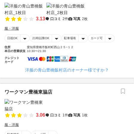
3.13
口コミ
2件
写真
2枚
服・洋服
日祝OK
21時以降OK
駐車場有
カード可
住所
愛知県豊橋市飯村町西山２５−１２
本日の営業状況
10:30〜21:30
クレジット
カード
洋服の青山豊橋飯村店のオーナー様ですか？
ワークマン豊橋東脇店
3.06
口コミ
1件
写真
1枚
服・洋服