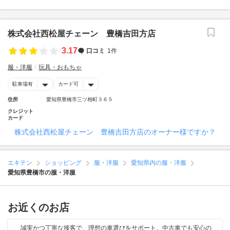
株式会社西松屋チェーン 豊橋吉田方店
3.17
口コミ
1件
服・洋服
玩具・おもちゃ
駐車場有
カード可
住所
愛知県豊橋市三ツ相町３６５
クレジット
カード
株式会社西松屋チェーン 豊橋吉田方店のオーナー様ですか？
エキテン
ショッピング
服・洋服
愛知県内の服・洋服
愛知県豊橋市の服・洋服
お近くのお店
誠実かつ丁寧な接客で、理想の車選びをサポート。中古車でも安心の