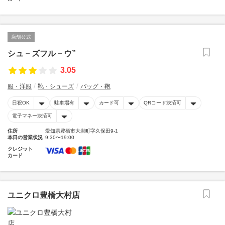
店舗公式
シュ－ズフル－ウ”
3.05
服・洋服
靴・シューズ
バッグ・鞄
日祝OK
駐車場有
カード可
QRコード決済可
電子マネー決済可
住所
愛知県豊橋市大岩町字久保田9-1
本日の営業状況
9:30〜19:00
クレジット
カード
ユニクロ豊橋大村店