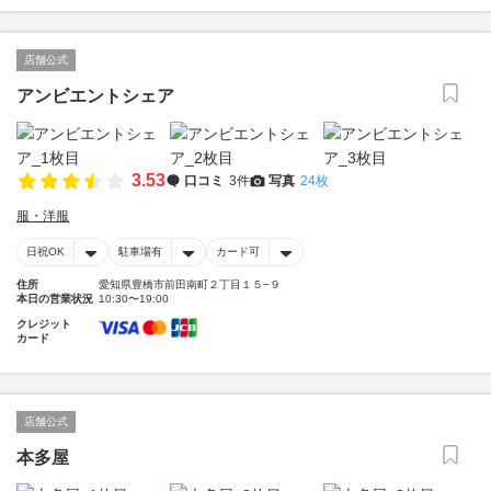
店舗公式
アンビエントシェア
3.53
口コミ
3件
写真
24枚
服・洋服
日祝OK
駐車場有
カード可
住所
愛知県豊橋市前田南町２丁目１５−９
本日の営業状況
10:30〜19:00
クレジット
カード
店舗公式
本多屋