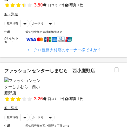
3.50
口コミ
3件
写真
1枚
服・洋服
駐車場有
カード可
住所
愛知県豊橋市大村町橋元３２
クレジット
カード
ユニクロ豊橋大村店のオーナー様ですか？
ファッションセンターしまむら 西小鷹野店
3.26
口コミ
1件
写真
1枚
服・洋服
駐車場有
カード可
住所
愛知県豊橋市西小鷹野４丁目３−１