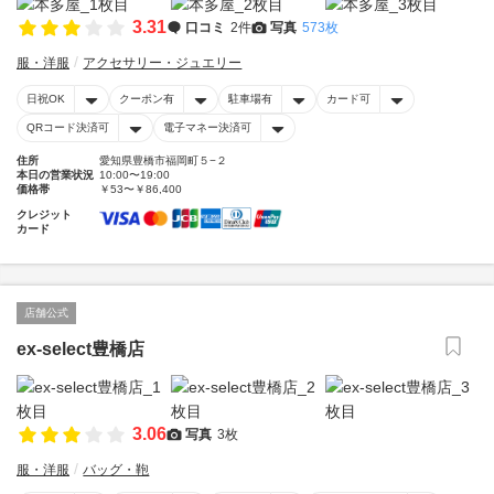
3.31
口コミ
2件
写真
573枚
服・洋服
アクセサリー・ジュエリー
日祝OK
クーポン有
駐車場有
カード可
QRコード決済可
電子マネー決済可
住所
愛知県豊橋市福岡町５−２
本日の営業状況
10:00〜19:00
価格帯
￥53〜￥86,400
クレジット
カード
店舗公式
ex-select豊橋店
3.06
写真
3枚
服・洋服
バッグ・鞄