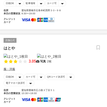
日祝OK
駐車場有
カード可
住所
愛知県豊橋市石巻本町西野３０−９８
本日の営業状況
9:30〜19:00
クレジット
カード
店舗公式
はとや
3.05
写真
2枚
服・洋服
日祝OK
カード可
QRコード決済可
電子マネー決済可
住所
愛知県豊橋市広小路３丁目５１
本日の営業状況
10:30〜18:00
クレジット
カード