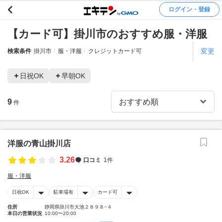
ログイン・登録
【カード可】掛川市のおすすめ服・洋服
変更
検索条件
掛川市
服・洋服
クレジットカード可
日祝OK
早朝OK
9
件
洋服の青山掛川店
3.26
口コミ
1件
服・洋服
日祝OK
駐車場有
カード可
住所
静岡県掛川市大池２８９８−４
本日の営業状況
10:00〜20:00