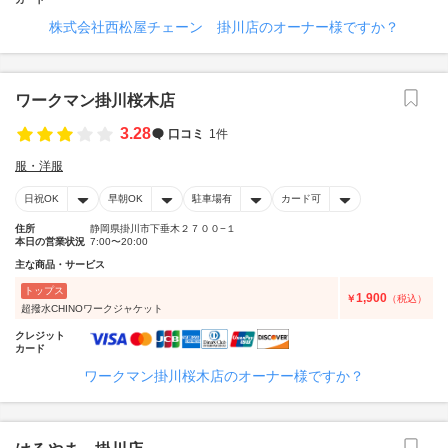
株式会社西松屋チェーン 掛川店のオーナー様ですか？
ワークマン掛川桜木店
3.28
口コミ
1件
服・洋服
日祝OK
早朝OK
駐車場有
カード可
住所
静岡県掛川市下垂木２７００−１
本日の営業状況
7:00〜20:00
主な商品・サービス
トップス
1,900
￥
（税込）
超撥水CHINOワークジャケット
クレジット
カード
ワークマン掛川桜木店のオーナー様ですか？