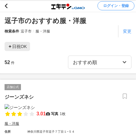
ログイン・登録
逗子市のおすすめ服・洋服
変更
検索条件
逗子市
服・洋服
日祝OK
52
件
店舗公式
ジーンズネシ
3.01
写真
1枚
服・洋服
住所
神奈川県逗子市逗子７丁目１−５４