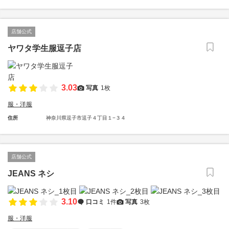
店舗公式
ヤワタ学生服逗子店
3.03
写真
1枚
服・洋服
住所
神奈川県逗子市逗子４丁目１−３４
店舗公式
JEANS ネシ
3.10
口コミ
1件
写真
3枚
服・洋服