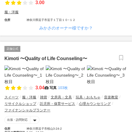
3.00
服・洋服
住所
神奈川県逗子市逗子１丁目１０−１２
みかさのオーナー様ですか？
店舗公式
Kimoti 〜Quality of Life Counseling〜
3.04
写真
103枚
スイーツ
服・洋服
雑貨
文房具・文具
玩具・おもちゃ
音楽教室
リサイクルショップ
託児所・保育サービス
心理カウンセリング
ファイナンシャルプランナー
出張・訪問対応
住所
神奈川県逗子市桜山3-24-2