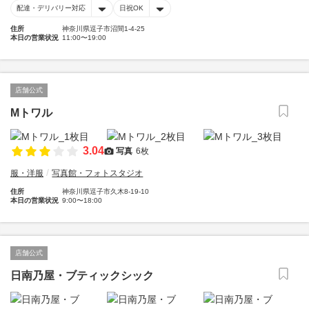
配達・デリバリー対応
日祝OK
住所
神奈川県逗子市沼間1-4-25
本日の営業状況
11:00〜19:00
店舗公式
Мトワル
3.04
写真
6枚
服・洋服
写真館・フォトスタジオ
住所
神奈川県逗子市久木8-19-10
本日の営業状況
9:00〜18:00
店舗公式
日南乃屋・ブティックシック