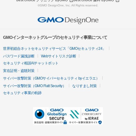
best choice クリニック byGMO
best choice 歯科 byGMO
©GMO DesignOne, Inc. All Rights reserved.
GMOインターネットグループのセキュリティ事業について
世界初総合ネットセキュリティサービス「GMOセキュリティ24」
パスワード漏洩診断
Webサイトリスク診断
セキュリティ相談AIチャットボット
実在証明・盗聴対策
サイバー攻撃対策（GMOサイバーセキュリティ byイエラエ）
サイバー攻撃対策（GMO Flatt Security）
なりすまし対策
セキュリティ事業の軌跡